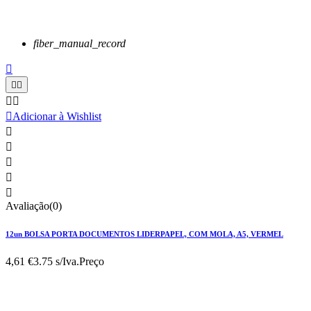
fiber_manual_record






Adicionar à Wishlist





Avaliação(0)
12un BOLSA PORTA DOCUMENTOS LIDERPAPEL, COM MOLA, A5, VERMEL
4,61 €
3.75 s/Iva.
Preço