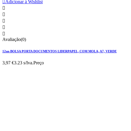

Adicionar à Wishlist





Avaliação(0)
12un BOLSA PORTA DOCUMENTOS LIDERPAPEL, COM MOLA, A7, VERDE
3,97 €
3.23 s/Iva.
Preço