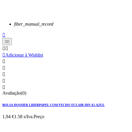
fiber_manual_record






Adicionar à Wishlist





Avaliação(0)
BOLSA DOSSIER LIDERPAPEL COM FECHO ECLAIR DIN A5 AZUL
1,94 €
1.58 s/Iva.
Preço