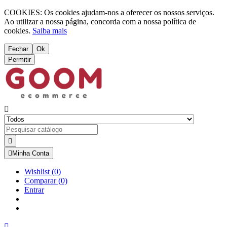
COOKIES: Os cookies ajudam-nos a oferecer os nossos serviços.
Ao utilizar a nossa página, concorda com a nossa política de
cookies.
Saiba mais
Fechar
Ok
Permitir



Minha Conta
Wishlist
(
0
)
Comparar
(0)
Entrar
