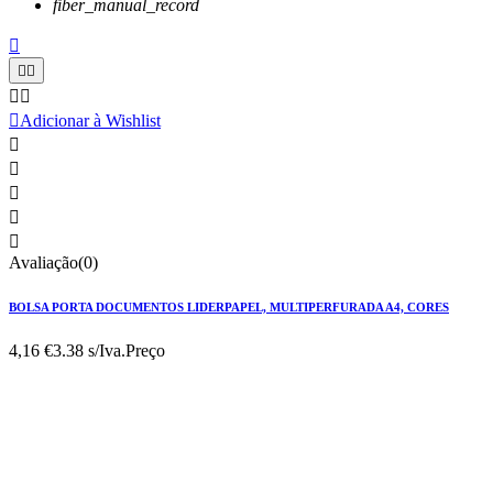
fiber_manual_record






Adicionar à Wishlist





Avaliação(0)
BOLSA PORTA DOCUMENTOS LIDERPAPEL, MULTIPERFURADA A4, CORES
4,16 €
3.38 s/Iva.
Preço