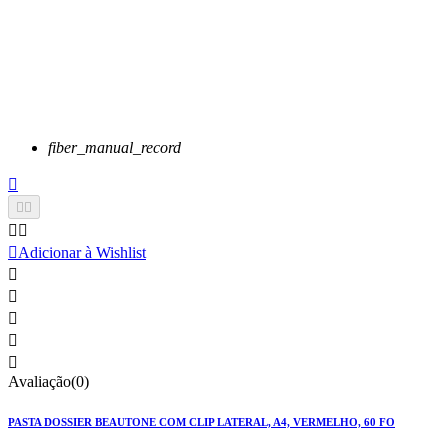
fiber_manual_record






Adicionar à Wishlist





Avaliação(0)
PASTA DOSSIER BEAUTONE COM CLIP LATERAL, A4, VERMELHO, 60 FO