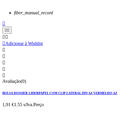
fiber_manual_record






Adicionar à Wishlist





Avaliação(0)
BOLSA DOSSIER LIDERPAPEL COM CLIP LATERAL DIN A4 VERMELHO AZ
1,91 €
1.55 s/Iva.
Preço