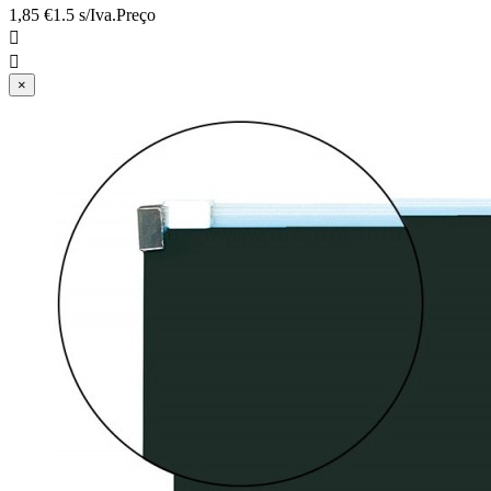
1,85 €
1.5 s/Iva.
Preço


×