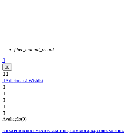
fiber_manual_record






Adicionar à Wishlist





Avaliação(0)
BOLSA PORTA DOCUMENTOS BEAUTONE, COM MOLA, A4, CORES SORTIDA