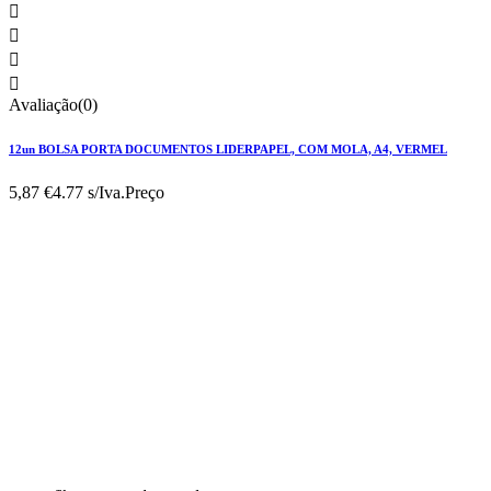




Avaliação(0)
12un BOLSA PORTA DOCUMENTOS LIDERPAPEL, COM MOLA, A4, VERMEL
5,87 €
4.77 s/Iva.
Preço