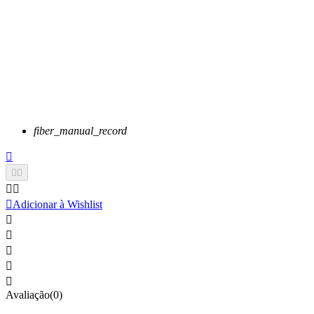
fiber_manual_record






Adicionar à Wishlist





Avaliação(0)