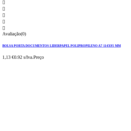





Avaliação(0)
BOLSA PORTA DOCUMENTOS LIDERPAPEL POLIPROPILENO A7 114X95 MM
1,13 €
0.92 s/Iva.
Preço