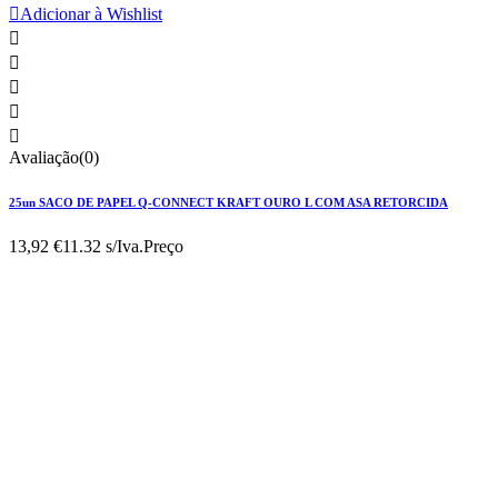

Adicionar à Wishlist





Avaliação(0)
25un SACO DE PAPEL Q-CONNECT KRAFT OURO L COM ASA RETORCIDA
13,92 €
11.32 s/Iva.
Preço