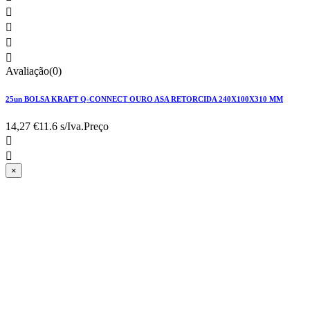




Avaliação(0)
25un BOLSA KRAFT Q-CONNECT OURO ASA RETORCIDA 240X100X310 MM
14,27 €
11.6 s/Iva.
Preço


×