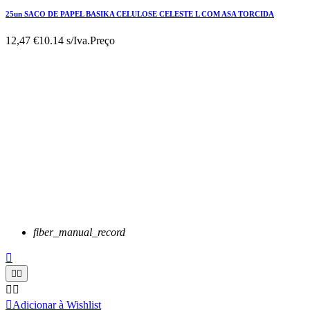
25un SACO DE PAPEL BASIKA CELULOSE CELESTE L COM ASA TORCIDA
12,47 €
10.14 s/Iva.
Preço
fiber_manual_record






Adicionar à Wishlist