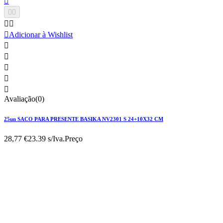






Adicionar à Wishlist





Avaliação(0)
25un SACO PARA PRESENTE BASIKA NV2301 S 24+10X32 CM
28,77 €
23.39 s/Iva.
Preço