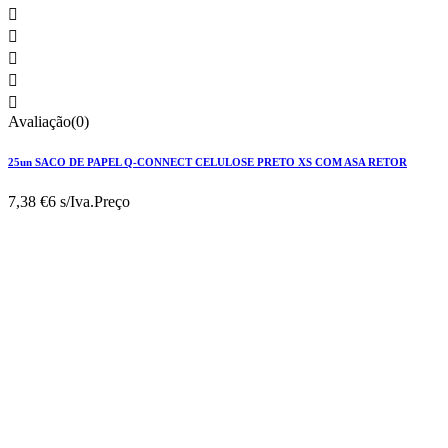





Avaliação(0)
25un SACO DE PAPEL Q-CONNECT CELULOSE PRETO XS COM ASA RETOR
7,38 €
6 s/Iva.
Preço