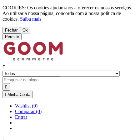
COOKIES: Os cookies ajudam-nos a oferecer os nossos serviços.
Ao utilizar a nossa página, concorda com a nossa política de
cookies.
Saiba mais
Fechar
Ok
Permitir



Minha Conta
Wishlist
(
0
)
Comparar
(0)
Entrar
