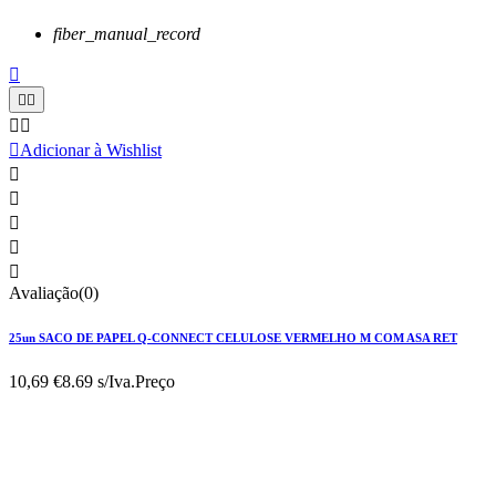
fiber_manual_record






Adicionar à Wishlist





Avaliação(0)
25un SACO DE PAPEL Q-CONNECT CELULOSE VERMELHO M COM ASA RET
10,69 €
8.69 s/Iva.
Preço