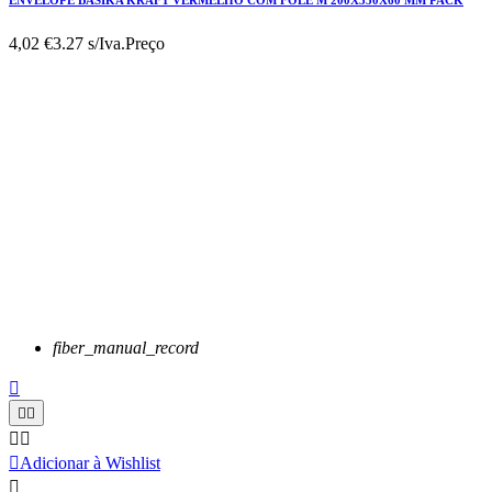
ENVELOPE BASIKA KRAFT VERMELHO COM FOLE M 200X350X60 MM PACK
4,02 €
3.27 s/Iva.
Preço
fiber_manual_record






Adicionar à Wishlist
