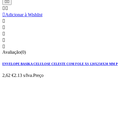





Adicionar à Wishlist





Avaliação(0)
ENVELOPE BASIKA CELULOSE CELESTE COM FOLE XS 120X250X30 MM P
2,62 €
2.13 s/Iva.
Preço