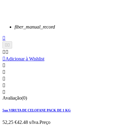
fiber_manual_record






Adicionar à Wishlist





Avaliação(0)
5un VIRUTA DE CELOFANE PACK DE 1 KG
52,25 €
42.48 s/Iva.
Preço