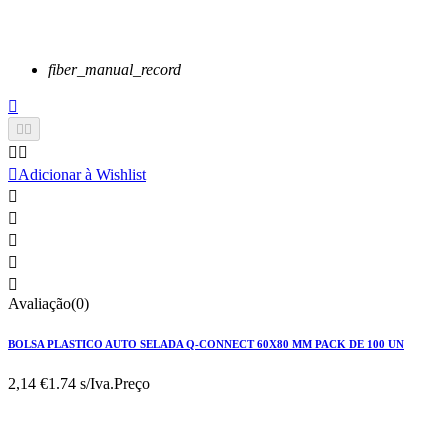
fiber_manual_record






Adicionar à Wishlist





Avaliação(0)
BOLSA PLASTICO AUTO SELADA Q-CONNECT 60X80 MM PACK DE 100 UN
2,14 €
1.74 s/Iva.
Preço