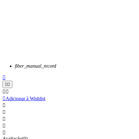
fiber_manual_record






Adicionar à Wishlist





Avaliação(0)