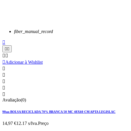
fiber_manual_record






Adicionar à Wishlist





Avaliação(0)
90un BOLSA RECICLADA 70% BRANCA 50 MC 48X60 CM APTA LEGISLAC
14,97 €
12.17 s/Iva.
Preço