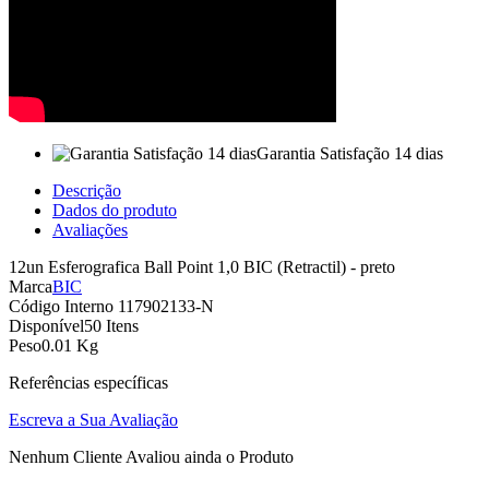
Garantia Satisfação 14 dias
Descrição
Dados do produto
Avaliações
12un Esferografica Ball Point 1,0 BIC (Retractil) - preto
Marca
BIC
Código Interno
117902133-N
Disponível
50 Itens
Peso
0.01 Kg
Referências específicas
Escreva a Sua Avaliação
Nenhum Cliente Avaliou ainda o Produto