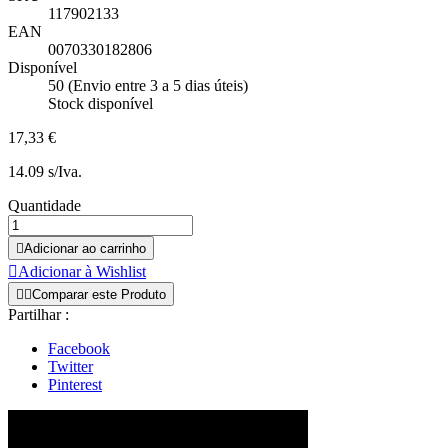
117902133
EAN
0070330182806
Disponível
50 (Envio entre 3 a 5 dias úteis)
Stock disponível
17,33 €
14.09 s/Iva.
Quantidade

Adicionar ao carrinho

Adicionar à Wishlist


Comparar este Produto
Partilhar :
Facebook
Twitter
Pinterest