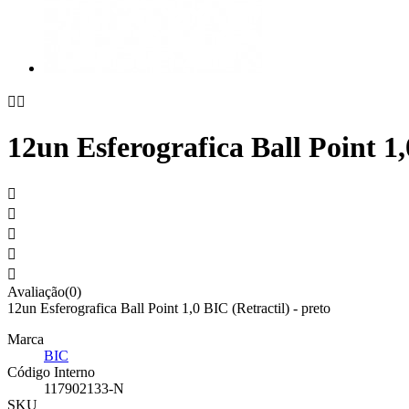


12un Esferografica Ball Point 1,





Avaliação(0)
12un Esferografica Ball Point 1,0 BIC (Retractil) - preto
Marca
BIC
Código Interno
117902133-N
SKU