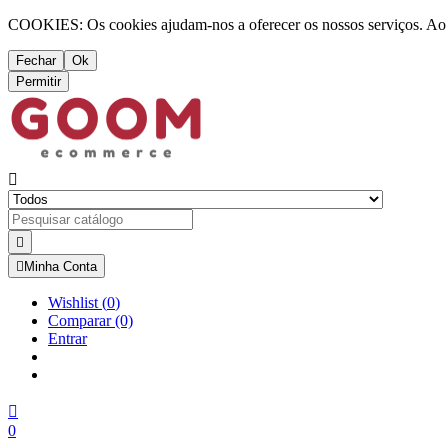
COOKIES: Os cookies ajudam-nos a oferecer os nossos serviços. Ao ut
Fechar
Ok
Permitir



Minha Conta
Wishlist
(
0
)
Comparar
(0)
Entrar

0