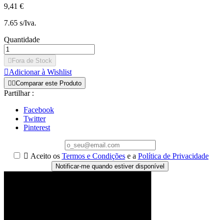
9,41 €
7.65 s/Iva.
Quantidade

Fora de Stock

Adicionar à Wishlist


Comparar este Produto
Partilhar :
Facebook
Twitter
Pinterest

Aceito os
Termos e Condições
e a
Política de Privacidade
Notificar-me quando estiver disponível