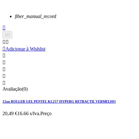
fiber_manual_record






Adicionar à Wishlist





Avaliação(0)
12un ROLLER GEL PENTEL KL257 HYPERG RETRACTIL VERMELHO
20,49 €
16.66 s/Iva.
Preço