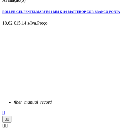
Avaliação(0)
ROLLER GEL PENTEL MARFIM 1 MM K110 MATTEHOP COR BRANCO PONTA
18,62 €
15.14 s/Iva.
Preço
fiber_manual_record




