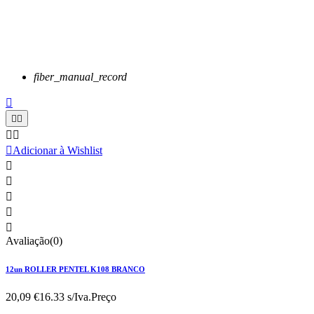
fiber_manual_record






Adicionar à Wishlist





Avaliação(0)
12un ROLLER PENTEL K108 BRANCO
20,09 €
16.33 s/Iva.
Preço