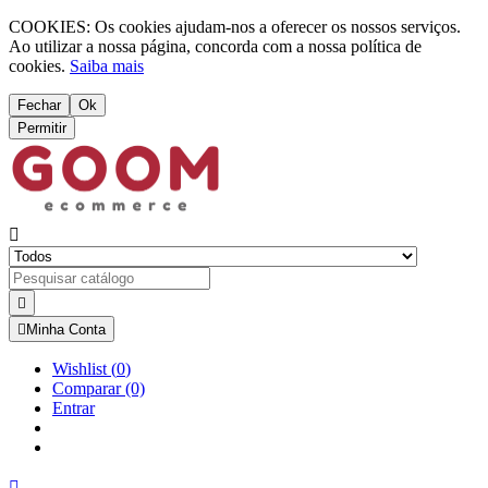
COOKIES: Os cookies ajudam-nos a oferecer os nossos serviços.
Ao utilizar a nossa página, concorda com a nossa política de
cookies.
Saiba mais
Fechar
Ok
Permitir



Minha Conta
Wishlist
(
0
)
Comparar
(0)
Entrar
