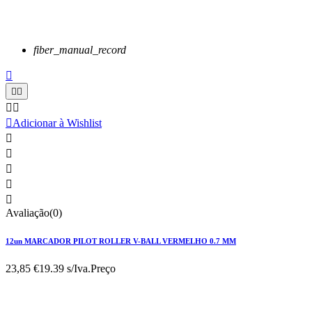
fiber_manual_record






Adicionar à Wishlist





Avaliação(0)
12un MARCADOR PILOT ROLLER V-BALL VERMELHO 0.7 MM
23,85 €
19.39 s/Iva.
Preço