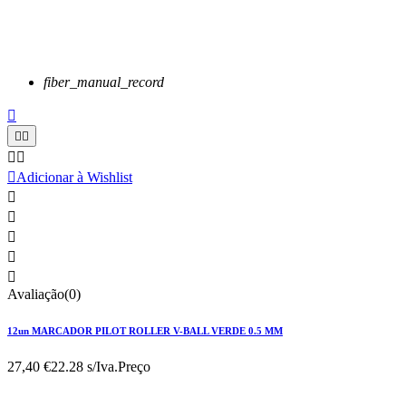
fiber_manual_record






Adicionar à Wishlist





Avaliação(0)
12un MARCADOR PILOT ROLLER V-BALL VERDE 0.5 MM
27,40 €
22.28 s/Iva.
Preço