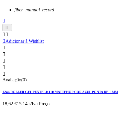
fiber_manual_record






Adicionar à Wishlist





Avaliação(0)
12un ROLLER GEL PENTEL K110 MATTEHOP COR AZUL PONTA DE 1 MM
18,62 €
15.14 s/Iva.
Preço