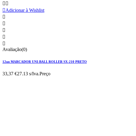



Adicionar à Wishlist





Avaliação(0)
12un MARCADOR UNI-BALL ROLLER SX-210 PRETO
33,37 €
27.13 s/Iva.
Preço