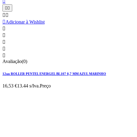






Adicionar à Wishlist





Avaliação(0)
12un ROLLER PENTEL ENERGEL BL107 0,7 MM AZUL MARINHO
16,53 €
13.44 s/Iva.
Preço