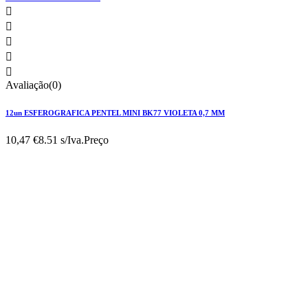





Avaliação(0)
12un ESFEROGRAFICA PENTEL MINI BK77 VIOLETA 0,7 MM
10,47 €
8.51 s/Iva.
Preço