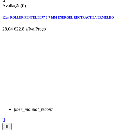

Avaliação(0)
12un ROLLER PENTEL BL77 0,7 MM ENERGEL RECTRACTIL VERMELHO
28,04 €
22.8 s/Iva.
Preço
fiber_manual_record


