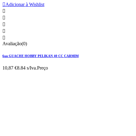

Adicionar à Wishlist





Avaliação(0)
6un GUACHE HOBBY PELIKAN 40 CC CARMIM
10,87 €
8.84 s/Iva.
Preço