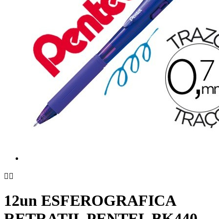


12un ESFEROGRAFICA
RETRATIL PENTEL BK440