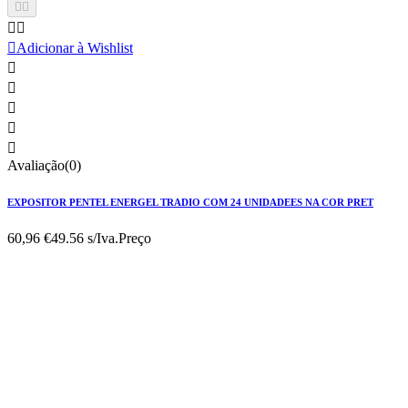





Adicionar à Wishlist





Avaliação(0)
EXPOSITOR PENTEL ENERGEL TRADIO COM 24 UNIDADEES NA COR PRET
60,96 €
49.56 s/Iva.
Preço