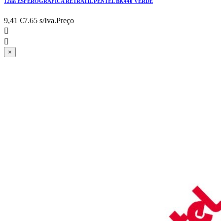
12un ESFEROGRAFICA RETRATIL PENTEL BK440 VERDE
9,41 €
7.65 s/Iva.
Preço


×