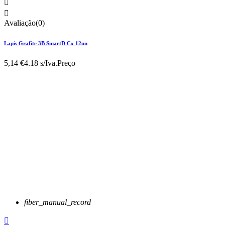


Avaliação(0)
Lapis Grafite 3B SmartD Cx 12un
5,14 €
4.18 s/Iva.
Preço
fiber_manual_record
