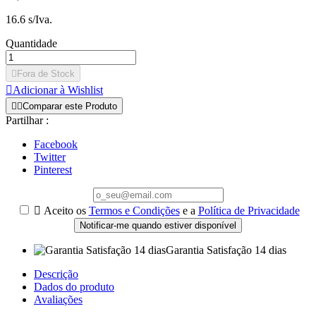
16.6 s/Iva.
Quantidade

Fora de Stock

Adicionar à Wishlist


Comparar este Produto
Partilhar :
Facebook
Twitter
Pinterest

Aceito os
Termos e Condições
e a
Política de Privacidade
Notificar-me quando estiver disponível
Garantia Satisfação 14 dias
Descrição
Dados do produto
Avaliações