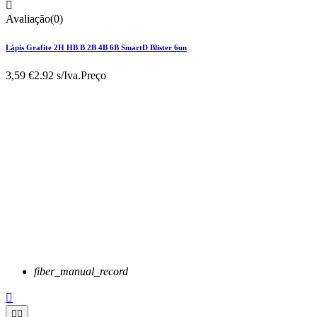

Avaliação(0)
Lápis Grafite 2H HB B 2B 4B 6B SmartD Blister 6un
3,59 €
2.92 s/Iva.
Preço
fiber_manual_record


