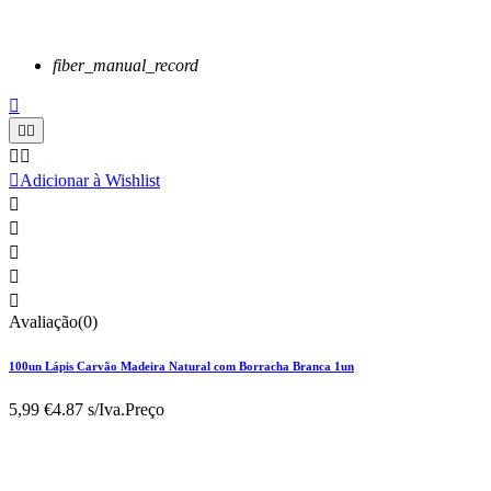
fiber_manual_record






Adicionar à Wishlist





Avaliação(0)
100un Lápis Carvão Madeira Natural com Borracha Branca 1un
5,99 €
4.87 s/Iva.
Preço