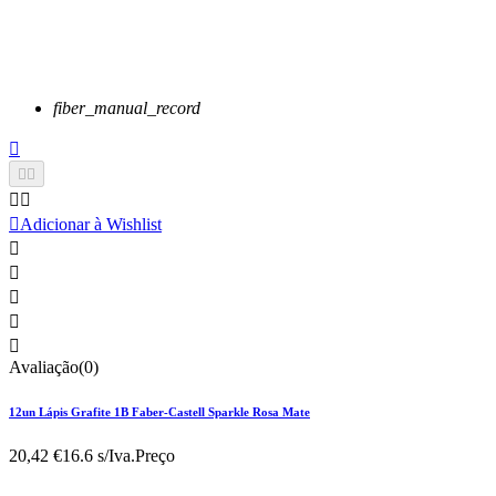
fiber_manual_record






Adicionar à Wishlist





Avaliação(0)
12un Lápis Grafite 1B Faber-Castell Sparkle Rosa Mate
20,42 €
16.6 s/Iva.
Preço