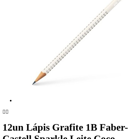


12un Lápis Grafite 1B Faber-
Castell Sparkle Leite Coco