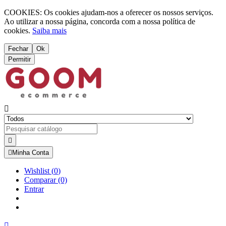
COOKIES: Os cookies ajudam-nos a oferecer os nossos serviços.
Ao utilizar a nossa página, concorda com a nossa política de
cookies.
Saiba mais
Fechar
Ok
Permitir



Minha Conta
Wishlist
(
0
)
Comparar
(0)
Entrar
