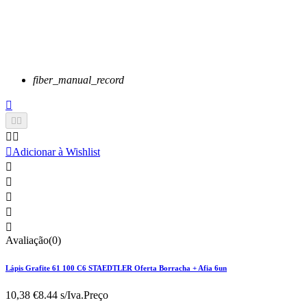
fiber_manual_record






Adicionar à Wishlist





Avaliação(0)
Lápis Grafite 61 100 C6 STAEDTLER Oferta Borracha + Afia 6un
10,38 €
8.44 s/Iva.
Preço