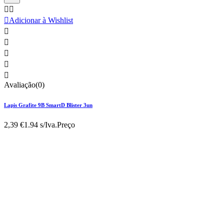



Adicionar à Wishlist





Avaliação(0)
Lapis Grafite 9B SmartD Blister 3un
2,39 €
1.94 s/Iva.
Preço