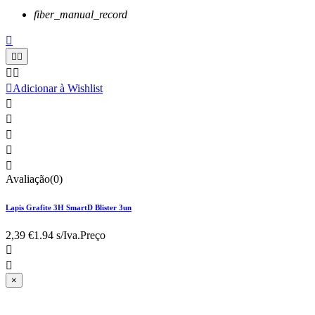
fiber_manual_record






Adicionar à Wishlist





Avaliação(0)
Lapis Grafite 3H SmartD Blister 3un
2,39 €
1.94 s/Iva.
Preço


×