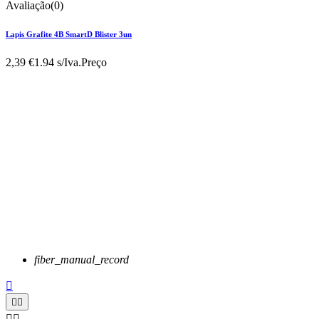
Avaliação(0)
Lapis Grafite 4B SmartD Blister 3un
2,39 €
1.94 s/Iva.
Preço
fiber_manual_record




