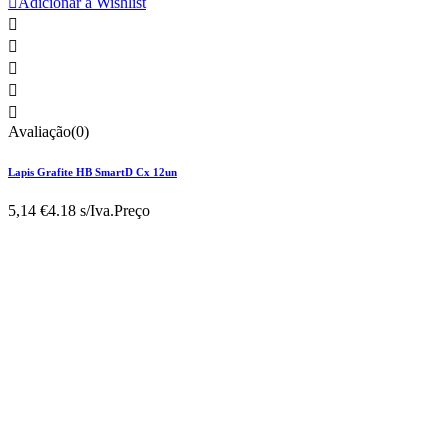

Adicionar à Wishlist





Avaliação(0)
Lapis Grafite HB SmartD Cx 12un
5,14 €
4.18 s/Iva.
Preço