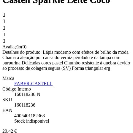





Avaliação(0)
Detalhes do produto: Lápis moderno com efeitos de brilho da moda
Chama a atenção por causa do verniz perolado e da tampa com
purpurina Delicadas cores pastel Chumbo resistente à quebra devido
ao processo de colagem segura (SV) Forma triangular erg
Marca
FABER-CASTELL
Código Interno
160118236-N
SKU
160118236
EAN
4005401182368
Stock indisponível
20,42 €