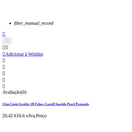
fiber_manual_record






Adicionar à Wishlist





Avaliação(0)
12un Lápis Grafite 1B Faber-Castell Sparkle Pearl Prateado
20,42 €
16.6 s/Iva.
Preço