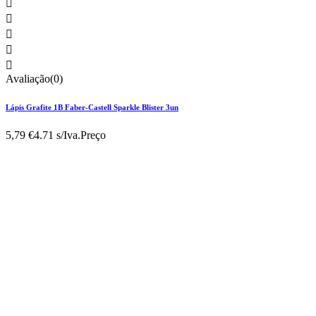





Avaliação(0)
Lápis Grafite 1B Faber-Castell Sparkle Blister 3un
5,79 €
4.71 s/Iva.
Preço