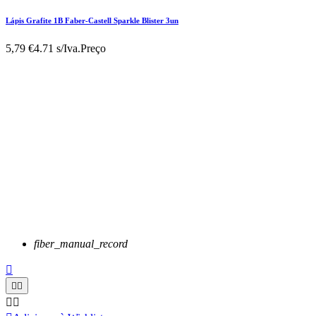
Lápis Grafite 1B Faber-Castell Sparkle Blister 3un
5,79 €
4.71 s/Iva.
Preço
fiber_manual_record




