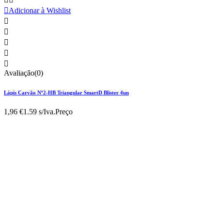

Adicionar à Wishlist





Avaliação(0)
Lápis Carvão Nº2-HB Triangular SmartD Blister 4un
1,96 €
1.59 s/Iva.
Preço