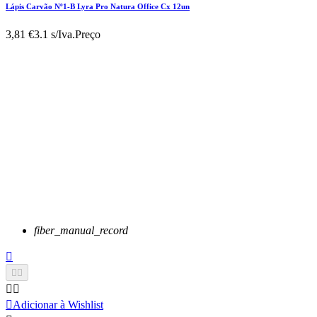
Lápis Carvão Nº1-B Lyra Pro Natura Office Cx 12un
3,81 €
3.1 s/Iva.
Preço
fiber_manual_record






Adicionar à Wishlist