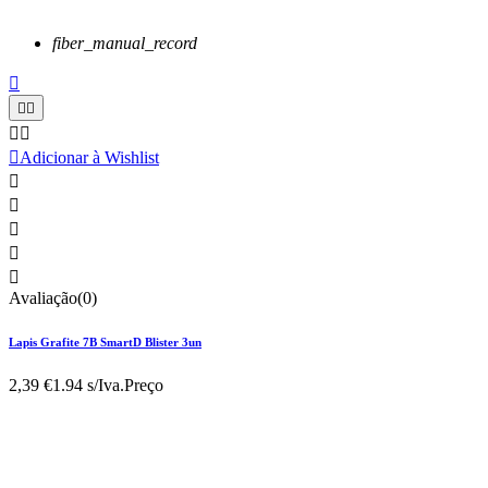
fiber_manual_record






Adicionar à Wishlist





Avaliação(0)
Lapis Grafite 7B SmartD Blister 3un
2,39 €
1.94 s/Iva.
Preço