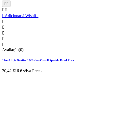





Adicionar à Wishlist





Avaliação(0)
12un Lápis Grafite 1B Faber-Castell Sparkle Pearl Rosa
20,42 €
16.6 s/Iva.
Preço