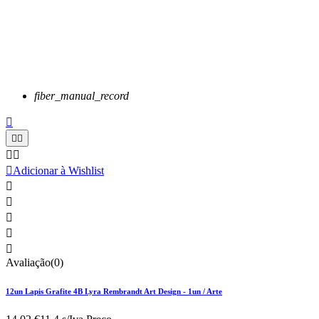
fiber_manual_record






Adicionar à Wishlist





Avaliação(0)
12un Lapis Grafite 4B Lyra Rembrandt Art Design - 1un / Arte