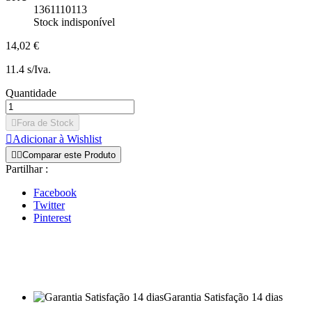
1361110113
Stock indisponível
14,02 €
11.4 s/Iva.
Quantidade

Fora de Stock

Adicionar à Wishlist


Comparar este Produto
Partilhar :
Facebook
Twitter
Pinterest
Garantia Satisfação 14 dias