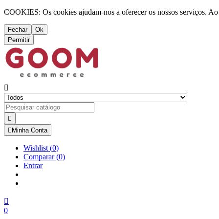
COOKIES: Os cookies ajudam-nos a oferecer os nossos serviços. Ao ut
Fechar
Ok
Permitir



Minha Conta
Wishlist
(
0
)
Comparar
(0)
Entrar

0