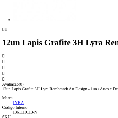


12un Lapis Grafite 3H Lyra Rem





Avaliação(0)
12un Lapis Grafite 3H Lyra Rembrandt Art Design - 1un / Artes e Des
Marca
LYRA
Código Interno
1361110113-N
SKU