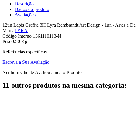
Descrição
Dados do produto
Avaliações
12un Lapis Grafite 3H Lyra Rembrandt Art Design - 1un / Artes e Des
Marca
LYRA
Código Interno
1361110113-N
Peso
0.50 Kg
Referências específicas
Escreva a Sua Avaliação
Nenhum Cliente Avaliou ainda o Produto
11 outros produtos na mesma categoria: