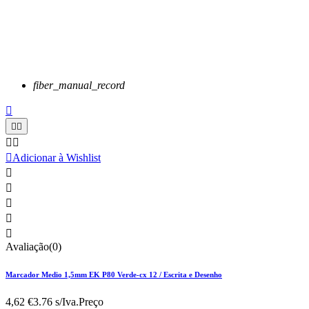
fiber_manual_record






Adicionar à Wishlist





Avaliação(0)
Marcador Medio 1,5mm EK P80 Verde-cx 12 / Escrita e Desenho
4,62 €
3.76 s/Iva.
Preço