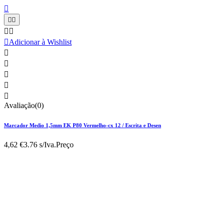






Adicionar à Wishlist





Avaliação(0)
Marcador Medio 1,5mm EK P80 Vermelho-cx 12 / Escrita e Desen
4,62 €
3.76 s/Iva.
Preço