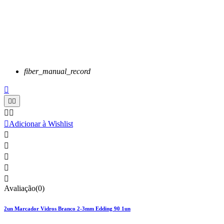
fiber_manual_record






Adicionar à Wishlist





Avaliação(0)
2un Marcador Vidros Branco 2-3mm Edding 90 1un