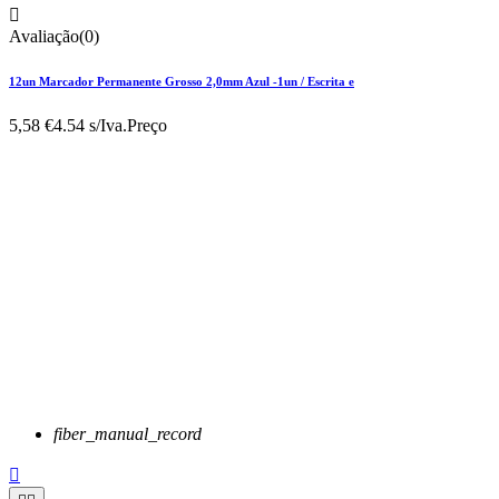

Avaliação(0)
12un Marcador Permanente Grosso 2,0mm Azul -1un / Escrita e
5,58 €
4.54 s/Iva.
Preço
fiber_manual_record
