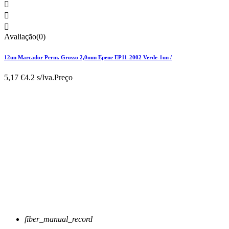



Avaliação(0)
12un Marcador Perm. Grosso 2,0mm Epene EP11-2002 Verde-1un /
5,17 €
4.2 s/Iva.
Preço
fiber_manual_record