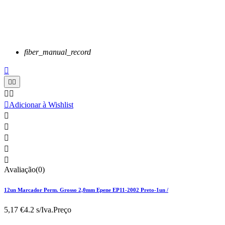
fiber_manual_record






Adicionar à Wishlist





Avaliação(0)
12un Marcador Perm. Grosso 2,0mm Epene EP11-2002 Preto-1un /
5,17 €
4.2 s/Iva.
Preço