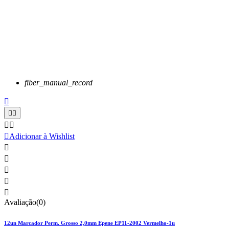
fiber_manual_record






Adicionar à Wishlist





Avaliação(0)
12un Marcador Perm. Grosso 2,0mm Epene EP11-2002 Vermelho-1u