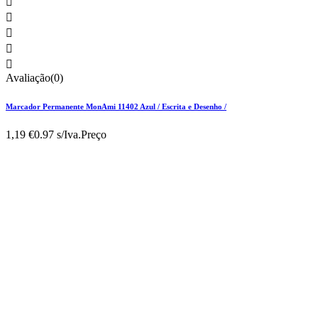





Avaliação(0)
Marcador Permanente MonAmi 11402 Azul / Escrita e Desenho /
1,19 €
0.97 s/Iva.
Preço