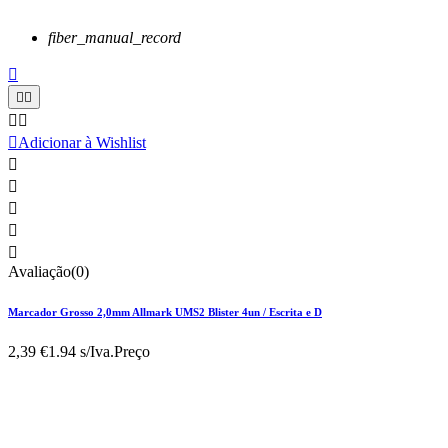
fiber_manual_record






Adicionar à Wishlist





Avaliação(0)
Marcador Grosso 2,0mm Allmark UMS2 Blister 4un / Escrita e D
2,39 €
1.94 s/Iva.
Preço