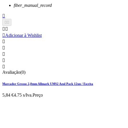
fiber_manual_record






Adicionar à Wishlist





Avaliação(0)
Marcador Grosso 2,0mm Allmark UMS2 Azul Pack 12un / Escrita
5,84 €
4.75 s/Iva.
Preço