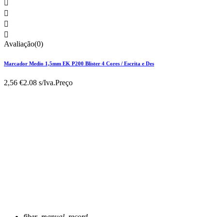




Avaliação(0)
Marcador Medio 1,5mm EK P200 Blister 4 Cores / Escrita e Des
2,56 €
2.08 s/Iva.
Preço
fiber_manual_record