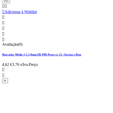





Adicionar à Wishlist





Avaliação(0)
Marcador Medio 1,5-2,0mm EK P80 Preto-cx 12 / Escrita e Dese
4,62 €
3.76 s/Iva.
Preço


×