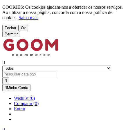
COOKIES: Os cookies ajudam-nos a oferecer os nossos serviços.
Ao utilizar a nossa página, concorda com a nossa política de
cookies.
Saiba mais
Fechar
Ok
Permitir



Minha Conta
Wishlist
(
0
)
Comparar
(0)
Entrar
