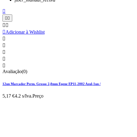






Adicionar à Wishlist





Avaliação(0)
12un Marcador Perm. Grosso 2,0mm Epene EP11-2002 Azul-1un /
5,17 €
4.2 s/Iva.
Preço