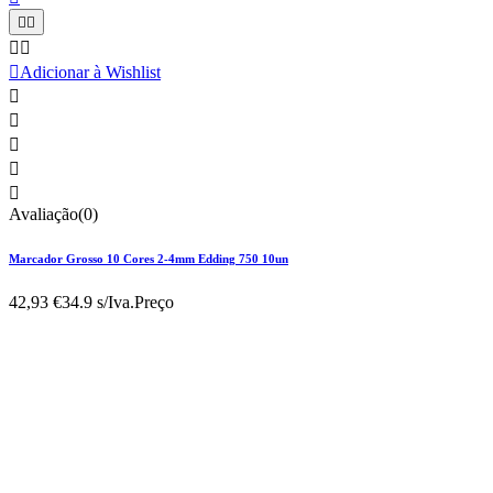





Adicionar à Wishlist





Avaliação(0)
Marcador Grosso 10 Cores 2-4mm Edding 750 10un
42,93 €
34.9 s/Iva.
Preço