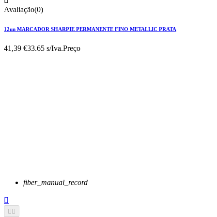

Avaliação(0)
12un MARCADOR SHARPIE PERMANENTE FINO METALLIC PRATA
41,39 €
33.65 s/Iva.
Preço
fiber_manual_record


