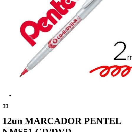


12un MARCADOR PENTEL
NMS51 CD/DVD