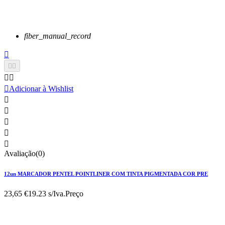
fiber_manual_record






Adicionar à Wishlist





Avaliação(0)
12un MARCADOR PENTEL POINTLINER COM TINTA PIGMENTADA COR PRE
23,65 €
19.23 s/Iva.
Preço