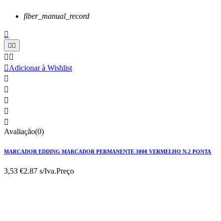
fiber_manual_record






Adicionar à Wishlist





Avaliação(0)
MARCADOR EDDING MARCADOR PERMANENTE 3000 VERMELHO N.2 PONTA
3,53 €
2.87 s/Iva.
Preço