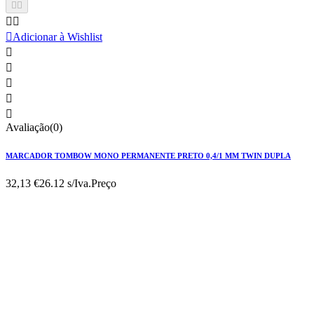





Adicionar à Wishlist





Avaliação(0)
MARCADOR TOMBOW MONO PERMANENTE PRETO 0,4/1 MM TWIN DUPLA
32,13 €
26.12 s/Iva.
Preço