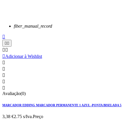
fiber_manual_record






Adicionar à Wishlist





Avaliação(0)
MARCADOR EDDING MARCADOR PERMANENTE 1 AZUL -PONTA BISELADA 5
3,38 €
2.75 s/Iva.
Preço