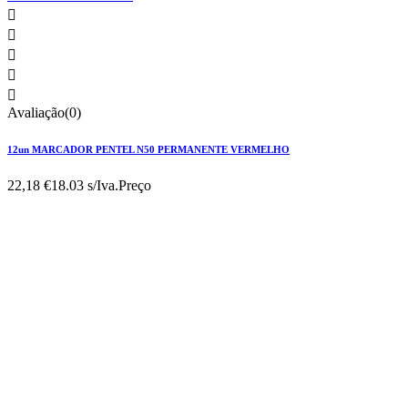





Avaliação(0)
12un MARCADOR PENTEL N50 PERMANENTE VERMELHO
22,18 €
18.03 s/Iva.
Preço