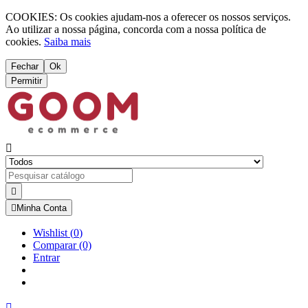
COOKIES: Os cookies ajudam-nos a oferecer os nossos serviços.
Ao utilizar a nossa página, concorda com a nossa política de
cookies.
Saiba mais
Fechar
Ok
Permitir



Minha Conta
Wishlist
(
0
)
Comparar
(0)
Entrar
