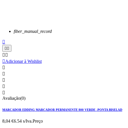
fiber_manual_record






Adicionar à Wishlist





Avaliação(0)
MARCADOR EDDING MARCADOR PERMANENTE 800 VERDE -PONTA BISELAD
8,04 €
6.54 s/Iva.
Preço