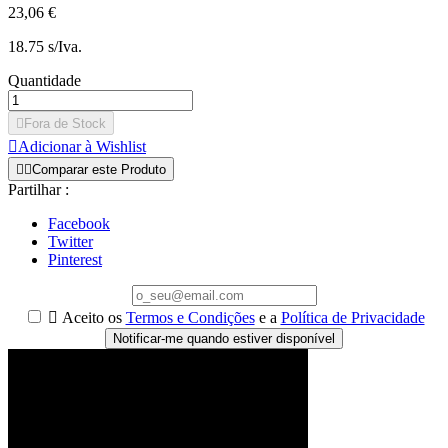
23,06 €
18.75 s/Iva.
Quantidade

Fora de Stock

Adicionar à Wishlist


Comparar este Produto
Partilhar :
Facebook
Twitter
Pinterest

Aceito os
Termos e Condições
e a
Política de Privacidade
Notificar-me quando estiver disponível