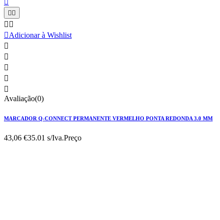






Adicionar à Wishlist





Avaliação(0)
MARCADOR Q-CONNECT PERMANENTE VERMELHO PONTA REDONDA 3.0 MM
43,06 €
35.01 s/Iva.
Preço