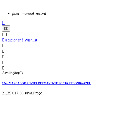
fiber_manual_record






Adicionar à Wishlist





Avaliação(0)
12un MARCADOR PENTEL PERMANENTE PONTA REDONDA AZUL
21,35 €
17.36 s/Iva.
Preço