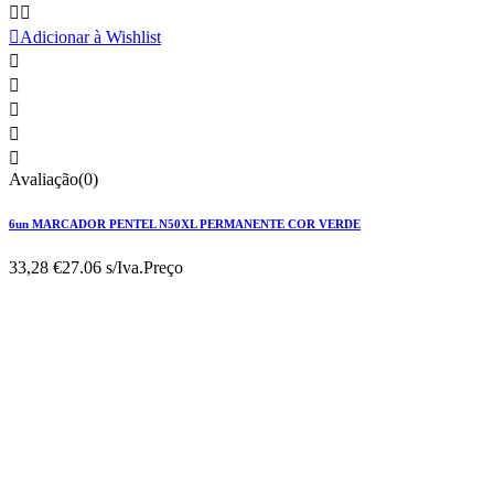



Adicionar à Wishlist





Avaliação(0)
6un MARCADOR PENTEL N50XL PERMANENTE COR VERDE
33,28 €
27.06 s/Iva.
Preço