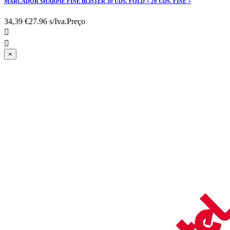
MARCADOR SHARPIE FINE BLISTER 30 UDS. FOLD + 20 UDS. FINE +
34,39 €
27.96 s/Iva.
Preço


×