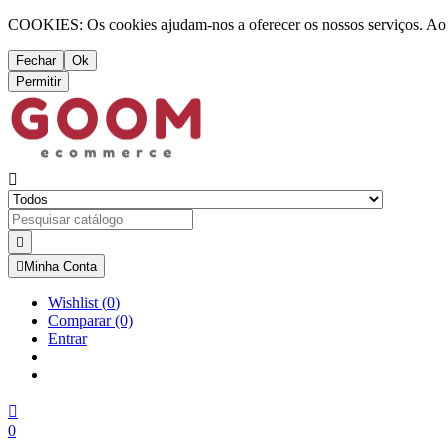
COOKIES: Os cookies ajudam-nos a oferecer os nossos serviços. Ao ut
Fechar
Ok
Permitir



Minha Conta
Wishlist
(
0
)
Comparar
(0)
Entrar

0