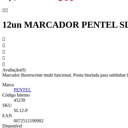


12un MARCADOR PENTEL S





Avaliação(0)
Marcador fluorescente multi funcional. Ponta biselada para sublinhar l
Marca
PENTEL
Código Interno
45239
SKU
SL12-P
EAN
0072512190982
Disponível