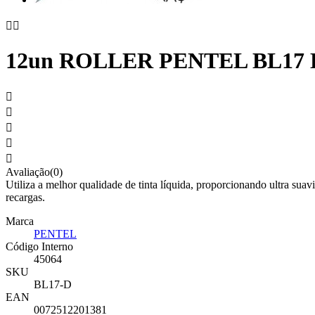


12un ROLLER PENTEL BL1





Avaliação(0)
Utiliza a melhor qualidade de tinta líquida, proporcionando ultra sua
recargas.
Marca
PENTEL
Código Interno
45064
SKU
BL17-D
EAN
0072512201381