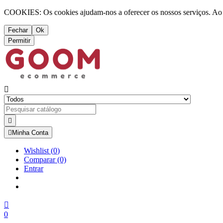
COOKIES: Os cookies ajudam-nos a oferecer os nossos serviços. Ao ut
Fechar
Ok
Permitir



Minha Conta
Wishlist
(
0
)
Comparar
(0)
Entrar

0