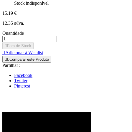
Stock indisponível
15,19 €
12.35 s/Iva.
Quantidade

Fora de Stock

Adicionar à Wishlist


Comparar este Produto
Partilhar :
Facebook
Twitter
Pinterest