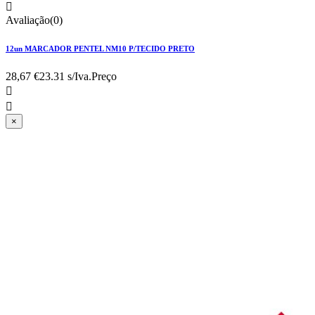

Avaliação(0)
12un MARCADOR PENTEL NM10 P/TECIDO PRETO
28,67 €
23.31 s/Iva.
Preço


×