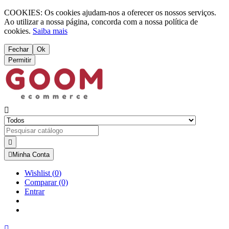
COOKIES: Os cookies ajudam-nos a oferecer os nossos serviços.
Ao utilizar a nossa página, concorda com a nossa política de
cookies.
Saiba mais
Fechar
Ok
Permitir



Minha Conta
Wishlist
(
0
)
Comparar
(0)
Entrar
