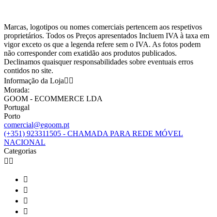
Marcas, logotipos ou nomes comerciais pertencem aos respetivos
proprietários. Todos os Preços apresentados Incluem IVA à taxa em
vigor exceto os que a legenda refere sem o IVA. As fotos podem
não corresponder com exatidão aos produtos publicados.
Declinamos quaisquer responsabilidades sobre eventuais erros
contidos no site.
Informação da Loja


Morada:
GOOM - ECOMMERCE LDA
Portugal
Porto
comercial@egoom.pt
(+351) 923311505 - CHAMADA PARA REDE MÓVEL
NACIONAL
Categorias





