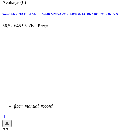
Avaliação(0)
5un CARPETA DE 4 ANILLAS 40 MM SARO CARTON FORRADO COLORES S
56,52 €
45.95 s/Iva.
Preço
fiber_manual_record


