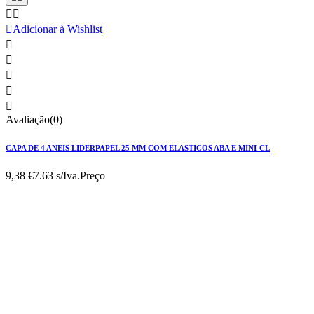



Adicionar à Wishlist





Avaliação(0)
CAPA DE 4 ANEIS LIDERPAPEL 25 MM COM ELASTICOS ABA E MINI-CL
9,38 €
7.63 s/Iva.
Preço