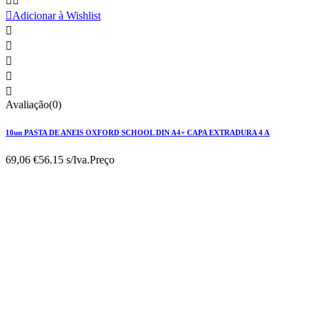



Adicionar à Wishlist





Avaliação(0)
10un PASTA DE ANEIS OXFORD SCHOOL DIN A4+ CAPA EXTRADURA 4 A
69,06 €
56.15 s/Iva.
Preço