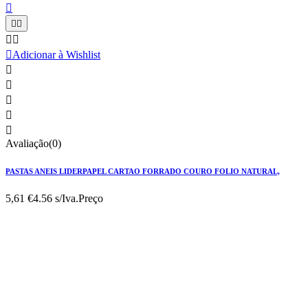






Adicionar à Wishlist





Avaliação(0)
PASTAS ANEIS LIDERPAPEL CARTAO FORRADO COURO FOLIO NATURAL,
5,61 €
4.56 s/Iva.
Preço