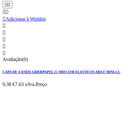





Adicionar à Wishlist





Avaliação(0)
CAPA DE 4 ANEIS LIDERPAPEL 25 MM COM ELASTICOS ABA E MINI-CL
9,38 €
7.63 s/Iva.
Preço