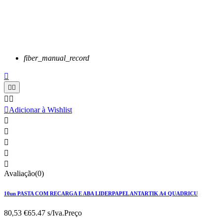
fiber_manual_record






Adicionar à Wishlist





Avaliação(0)
10un PASTA COM RECARGA E ABA LIDERPAPEL ANTARTIK A4 QUADRICU
80,53 €
65.47 s/Iva.
Preço