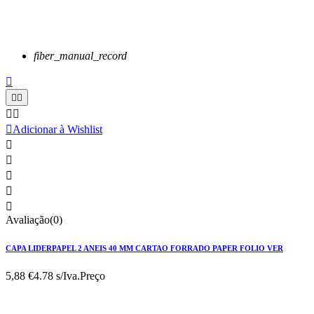
fiber_manual_record






Adicionar à Wishlist





Avaliação(0)
CAPA LIDERPAPEL 2 ANEIS 40 MM CARTAO FORRADO PAPER FOLIO VER
5,88 €
4.78 s/Iva.
Preço