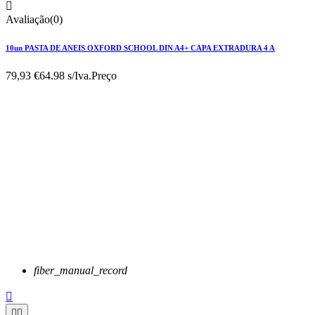

Avaliação(0)
10un PASTA DE ANEIS OXFORD SCHOOL DIN A4+ CAPA EXTRADURA 4 A
79,93 €
64.98 s/Iva.
Preço
fiber_manual_record


