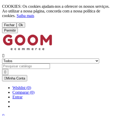
COOKIES: Os cookies ajudam-nos a oferecer os nossos serviços.
Ao utilizar a nossa página, concorda com a nossa política de
cookies.
Saiba mais
Fechar
Ok
Permitir



Minha Conta
Wishlist
(
0
)
Comparar
(0)
Entrar
