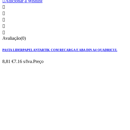

Adicionar à Wishlist





Avaliação(0)
PASTA LIDERPAPEL ANTARTIK COM RECARGA E ABA DIN A4 QUADRICUL
8,81 €
7.16 s/Iva.
Preço