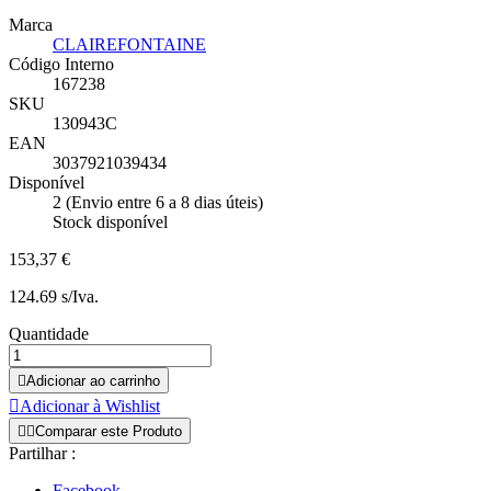
Marca
CLAIREFONTAINE
Código Interno
167238
SKU
130943C
EAN
3037921039434
Disponível
2 (Envio entre 6 a 8 dias úteis)
Stock disponível
153,37 €
124.69 s/Iva.
Quantidade

Adicionar ao carrinho

Adicionar à Wishlist


Comparar este Produto
Partilhar :
Facebook