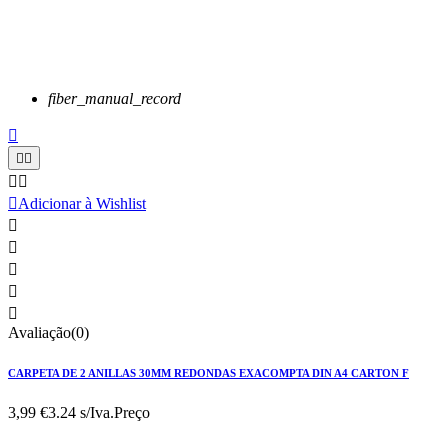
fiber_manual_record






Adicionar à Wishlist





Avaliação(0)
CARPETA DE 2 ANILLAS 30MM REDONDAS EXACOMPTA DIN A4 CARTON F
3,99 €
3.24 s/Iva.
Preço