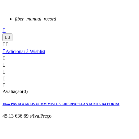
fiber_manual_record






Adicionar à Wishlist





Avaliação(0)
10un PASTA 4 ANEIS 40 MM MISTOS LIDERPAPEL ANTARTIK A4 FORRA
45,13 €
36.69 s/Iva.
Preço