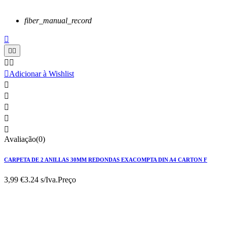
fiber_manual_record






Adicionar à Wishlist





Avaliação(0)
CARPETA DE 2 ANILLAS 30MM REDONDAS EXACOMPTA DIN A4 CARTON F
3,99 €
3.24 s/Iva.
Preço