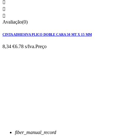



Avaliação(0)
CINTA ADHESIVA PLICO DOBLE CARA 50 MT X 15 MM
8,34 €
6.78 s/Iva.
Preço
fiber_manual_record