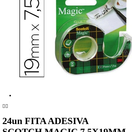


24un FITA ADESIVA
SCOTCH MAGIC 7,5X19MM