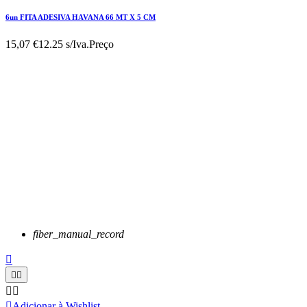
6un FITA ADESIVA HAVANA 66 MT X 5 CM
15,07 €
12.25 s/Iva.
Preço
fiber_manual_record






Adicionar à Wishlist