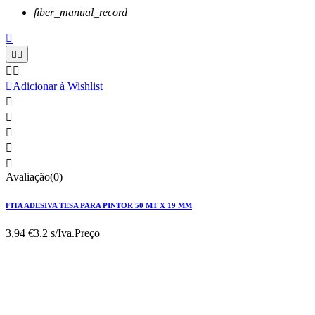
fiber_manual_record






Adicionar à Wishlist





Avaliação(0)
FITA ADESIVA TESA PARA PINTOR 50 MT X 19 MM
3,94 €
3.2 s/Iva.
Preço