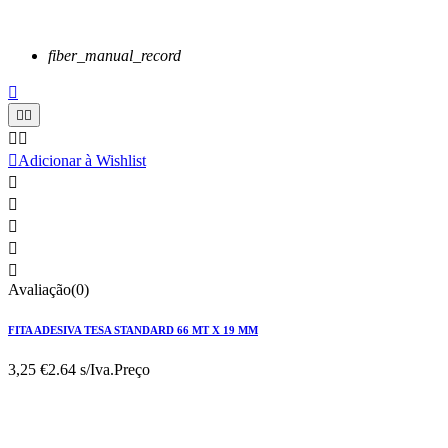
fiber_manual_record






Adicionar à Wishlist





Avaliação(0)
FITA ADESIVA TESA STANDARD 66 MT X 19 MM
3,25 €
2.64 s/Iva.
Preço