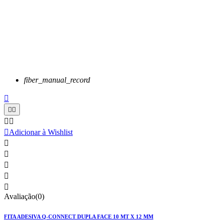
fiber_manual_record






Adicionar à Wishlist





Avaliação(0)
FITA ADESIVA Q-CONNECT DUPLA FACE 10 MT X 12 MM