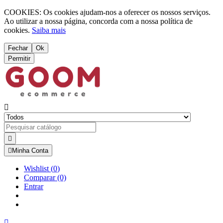
COOKIES: Os cookies ajudam-nos a oferecer os nossos serviços.
Ao utilizar a nossa página, concorda com a nossa política de
cookies.
Saiba mais
Fechar
Ok
Permitir



Minha Conta
Wishlist
(
0
)
Comparar
(0)
Entrar
