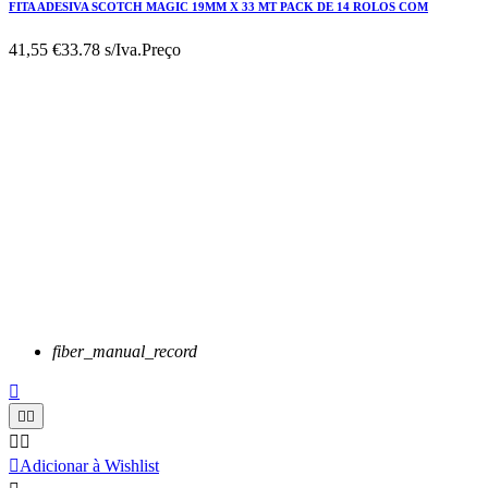
FITA ADESIVA SCOTCH MAGIC 19MM X 33 MT PACK DE 14 ROLOS COM
41,55 €
33.78 s/Iva.
Preço
fiber_manual_record






Adicionar à Wishlist