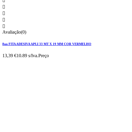





Avaliação(0)
8un FITA ADESIVA APLI 33 MT X 19 MM COR VERMELHO
13,39 €
10.89 s/Iva.
Preço