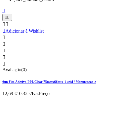






Adicionar à Wishlist





Avaliação(0)
6un Fita Adesiva PPL Clear 75mmx66mts- 1unid / Manutencao e
12,69 €
10.32 s/Iva.
Preço