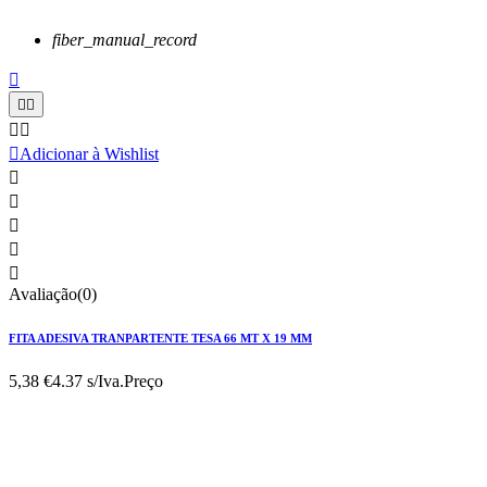
fiber_manual_record






Adicionar à Wishlist





Avaliação(0)
FITA ADESIVA TRANPARTENTE TESA 66 MT X 19 MM
5,38 €
4.37 s/Iva.
Preço