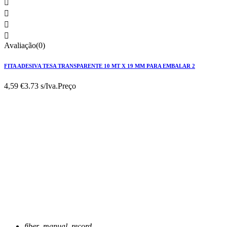




Avaliação(0)
FITA ADESIVA TESA TRANSPARENTE 10 MT X 19 MM PARA EMBALAR 2
4,59 €
3.73 s/Iva.
Preço
fiber_manual_record