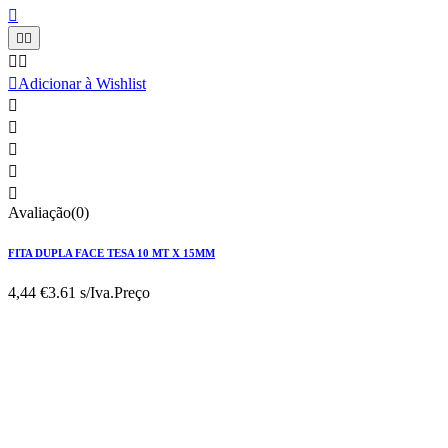






Adicionar à Wishlist





Avaliação(0)
FITA DUPLA FACE TESA 10 MT X 15MM
4,44 €
3.61 s/Iva.
Preço