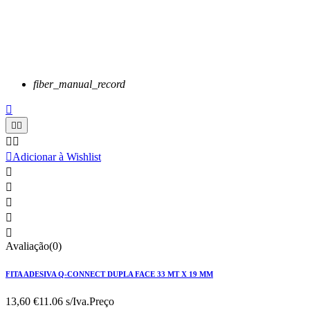
fiber_manual_record






Adicionar à Wishlist





Avaliação(0)
FITA ADESIVA Q-CONNECT DUPLA FACE 33 MT X 19 MM
13,60 €
11.06 s/Iva.
Preço