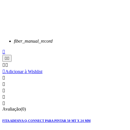
fiber_manual_record






Adicionar à Wishlist





Avaliação(0)
FITA ADESIVA Q-CONNECT PARA PINTAR 50 MT X 24 MM