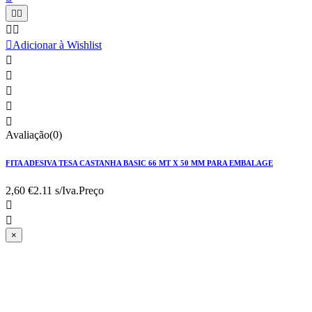





Adicionar à Wishlist





Avaliação(0)
FITA ADESIVA TESA CASTANHA BASIC 66 MT X 50 MM PARA EMBALAGE
2,60 €
2.11 s/Iva.
Preço


×