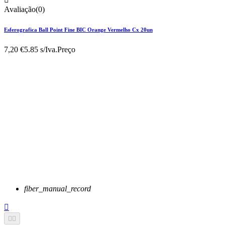
Avaliação(0)
Esferografica Ball Point Fine BIC Orange Vermelho Cx 20un
7,20 €
5.85 s/Iva.
Preço
fiber_manual_record


