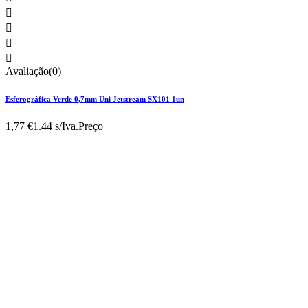




Avaliação(0)
Esferográfica Verde 0,7mm Uni Jetstream SX101 1un
1,77 €
1.44 s/Iva.
Preço