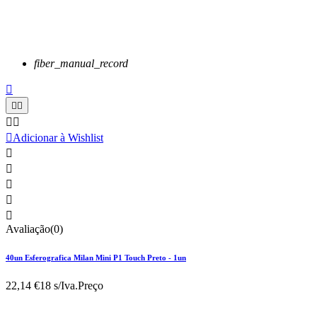
fiber_manual_record






Adicionar à Wishlist





Avaliação(0)
40un Esferografica Milan Mini P1 Touch Preto - 1un
22,14 €
18 s/Iva.
Preço