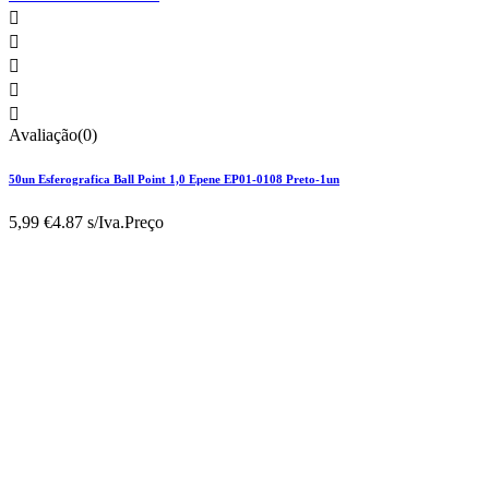





Avaliação(0)
50un Esferografica Ball Point 1,0 Epene EP01-0108 Preto-1un
5,99 €
4.87 s/Iva.
Preço