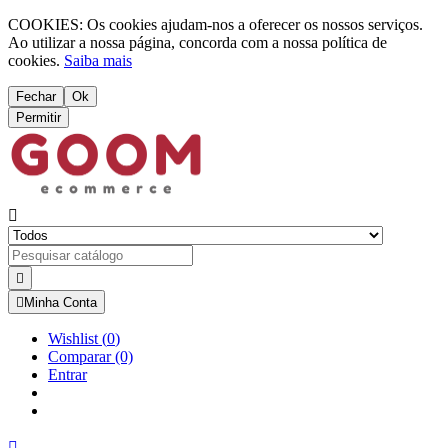
COOKIES: Os cookies ajudam-nos a oferecer os nossos serviços.
Ao utilizar a nossa página, concorda com a nossa política de
cookies.
Saiba mais
Fechar
Ok
Permitir



Minha Conta
Wishlist
(
0
)
Comparar
(0)
Entrar
