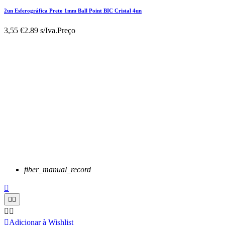
2un Esferográfica Preto 1mm Ball Point BIC Cristal 4un
3,55 €
2.89 s/Iva.
Preço
fiber_manual_record






Adicionar à Wishlist