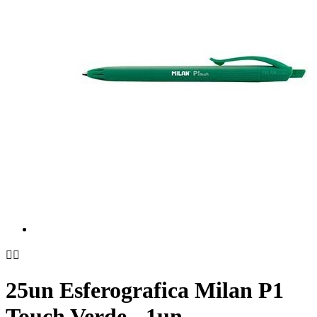


25un Esferografica Milan P1
Touch Verde - 1un