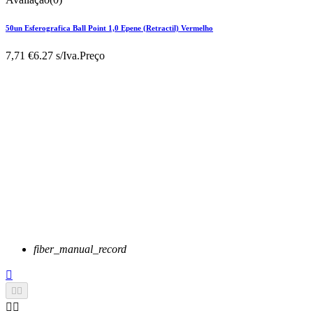
50un Esferografica Ball Point 1,0 Epene (Retractil) Vermelho
7,71 €
6.27 s/Iva.
Preço
fiber_manual_record




