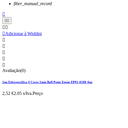
fiber_manual_record






Adicionar à Wishlist





Avaliação(0)
2un Esferográfica 4 Cores 1mm Ball Point Epene EP01-0108 4un
2,52 €
2.05 s/Iva.
Preço