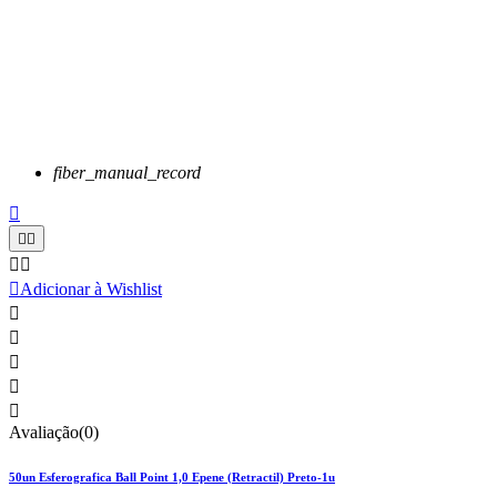
fiber_manual_record






Adicionar à Wishlist





Avaliação(0)
50un Esferografica Ball Point 1,0 Epene (Retractil) Preto-1u