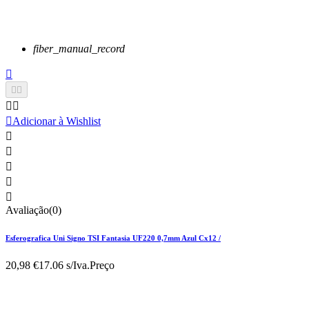
fiber_manual_record






Adicionar à Wishlist





Avaliação(0)
Esferografica Uni Signo TSI Fantasia UF220 0,7mm Azul Cx12 /
20,98 €
17.06 s/Iva.
Preço