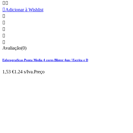



Adicionar à Wishlist





Avaliação(0)
Esferograficas Ponta Media 4 cores Blister 4un / Escrita e D
1,53 €
1.24 s/Iva.
Preço