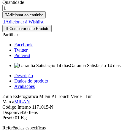
Quantidade

Adicionar ao carrinho

Adicionar à Wishlist


Comparar este Produto
Partilhar :
Facebook
Twitter
Pinterest
Garantia Satisfação 14 dias
Descrição
Dados do produto
Avaliações
25un Esferografica Milan P1 Touch Verde - 1un
Marca
MILAN
Código Interno
1171015-N
Disponível
50 Itens
Peso
0.01 Kg
Referências específicas