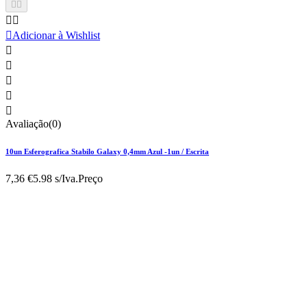





Adicionar à Wishlist





Avaliação(0)
10un Esferografica Stabilo Galaxy 0,4mm Azul -1un / Escrita
7,36 €
5.98 s/Iva.
Preço