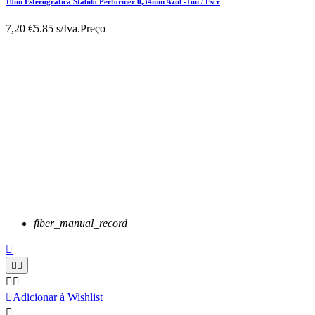
10un Esferografica Stabilo Performer 0,34mm Azul -1un / Escr
7,20 €
5.85 s/Iva.
Preço
fiber_manual_record






Adicionar à Wishlist
