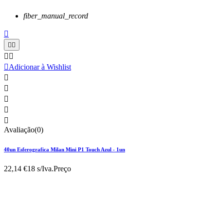
fiber_manual_record






Adicionar à Wishlist





Avaliação(0)
40un Esferografica Milan Mini P1 Touch Azul - 1un
22,14 €
18 s/Iva.
Preço