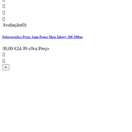



Avaliação(0)
Esferográfica Preto 1mm Paper Mate Inkjoy 100 100un
30,00 €
24.39 s/Iva.
Preço


×