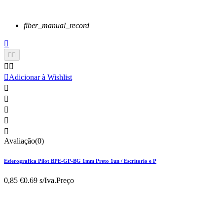
fiber_manual_record






Adicionar à Wishlist





Avaliação(0)
Esferografica Pilot BPE-GP-BG 1mm Preto 1un / Escritorio e P
0,85 €
0.69 s/Iva.
Preço