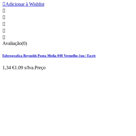

Adicionar à Wishlist





Avaliação(0)
Esferografica Reynolds Ponta Media 048 Vermelho-1un / Escrit
1,34 €
1.09 s/Iva.
Preço