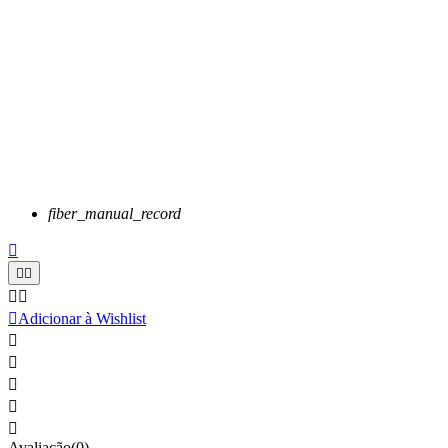
fiber_manual_record






Adicionar à Wishlist





Avaliação(0)