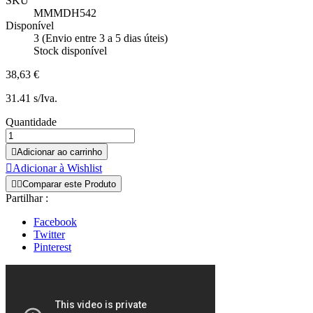
SKU
MMMDH542
Disponível
3 (Envio entre 3 a 5 dias úteis)
Stock disponível
38,63 €
31.41 s/Iva.
Quantidade

Adicionar ao carrinho

Adicionar à Wishlist


Comparar este Produto
Partilhar :
Facebook
Twitter
Pinterest