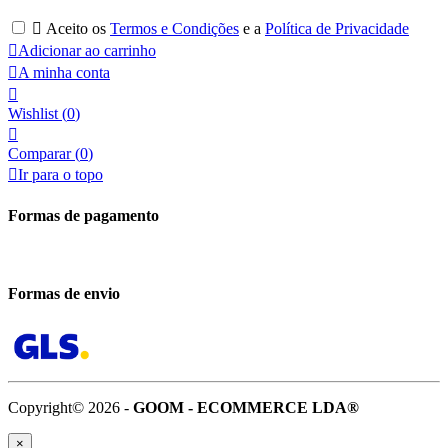

Aceito os
Termos e Condições
e a
Política de Privacidade

Adicionar ao carrinho

A minha conta

Wishlist
(
0
)

Comparar (
0
)

Ir para o topo
Formas de pagamento
Formas de envio
Copyright© 2026 -
GOOM - ECOMMERCE LDA®
×