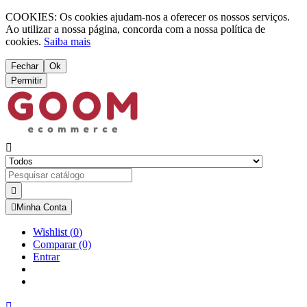
COOKIES: Os cookies ajudam-nos a oferecer os nossos serviços.
Ao utilizar a nossa página, concorda com a nossa política de
cookies.
Saiba mais
Fechar
Ok
Permitir



Minha Conta
Wishlist
(
0
)
Comparar
(0)
Entrar
