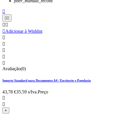
fiber_manual_record






Adicionar à Wishlist





Avaliação(0)
Suporte Standard para Documentos A4 / Escritorio e Papelaria
43,78 €
35.59 s/Iva.
Preço


×