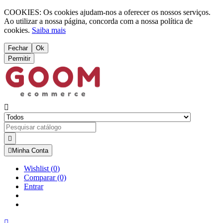
COOKIES: Os cookies ajudam-nos a oferecer os nossos serviços.
Ao utilizar a nossa página, concorda com a nossa política de
cookies.
Saiba mais
Fechar
Ok
Permitir



Minha Conta
Wishlist
(
0
)
Comparar
(0)
Entrar
