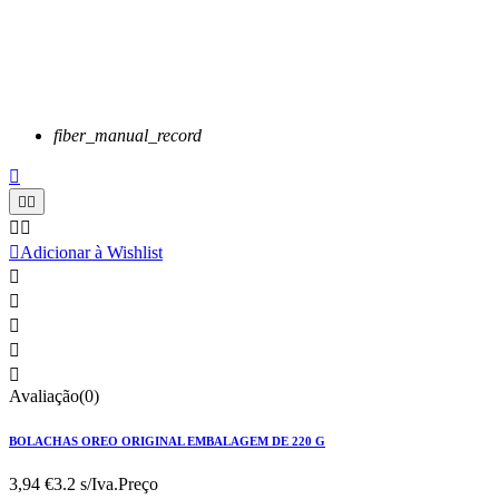
fiber_manual_record






Adicionar à Wishlist





Avaliação(0)
BOLACHAS OREO ORIGINAL EMBALAGEM DE 220 G
3,94 €
3.2 s/Iva.
Preço