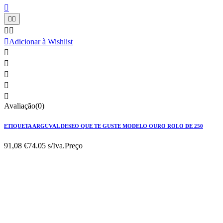






Adicionar à Wishlist





Avaliação(0)
ETIQUETA ARGUVAL DESEO QUE TE GUSTE MODELO OURO ROLO DE 250
91,08 €
74.05 s/Iva.
Preço