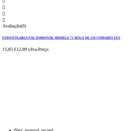




Avaliação(0)
ETIQUETA ARGUVAL ZORIONAK MODELO 71 ROLO DE 250 UNIDADES EUS
15,85 €
12.89 s/Iva.
Preço
fiber_manual_record