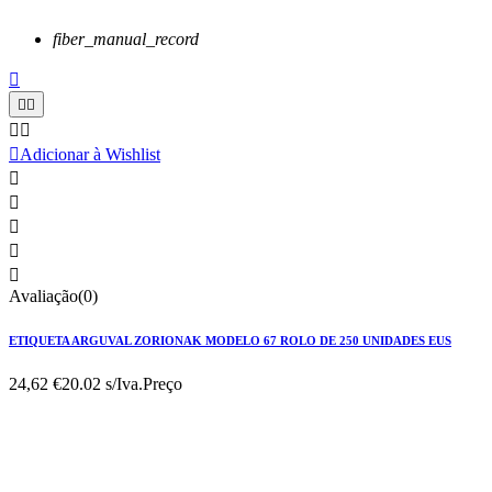
fiber_manual_record






Adicionar à Wishlist





Avaliação(0)
ETIQUETA ARGUVAL ZORIONAK MODELO 67 ROLO DE 250 UNIDADES EUS
24,62 €
20.02 s/Iva.
Preço