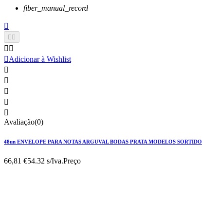
fiber_manual_record






Adicionar à Wishlist





Avaliação(0)
48un ENVELOPE PARA NOTAS ARGUVAL BODAS PRATA MODELOS SORTIDO
66,81 €
54.32 s/Iva.
Preço