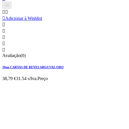





Adicionar à Wishlist





Avaliação(0)
50un CARTAS DE REYES ARGUVAL ORO
38,79 €
31.54 s/Iva.
Preço