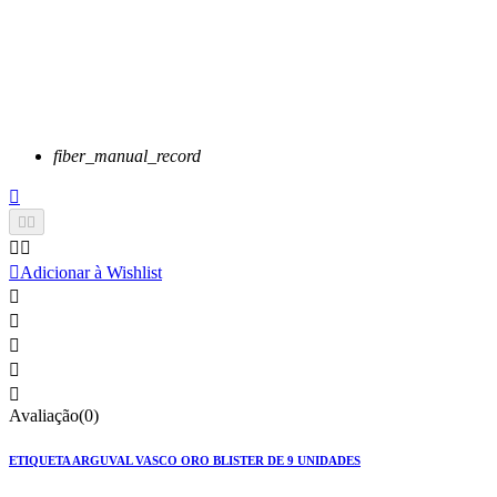
fiber_manual_record






Adicionar à Wishlist





Avaliação(0)
ETIQUETA ARGUVAL VASCO ORO BLISTER DE 9 UNIDADES