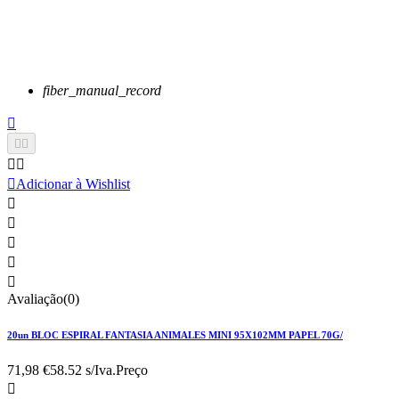
fiber_manual_record






Adicionar à Wishlist





Avaliação(0)
20un BLOC ESPIRAL FANTASIA ANIMALES MINI 95X102MM PAPEL 70G/
71,98 €
58.52 s/Iva.
Preço
