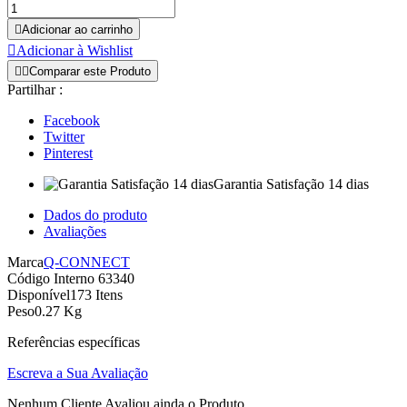

Adicionar ao carrinho

Adicionar à Wishlist


Comparar este Produto
Partilhar :
Facebook
Twitter
Pinterest
Garantia Satisfação 14 dias
Dados do produto
Avaliações
Marca
Q-CONNECT
Código Interno
63340
Disponível
173 Itens
Peso
0.27 Kg
Referências específicas
Escreva a Sua Avaliação
Nenhum Cliente Avaliou ainda o Produto