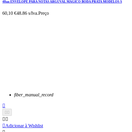
48un ENVELOPE PARA NOTAS ARGUVAL MAGICO BODA PRATA MODELOS S
60,10 €
48.86 s/Iva.
Preço
fiber_manual_record






Adicionar à Wishlist