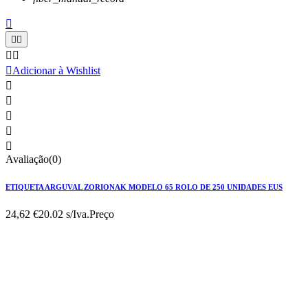






Adicionar à Wishlist





Avaliação(0)
ETIQUETA ARGUVAL ZORIONAK MODELO 65 ROLO DE 250 UNIDADES EUS
24,62 €
20.02 s/Iva.
Preço