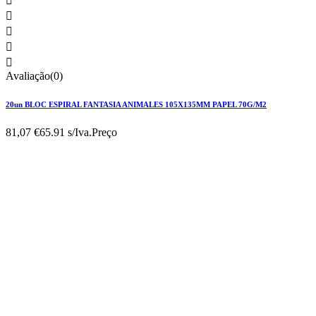





Avaliação(0)
20un BLOC ESPIRAL FANTASIA ANIMALES 105X135MM PAPEL 70G/M2
81,07 €
65.91 s/Iva.
Preço