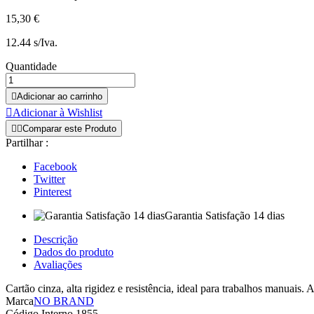
15,30 €
12.44 s/Iva.
Quantidade

Adicionar ao carrinho

Adicionar à Wishlist


Comparar este Produto
Partilhar :
Facebook
Twitter
Pinterest
Garantia Satisfação 14 dias
Descrição
Dados do produto
Avaliações
Cartão cinza, alta rigidez e resistência, ideal para trabalhos manuais. 
Marca
NO BRAND
Código Interno
1855