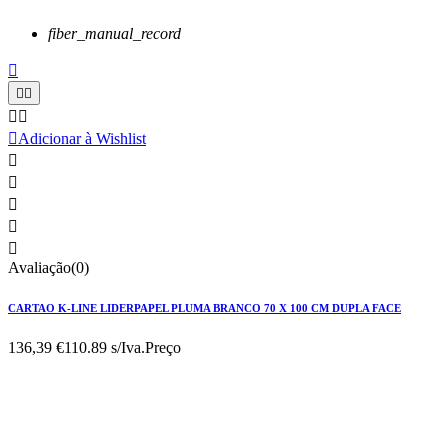
fiber_manual_record






Adicionar à Wishlist





Avaliação(0)
CARTAO K-LINE LIDERPAPEL PLUMA BRANCO 70 X 100 CM DUPLA FACE
136,39 €
110.89 s/Iva.
Preço