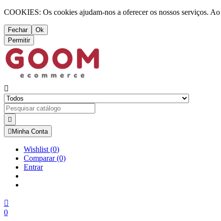
COOKIES: Os cookies ajudam-nos a oferecer os nossos serviços. Ao ut
Fechar
Ok
Permitir



Minha Conta
Wishlist
(
0
)
Comparar
(0)
Entrar

0