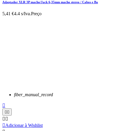
Adaptador XLR 3P macho/Jack 6,35mm macho stereo / Cabos e Ba
5,41 €
4.4 s/Iva.
Preço
fiber_manual_record






Adicionar à Wishlist