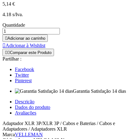
5,14 €
4.18 s/Iva.
Quantidade

Adicionar ao carrinho

Adicionar à Wishlist


Comparar este Produto
Partilhar :
Facebook
Twitter
Pinterest
Garantia Satisfação 14 dias
Descrição
Dados do produto
Avaliações
Adaptador XLR 3P/XLR 3P / Cabos e Baterias / Cabos e
Adaptadores / Adaptadores XLR
Marca
VELLEMAN