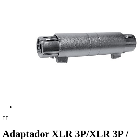


Adaptador XLR 3P/XLR 3P /