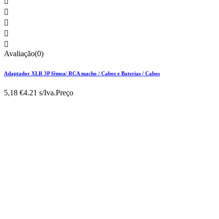





Avaliação(0)
Adaptador XLR 3P fêmea/ RCA macho / Cabos e Baterias / Cabos
5,18 €
4.21 s/Iva.
Preço