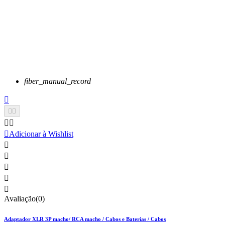
fiber_manual_record






Adicionar à Wishlist





Avaliação(0)
Adaptador XLR 3P macho/ RCA macho / Cabos e Baterias / Cabos