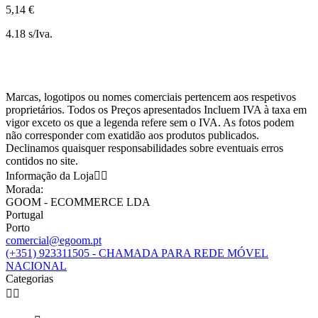
5,14 €
4.18 s/Iva.
Marcas, logotipos ou nomes comerciais pertencem aos respetivos
proprietários. Todos os Preços apresentados Incluem IVA à taxa em
vigor exceto os que a legenda refere sem o IVA. As fotos podem
não corresponder com exatidão aos produtos publicados.
Declinamos quaisquer responsabilidades sobre eventuais erros
contidos no site.
Informação da Loja


Morada:
GOOM - ECOMMERCE LDA
Portugal
Porto
comercial@egoom.pt
(+351) 923311505 - CHAMADA PARA REDE MÓVEL
NACIONAL
Categorias

