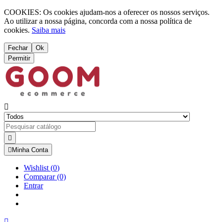
COOKIES: Os cookies ajudam-nos a oferecer os nossos serviços.
Ao utilizar a nossa página, concorda com a nossa política de
cookies.
Saiba mais
Fechar
Ok
Permitir



Minha Conta
Wishlist
(
0
)
Comparar
(0)
Entrar
