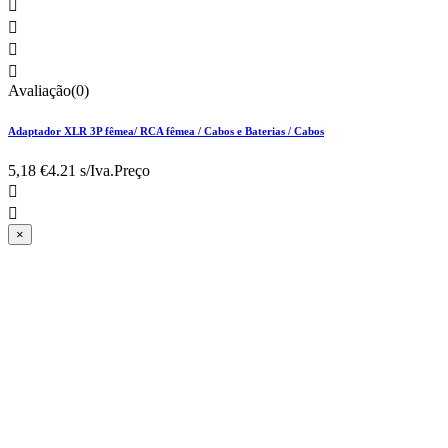




Avaliação(0)
Adaptador XLR 3P fêmea/ RCA fêmea / Cabos e Baterias / Cabos
5,18 €
4.21 s/Iva.
Preço


×