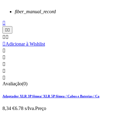
fiber_manual_record






Adicionar à Wishlist





Avaliação(0)
Adaptador XLR 3P fêmea/ XLR 5P fêmea / Cabos e Baterias / Ca
8,34 €
6.78 s/Iva.
Preço