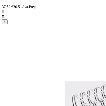
37,52 €
30.5 s/Iva.
Preço


×