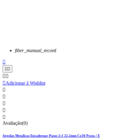
fiber_manual_record






Adicionar à Wishlist





Avaliação(0)
Argolas Metalicas Encadernar Passo 2:1 22,2mm Cx50 Prata / E