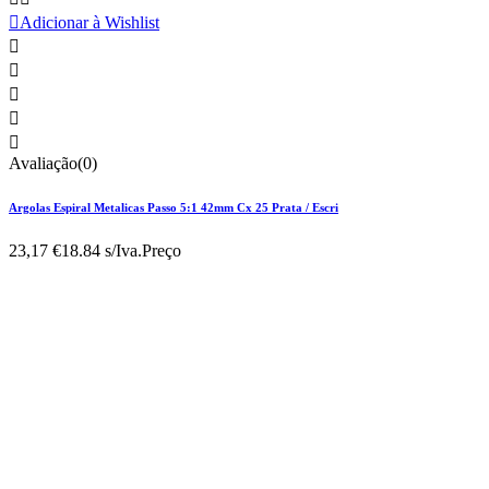

Adicionar à Wishlist





Avaliação(0)
Argolas Espiral Metalicas Passo 5:1 42mm Cx 25 Prata / Escri
23,17 €
18.84 s/Iva.
Preço