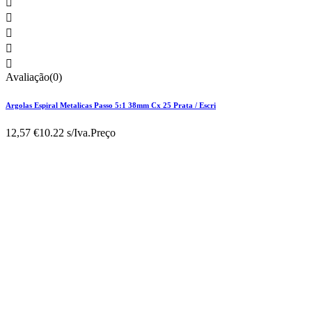





Avaliação(0)
Argolas Espiral Metalicas Passo 5:1 38mm Cx 25 Prata / Escri
12,57 €
10.22 s/Iva.
Preço