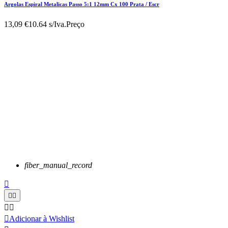
Argolas Espiral Metalicas Passo 5:1 12mm Cx 100 Prata / Escr
13,09 €
10.64 s/Iva.
Preço
fiber_manual_record






Adicionar à Wishlist