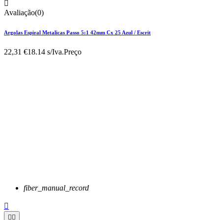

Avaliação(0)
Argolas Espiral Metalicas Passo 5:1 42mm Cx 25 Azul / Escrit
22,31 €
18.14 s/Iva.
Preço
fiber_manual_record


