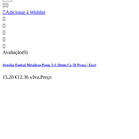



Adicionar à Wishlist





Avaliação(0)
Argolas Espiral Metalicas Passo 5:1 26mm Cx 50 Prata / Escri
15,20 €
12.36 s/Iva.
Preço