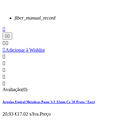
fiber_manual_record






Adicionar à Wishlist





Avaliação(0)
Argolas Espiral Metalicas Passo 5:1 32mm Cx 50 Prata / Escri
20,93 €
17.02 s/Iva.
Preço