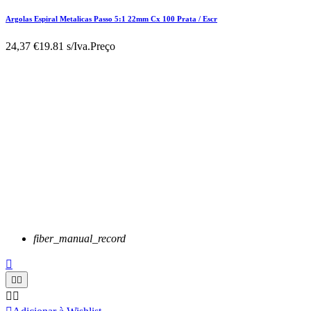
Argolas Espiral Metalicas Passo 5:1 22mm Cx 100 Prata / Escr
24,37 €
19.81 s/Iva.
Preço
fiber_manual_record




