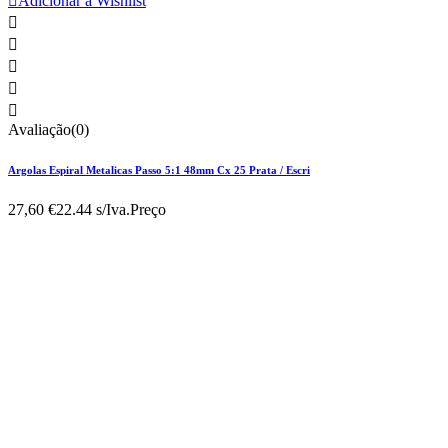

Adicionar à Wishlist





Avaliação(0)
Argolas Espiral Metalicas Passo 5:1 48mm Cx 25 Prata / Escri
27,60 €
22.44 s/Iva.
Preço