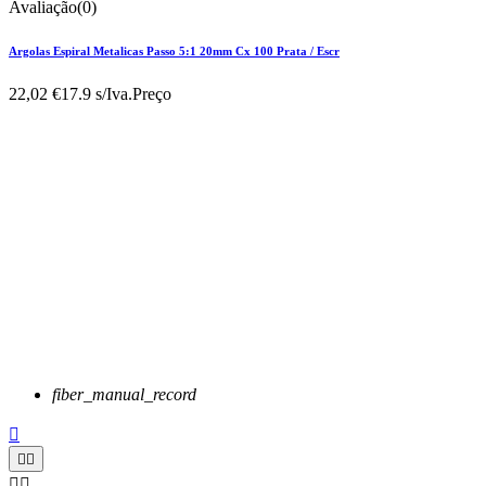
Avaliação(0)
Argolas Espiral Metalicas Passo 5:1 20mm Cx 100 Prata / Escr
22,02 €
17.9 s/Iva.
Preço
fiber_manual_record




