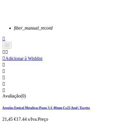
fiber_manual_record






Adicionar à Wishlist





Avaliação(0)
Argolas Espiral Metalicas Passo 5:1 40mm Cx25 Azul / Escrito
21,45 €
17.44 s/Iva.
Preço