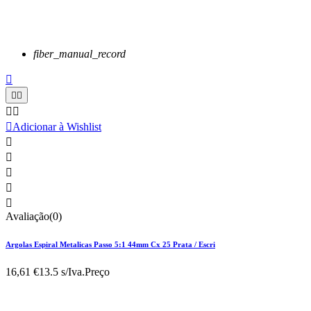
fiber_manual_record






Adicionar à Wishlist





Avaliação(0)
Argolas Espiral Metalicas Passo 5:1 44mm Cx 25 Prata / Escri
16,61 €
13.5 s/Iva.
Preço