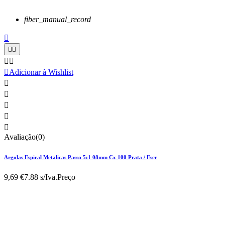
fiber_manual_record






Adicionar à Wishlist





Avaliação(0)
Argolas Espiral Metalicas Passo 5:1 08mm Cx 100 Prata / Escr
9,69 €
7.88 s/Iva.
Preço