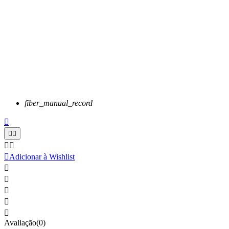
fiber_manual_record






Adicionar à Wishlist





Avaliação(0)