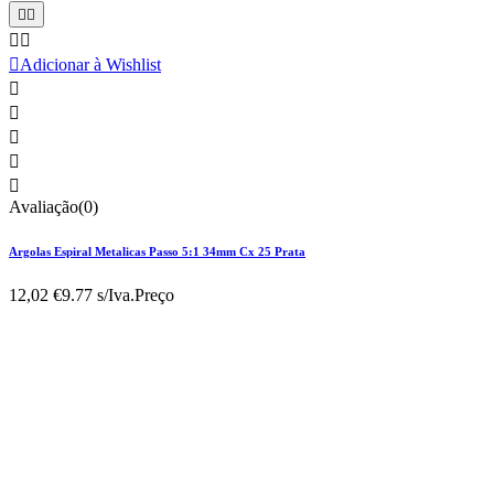





Adicionar à Wishlist





Avaliação(0)
Argolas Espiral Metalicas Passo 5:1 34mm Cx 25 Prata
12,02 €
9.77 s/Iva.
Preço