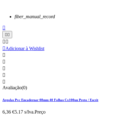
fiber_manual_record






Adicionar à Wishlist





Avaliação(0)
Argolas Pvc Encadernar 08mm 40 Folhas Cx100un Preto / Escrit
6,36 €
5.17 s/Iva.
Preço