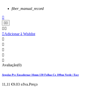
fiber_manual_record






Adicionar à Wishlist





Avaliação(0)
Argolas Pvc Encadernar 16mm 130 Folhas Cx 100un Verde / Escr
11,11 €
9.03 s/Iva.
Preço