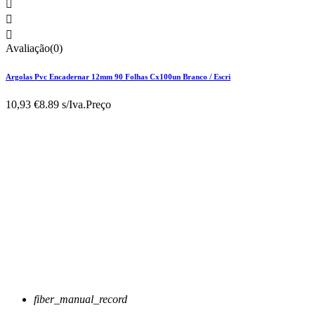



Avaliação(0)
Argolas Pvc Encadernar 12mm 90 Folhas Cx100un Branco / Escri
10,93 €
8.89 s/Iva.
Preço
fiber_manual_record