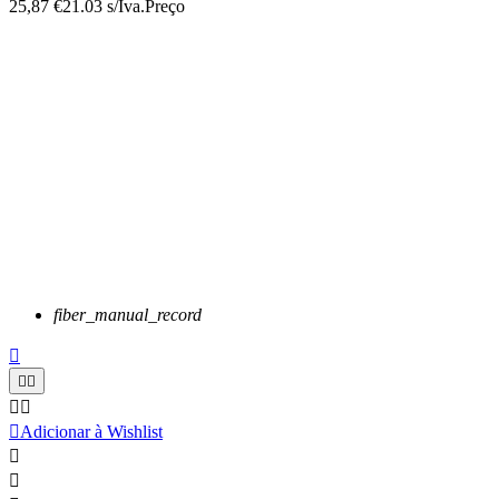
25,87 €
21.03 s/Iva.
Preço
fiber_manual_record






Adicionar à Wishlist

