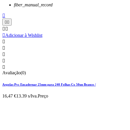
fiber_manual_record






Adicionar à Wishlist





Avaliação(0)
Argolas Pvc Encadernar 25mm para 240 Folhas Cx 50un Branco /
16,47 €
13.39 s/Iva.
Preço