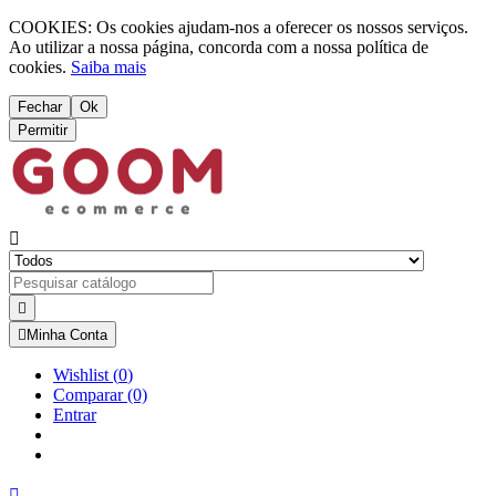
COOKIES: Os cookies ajudam-nos a oferecer os nossos serviços.
Ao utilizar a nossa página, concorda com a nossa política de
cookies.
Saiba mais
Fechar
Ok
Permitir



Minha Conta
Wishlist
(
0
)
Comparar
(0)
Entrar
