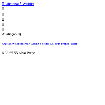

Adicionar à Wishlist





Avaliação(0)
Argolas Pvc Encadernar 10mm 60 Folhas Cx100un Branco / Escri
6,83 €
5.55 s/Iva.
Preço