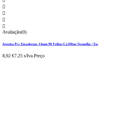





Avaliação(0)
Argolas Pvc Encadernar 14mm 90 Folhas Cx100un Vermelho / Esc
8,92 €
7.25 s/Iva.
Preço