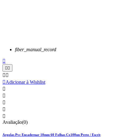
fiber_manual_record






Adicionar à Wishlist





Avaliação(0)
Argolas Pvc Encadernar 10mm 60 Folhas Cx100un Preto / Escrit