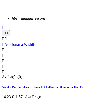
fiber_manual_record






Adicionar à Wishlist





Avaliação(0)
Argolas Pvc Encadernar 16mm 130 Folhas Cx100un Vermelho / Es
14,23 €
11.57 s/Iva.
Preço