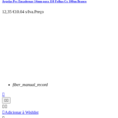
Argolas Pvc Encadernar 14mm para 110 Folhas Cx 100un Branco
12,35 €
10.04 s/Iva.
Preço
fiber_manual_record






Adicionar à Wishlist