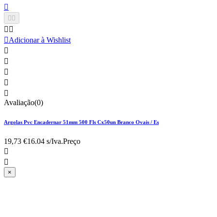






Adicionar à Wishlist





Avaliação(0)
Argolas Pvc Encadernar 51mm 500 Fls Cx50un Branco Ovais / Es
19,73 €
16.04 s/Iva.
Preço


×