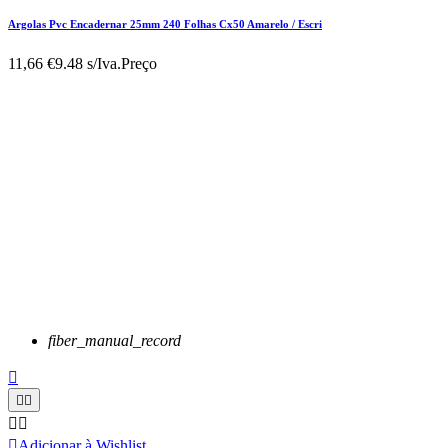
Argolas Pvc Encadernar 25mm 240 Folhas Cx50 Amarelo / Escri
11,66 €
9.48 s/Iva.
Preço
fiber_manual_record






Adicionar à Wishlist