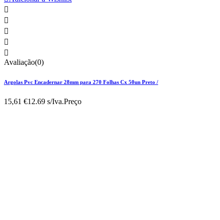





Avaliação(0)
Argolas Pvc Encadernar 28mm para 270 Folhas Cx 50un Preto /
15,61 €
12.69 s/Iva.
Preço