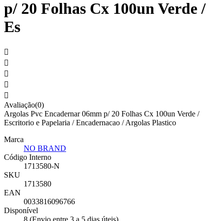
p/ 20 Folhas Cx 100un Verde /
Es





Avaliação(0)
Argolas Pvc Encadernar 06mm p/ 20 Folhas Cx 100un Verde /
Escritorio e Papelaria / Encadernacao / Argolas Plastico
Marca
NO BRAND
Código Interno
1713580-N
SKU
1713580
EAN
0033816096766
Disponível
8 (Envio entre 3 a 5 dias úteis)