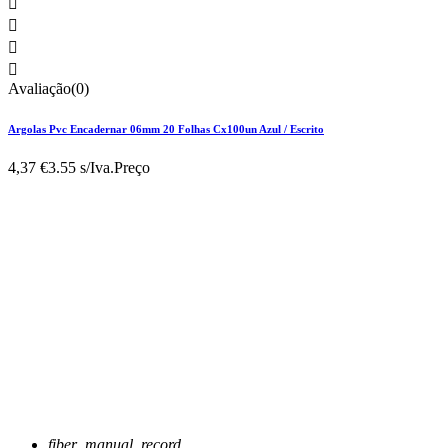




Avaliação(0)
Argolas Pvc Encadernar 06mm 20 Folhas Cx100un Azul / Escrito
4,37 €
3.55 s/Iva.
Preço
fiber_manual_record