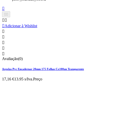






Adicionar à Wishlist





Avaliação(0)
Argolas Pvc Encadernar 20mm 175 Folhas Cx100un Transparente
17,16 €
13.95 s/Iva.
Preço