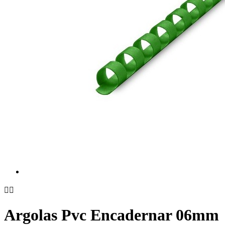


Argolas Pvc Encadernar 06mm