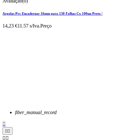
Avaliação(0)
Argolas Pvc Encadernar 16mm para 130 Folhas Cx 100un Preto /
14,23 €
11.57 s/Iva.
Preço
fiber_manual_record




