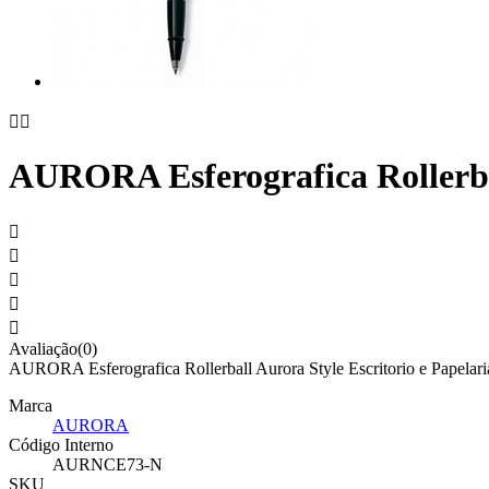


AURORA Esferografica Rollerbal





Avaliação(0)
AURORA Esferografica Rollerball Aurora Style Escritorio e Papelari
Marca
AURORA
Código Interno
AURNCE73-N
SKU