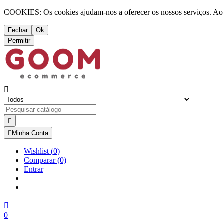
COOKIES: Os cookies ajudam-nos a oferecer os nossos serviços. Ao ut
Fechar
Ok
Permitir



Minha Conta
Wishlist
(
0
)
Comparar
(0)
Entrar

0