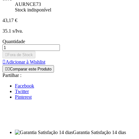
AURNCE73
Stock indisponível
43,17 €
35.1 s/Iva.
Quantidade

Fora de Stock

Adicionar à Wishlist


Comparar este Produto
Partilhar :
Facebook
Twitter
Pinterest
Garantia Satisfação 14 dias