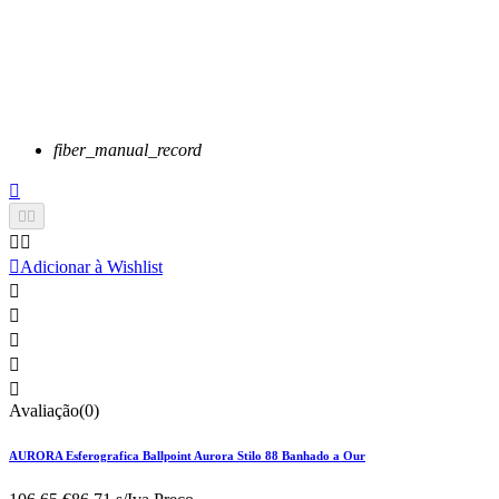
fiber_manual_record






Adicionar à Wishlist





Avaliação(0)
AURORA Esferografica Ballpoint Aurora Stilo 88 Banhado a Our