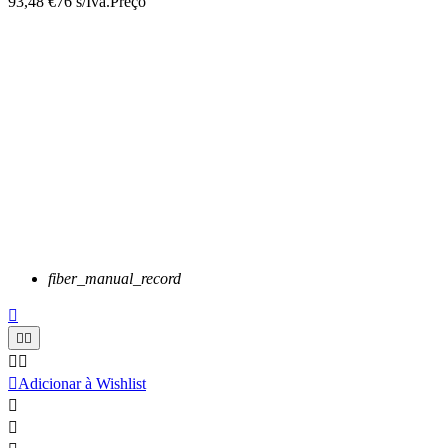
93,48 €
76 s/Iva.
Preço
fiber_manual_record






Adicionar à Wishlist

