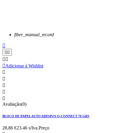
fiber_manual_record






Adicionar à Wishlist





Avaliação(0)
BLOCO DE PAPEL AUTO ADESIVO Q-CONNECT 70 GRS
28,86 €
23.46 s/Iva.
Preço