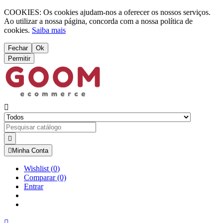
COOKIES: Os cookies ajudam-nos a oferecer os nossos serviços.
Ao utilizar a nossa página, concorda com a nossa política de
cookies.
Saiba mais
Fechar
Ok
Permitir



Minha Conta
Wishlist
(
0
)
Comparar
(0)
Entrar
