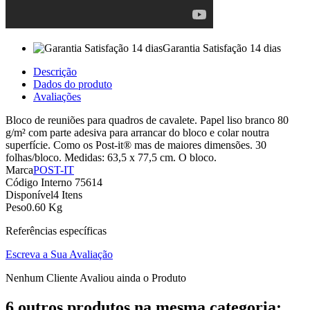
Garantia Satisfação 14 dias
Descrição
Dados do produto
Avaliações
Bloco de reuniões para quadros de cavalete. Papel liso branco 80
g/m² com parte adesiva para arrancar do bloco e colar noutra
superfície. Como os Post-it® mas de maiores dimensões. 30
folhas/bloco. Medidas: 63,5 x 77,5 cm. O bloco.
Marca
POST-IT
Código Interno
75614
Disponível
4 Itens
Peso
0.60 Kg
Referências específicas
Escreva a Sua Avaliação
Nenhum Cliente Avaliou ainda o Produto
6 outros produtos na mesma categoria: