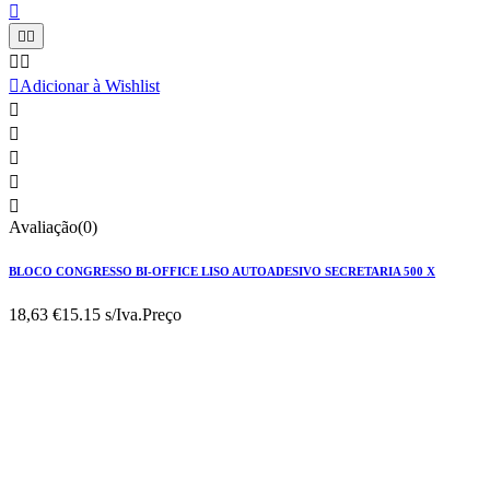






Adicionar à Wishlist





Avaliação(0)
BLOCO CONGRESSO BI-OFFICE LISO AUTOADESIVO SECRETARIA 500 X
18,63 €
15.15 s/Iva.
Preço