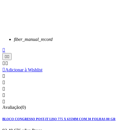
fiber_manual_record






Adicionar à Wishlist





Avaliação(0)
BLOCO CONGRESSO POST-IT LISO 775 X 635MM COM 30 FOLHAS 80 GR