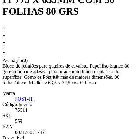
FOLHAS 80 GRS





Avaliação(0)
Bloco de reuniões para quadros de cavalete. Papel liso branco 80
g/m² com parte adesiva para arrancar do bloco e colar noutra
superfície. Como os Post-it® mas de maiores dimensões. 30
folhas/bloco. Medidas: 63,5 x 77,5 cm. O bloco.
Marca
POST-IT
Código Interno
75614
SKU
559
EAN
0021200717321
Disponível