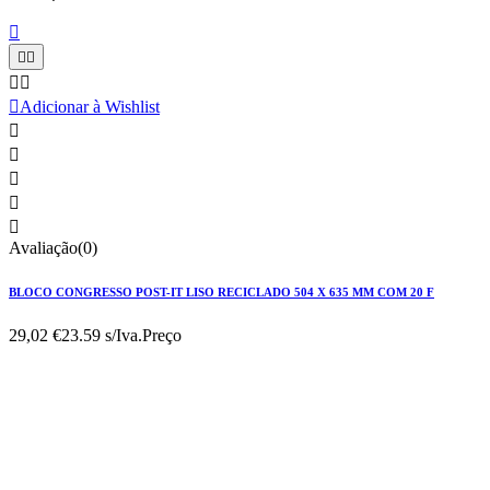






Adicionar à Wishlist





Avaliação(0)
BLOCO CONGRESSO POST-IT LISO RECICLADO 504 X 635 MM COM 20 F
29,02 €
23.59 s/Iva.
Preço