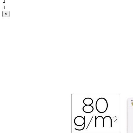


×