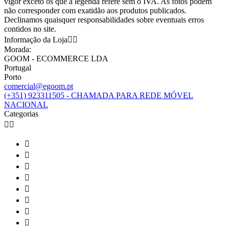
vigor exceto os que a legenda refere sem o IVA. As fotos podem
não corresponder com exatidão aos produtos publicados.
Declinamos quaisquer responsabilidades sobre eventuais erros
contidos no site.
Informação da Loja


Morada:
GOOM - ECOMMERCE LDA
Portugal
Porto
comercial@egoom.pt
(+351) 923311505 - CHAMADA PARA REDE MÓVEL
NACIONAL
Categorias









