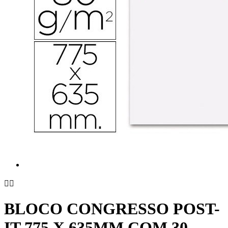


BLOCO CONGRESSO POST-
IT 775 X 635MM COM 30