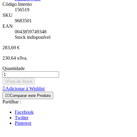
Código Interno
156519
SKU
9683501
EAN
0043859749348
Stock indisponível
283,69 €
230.64 s/Iva.
Quantidade

Fora de Stock

Adicionar à Wishlist


Comparar este Produto
Partilhar :
Facebook
Twitter
Pinterest