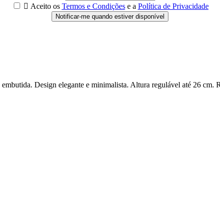

Aceito os
Termos e Condições
e a
Política de Privacidade
Notificar-me quando estiver disponível
embutida. Design elegante e minimalista. Altura regulável até 26 cm. R