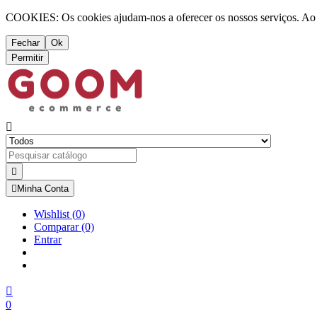
COOKIES: Os cookies ajudam-nos a oferecer os nossos serviços. Ao ut
Fechar
Ok
Permitir



Minha Conta
Wishlist
(
0
)
Comparar
(0)
Entrar

0