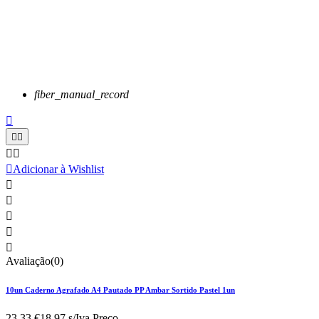
fiber_manual_record






Adicionar à Wishlist





Avaliação(0)
10un Caderno Agrafado A4 Pautado PP Ambar Sortido Pastel 1un
23,33 €
18.97 s/Iva.
Preço