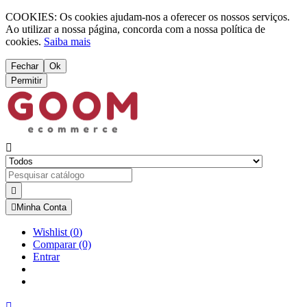
COOKIES: Os cookies ajudam-nos a oferecer os nossos serviços.
Ao utilizar a nossa página, concorda com a nossa política de
cookies.
Saiba mais
Fechar
Ok
Permitir



Minha Conta
Wishlist
(
0
)
Comparar
(0)
Entrar
