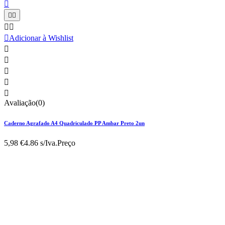






Adicionar à Wishlist





Avaliação(0)
Caderno Agrafado A4 Quadriculado PP Ambar Preto 2un
5,98 €
4.86 s/Iva.
Preço