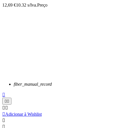
12,69 €
10.32 s/Iva.
Preço
fiber_manual_record






Adicionar à Wishlist

