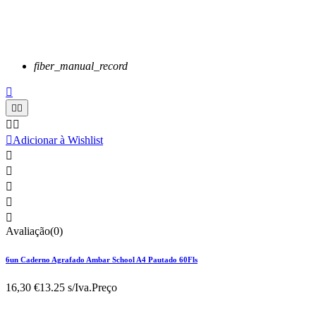
fiber_manual_record






Adicionar à Wishlist





Avaliação(0)
6un Caderno Agrafado Ambar School A4 Pautado 60Fls
16,30 €
13.25 s/Iva.
Preço