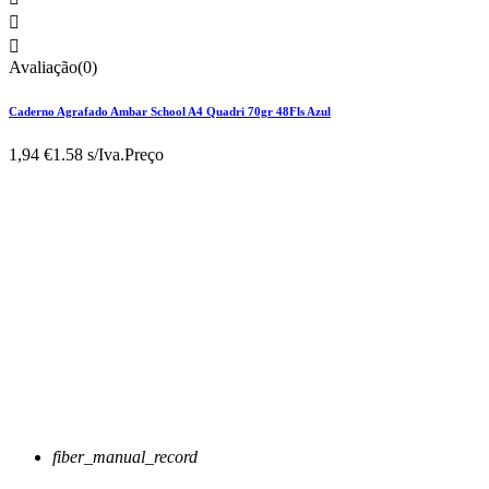


Avaliação(0)
Caderno Agrafado Ambar School A4 Quadri 70gr 48Fls Azul
1,94 €
1.58 s/Iva.
Preço
fiber_manual_record