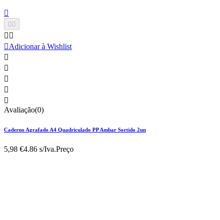






Adicionar à Wishlist





Avaliação(0)
Caderno Agrafado A4 Quadriculado PP Ambar Sortido 2un
5,98 €
4.86 s/Iva.
Preço