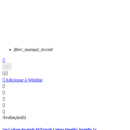
fiber_manual_record






Adicionar à Wishlist





Avaliação(0)
2un Caderno Agrafado A4 Pautado Colours Openflex Vermelho 1u