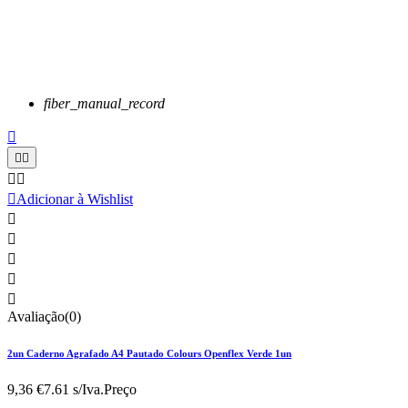
fiber_manual_record






Adicionar à Wishlist





Avaliação(0)
2un Caderno Agrafado A4 Pautado Colours Openflex Verde 1un
9,36 €
7.61 s/Iva.
Preço