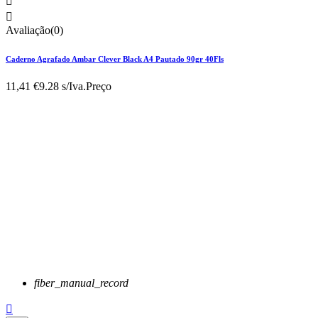


Avaliação(0)
Caderno Agrafado Ambar Clever Black A4 Pautado 90gr 40Fls
11,41 €
9.28 s/Iva.
Preço
fiber_manual_record
