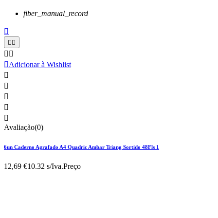
fiber_manual_record






Adicionar à Wishlist





Avaliação(0)
6un Caderno Agrafado A4 Quadric Ambar Triang Sortido 48Fls 1
12,69 €
10.32 s/Iva.
Preço