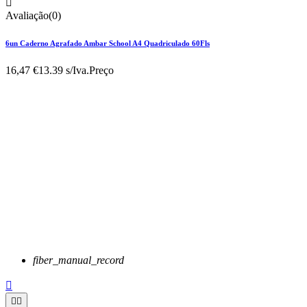

Avaliação(0)
6un Caderno Agrafado Ambar School A4 Quadriculado 60Fls
16,47 €
13.39 s/Iva.
Preço
fiber_manual_record


