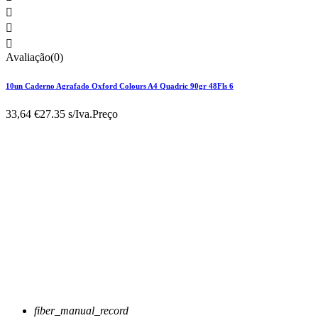



Avaliação(0)
10un Caderno Agrafado Oxford Colours A4 Quadric 90gr 48Fls 6
33,64 €
27.35 s/Iva.
Preço
fiber_manual_record