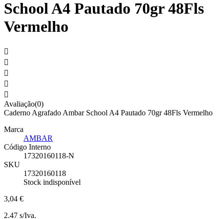
School A4 Pautado 70gr 48Fls
Vermelho





Avaliação(0)
Caderno Agrafado Ambar School A4 Pautado 70gr 48Fls Vermelho
Marca
AMBAR
Código Interno
17320160118-N
SKU
17320160118
Stock indisponível
3,04 €
2.47 s/Iva.