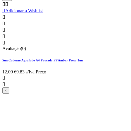



Adicionar à Wishlist





Avaliação(0)
5un Caderno Agrafado A4 Pautado PP Ambar Preto 1un
12,09 €
9.83 s/Iva.
Preço


×