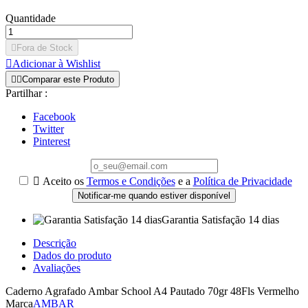
Quantidade

Fora de Stock

Adicionar à Wishlist


Comparar este Produto
Partilhar :
Facebook
Twitter
Pinterest

Aceito os
Termos e Condições
e a
Política de Privacidade
Notificar-me quando estiver disponível
Garantia Satisfação 14 dias
Descrição
Dados do produto
Avaliações
Caderno Agrafado Ambar School A4 Pautado 70gr 48Fls Vermelho
Marca
AMBAR