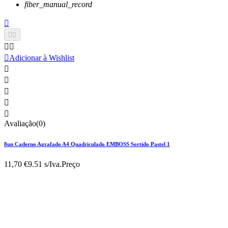
fiber_manual_record






Adicionar à Wishlist





Avaliação(0)
8un Caderno Agrafado A4 Quadriculado EMBOSS Sortido Pastel 1
11,70 €
9.51 s/Iva.
Preço