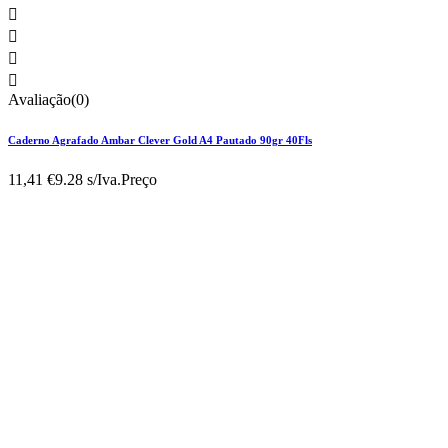




Avaliação(0)
Caderno Agrafado Ambar Clever Gold A4 Pautado 90gr 40Fls
11,41 €
9.28 s/Iva.
Preço