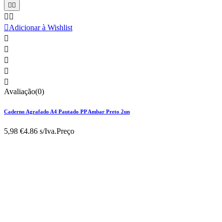





Adicionar à Wishlist





Avaliação(0)
Caderno Agrafado A4 Pautado PP Ambar Preto 2un
5,98 €
4.86 s/Iva.
Preço