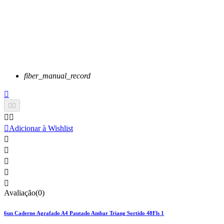
fiber_manual_record






Adicionar à Wishlist





Avaliação(0)
6un Caderno Agrafado A4 Pautado Ambar Triang Sortido 48Fls 1