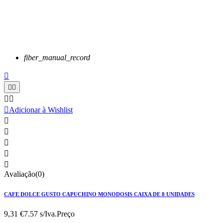
fiber_manual_record






Adicionar à Wishlist





Avaliação(0)
CAFE DOLCE GUSTO CAPUCHINO MONODOSIS CAIXA DE 8 UNIDADES
9,31 €
7.57 s/Iva.
Preço