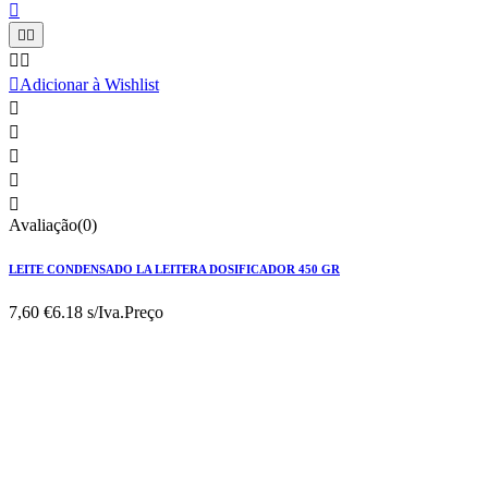






Adicionar à Wishlist





Avaliação(0)
LEITE CONDENSADO LA LEITERA DOSIFICADOR 450 GR
7,60 €
6.18 s/Iva.
Preço