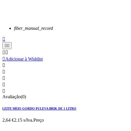
fiber_manual_record






Adicionar à Wishlist





Avaliação(0)
LEITE MEIO GORDO PULEVA BRIK DE 1 LITRO
2,64 €
2.15 s/Iva.
Preço