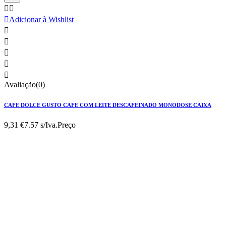



Adicionar à Wishlist





Avaliação(0)
CAFE DOLCE GUSTO CAFE COM LEITE DESCAFEINADO MONODOSE CAIXA
9,31 €
7.57 s/Iva.
Preço