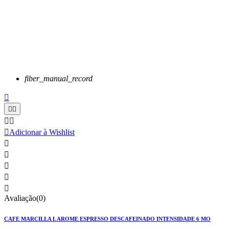
fiber_manual_record






Adicionar à Wishlist





Avaliação(0)
CAFE MARCILLA L AROME ESPRESSO DESCAFEINADO INTENSIDADE 6 MO