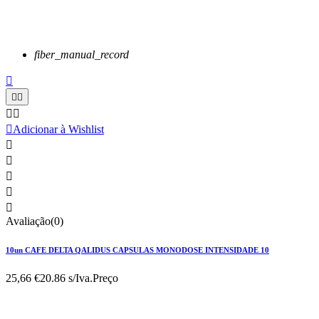
fiber_manual_record






Adicionar à Wishlist





Avaliação(0)
10un CAFE DELTA QALIDUS CAPSULAS MONODOSE INTENSIDADE 10
25,66 €
20.86 s/Iva.
Preço