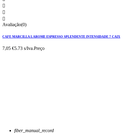



Avaliação(0)
CAFE MARCILLA L AROME ESPRESSO SPLENDENTE INTENSIDADE 7 CAIX
7,05 €
5.73 s/Iva.
Preço
fiber_manual_record