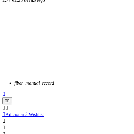
2,77 €
2.25 s/Iva.
Preço
fiber_manual_record






Adicionar à Wishlist

