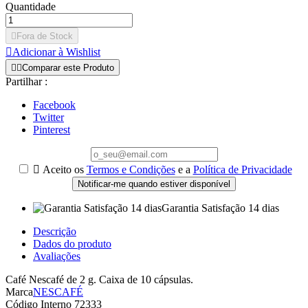
Quantidade

Fora de Stock

Adicionar à Wishlist


Comparar este Produto
Partilhar :
Facebook
Twitter
Pinterest

Aceito os
Termos e Condições
e a
Política de Privacidade
Notificar-me quando estiver disponível
Garantia Satisfação 14 dias
Descrição
Dados do produto
Avaliações
Café Nescafé de 2 g. Caixa de 10 cápsulas.
Marca
NESCAFÉ
Código Interno
72333