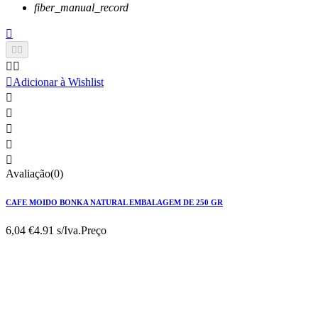
fiber_manual_record






Adicionar à Wishlist





Avaliação(0)
CAFE MOIDO BONKA NATURAL EMBALAGEM DE 250 GR
6,04 €
4.91 s/Iva.
Preço