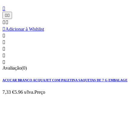






Adicionar à Wishlist





Avaliação(0)
AÇUCAR BRANCO ACQUAJET COM PALETINA SAQUETAS DE 7 G EMBALAGE
7,33 €
5.96 s/Iva.
Preço