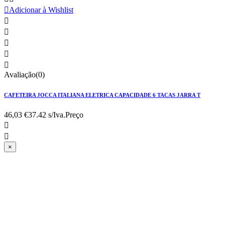

Adicionar à Wishlist





Avaliação(0)
CAFETEIRA JOCCA ITALIANA ELETRICA CAPACIDADE 6 TACAS JARRA T
46,03 €
37.42 s/Iva.
Preço


×