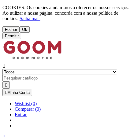
COOKIES: Os cookies ajudam-nos a oferecer os nossos serviços.
Ao utilizar a nossa página, concorda com a nossa política de
cookies.
Saiba mais
Fechar
Ok
Permitir



Minha Conta
Wishlist
(
0
)
Comparar
(0)
Entrar
