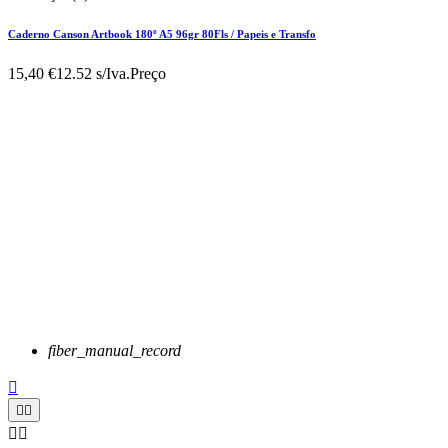
Caderno Canson Artbook 180º A5 96gr 80Fls / Papeis e Transfo
15,40 €
12.52 s/Iva.
Preço
fiber_manual_record




