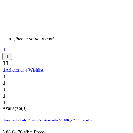
fiber_manual_record






Adicionar à Wishlist





Avaliação(0)
Bloco Espiralado Canson XL Aquarelle A5 300gr 20F / Escolar
5,88 €
4.78 s/Iva.
Preço