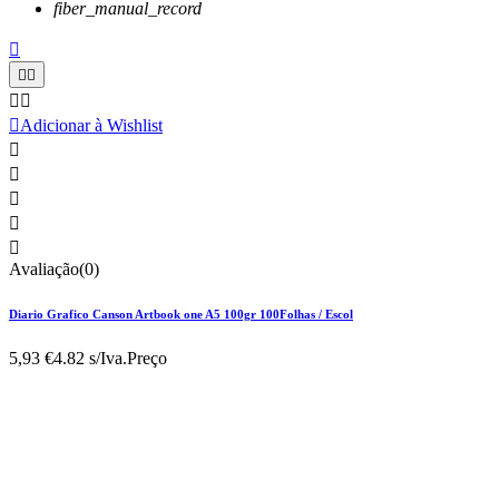
fiber_manual_record






Adicionar à Wishlist





Avaliação(0)
Diario Grafico Canson Artbook one A5 100gr 100Folhas / Escol
5,93 €
4.82 s/Iva.
Preço