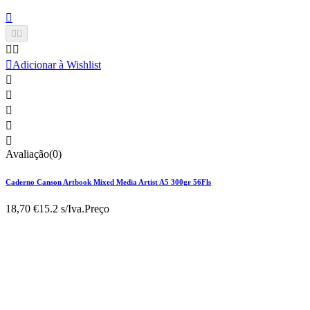






Adicionar à Wishlist





Avaliação(0)
Caderno Canson Artbook Mixed Media Artist A5 300gr 56Fls
18,70 €
15.2 s/Iva.
Preço