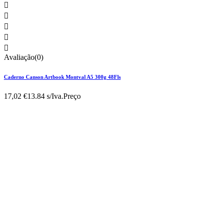





Avaliação(0)
Caderno Canson Artbook Montval A5 300g 48Fls
17,02 €
13.84 s/Iva.
Preço