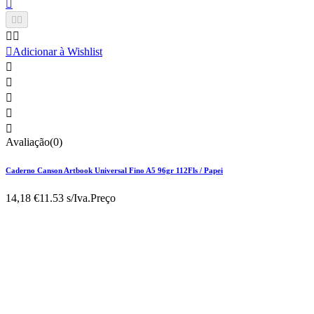






Adicionar à Wishlist





Avaliação(0)
Caderno Canson Artbook Universal Fino A5 96gr 112Fls / Papei
14,18 €
11.53 s/Iva.
Preço