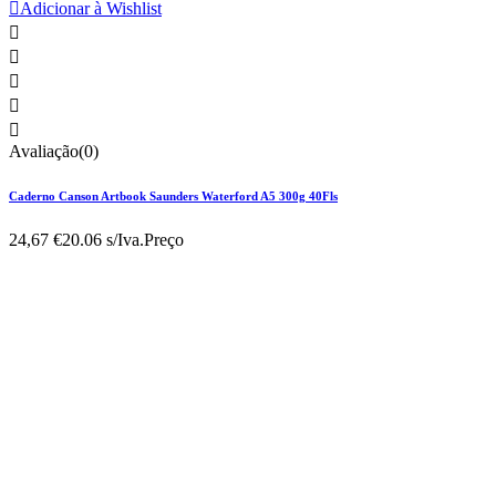

Adicionar à Wishlist





Avaliação(0)
Caderno Canson Artbook Saunders Waterford A5 300g 40Fls
24,67 €
20.06 s/Iva.
Preço