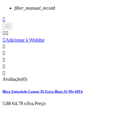
fiber_manual_record






Adicionar à Wishlist





Avaliação(0)
Bloco Espiralado Canson XL Extra Blanc A5 90g 60Fls
5,88 €
4.78 s/Iva.
Preço