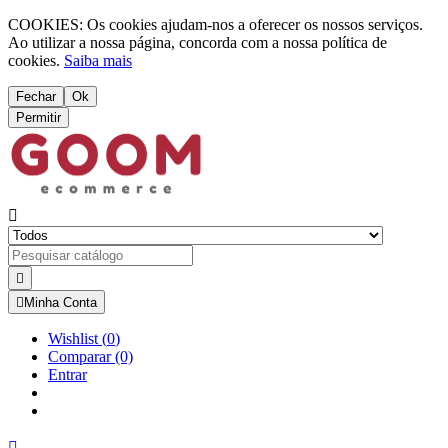
COOKIES: Os cookies ajudam-nos a oferecer os nossos serviços.
Ao utilizar a nossa página, concorda com a nossa política de
cookies.
Saiba mais
Fechar
Ok
Permitir



Minha Conta
Wishlist
(
0
)
Comparar
(0)
Entrar
