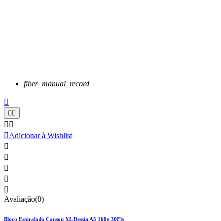
fiber_manual_record






Adicionar à Wishlist





Avaliação(0)
Bloco Espiralado Canson XL Dessin A5 160g 30Fls