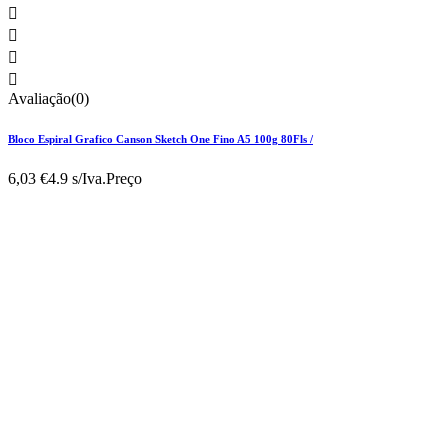




Avaliação(0)
Bloco Espiral Grafico Canson Sketch One Fino A5 100g 80Fls /
6,03 €
4.9 s/Iva.
Preço