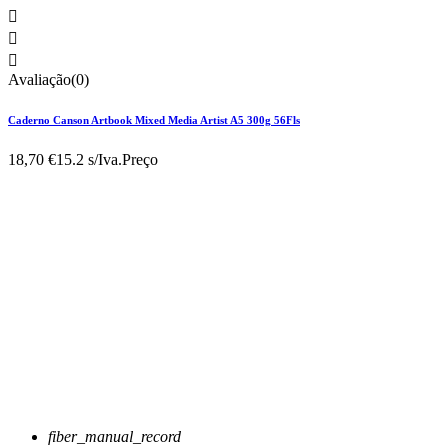



Avaliação(0)
Caderno Canson Artbook Mixed Media Artist A5 300g 56Fls
18,70 €
15.2 s/Iva.
Preço
fiber_manual_record