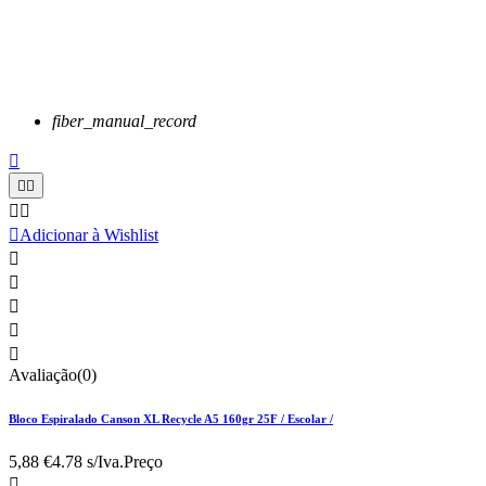
fiber_manual_record






Adicionar à Wishlist





Avaliação(0)
Bloco Espiralado Canson XL Recycle A5 160gr 25F / Escolar /
5,88 €
4.78 s/Iva.
Preço
