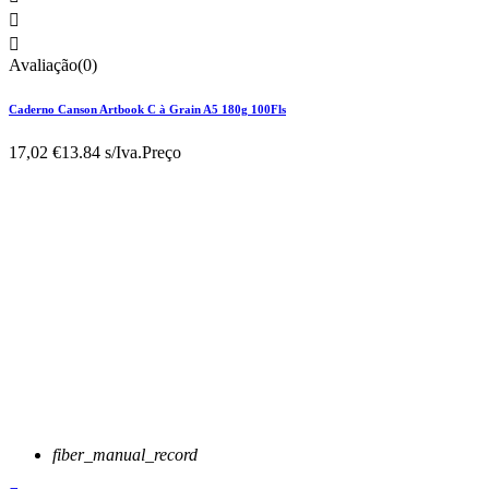


Avaliação(0)
Caderno Canson Artbook C à Grain A5 180g 100Fls
17,02 €
13.84 s/Iva.
Preço
fiber_manual_record