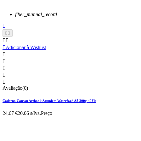
fiber_manual_record






Adicionar à Wishlist





Avaliação(0)
Caderno Canson Artbook Saunders Waterford A5 300g 40Fls
24,67 €
20.06 s/Iva.
Preço