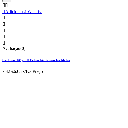



Adicionar à Wishlist





Avaliação(0)
Cartolina 185gr 50 Folhas A4 Canson Iris Malva
7,42 €
6.03 s/Iva.
Preço