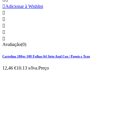

Adicionar à Wishlist





Avaliação(0)
Cartolina 180gr 100 Folhas A4 Sirio Azul Ceu / Papeis e Tran
12,46 €
10.13 s/Iva.
Preço