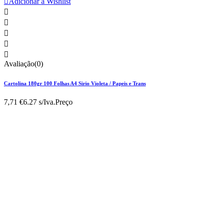

Adicionar à Wishlist





Avaliação(0)
Cartolina 180gr 100 Folhas A4 Sirio Violeta / Papeis e Trans
7,71 €
6.27 s/Iva.
Preço