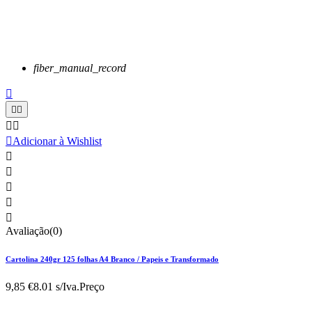
fiber_manual_record






Adicionar à Wishlist





Avaliação(0)
Cartolina 240gr 125 folhas A4 Branco / Papeis e Transformado
9,85 €
8.01 s/Iva.
Preço