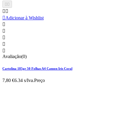





Adicionar à Wishlist





Avaliação(0)
Cartolina 185gr 50 Folhas A4 Canson Iris Coral
7,80 €
6.34 s/Iva.
Preço