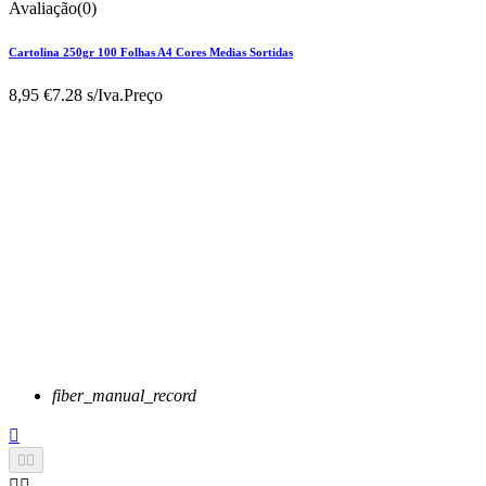
Avaliação(0)
Cartolina 250gr 100 Folhas A4 Cores Medias Sortidas
8,95 €
7.28 s/Iva.
Preço
fiber_manual_record




