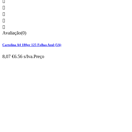





Avaliação(0)
Cartolina A4 180gr 125 Folhas Azul (5A)
8,07 €
6.56 s/Iva.
Preço