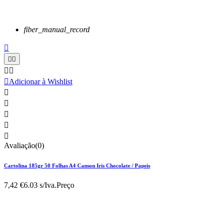
fiber_manual_record






Adicionar à Wishlist





Avaliação(0)
Cartolina 185gr 50 Folhas A4 Canson Iris Chocolate / Papeis
7,42 €
6.03 s/Iva.
Preço