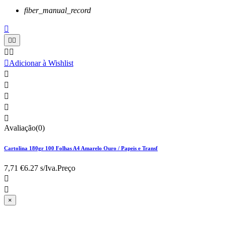
fiber_manual_record






Adicionar à Wishlist





Avaliação(0)
Cartolina 180gr 100 Folhas A4 Amarelo Ouro / Papeis e Transf
7,71 €
6.27 s/Iva.
Preço


×