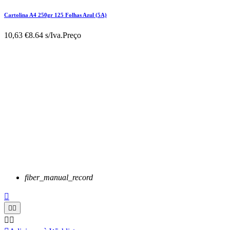
Cartolina A4 250gr 125 Folhas Azul (5A)
10,63 €
8.64 s/Iva.
Preço
fiber_manual_record




