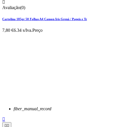

Avaliação(0)
Cartolina 185gr 50 Folhas A4 Canson Iris Grená / Papeis e Tr
7,80 €
6.34 s/Iva.
Preço
fiber_manual_record


