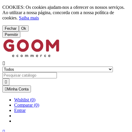
COOKIES: Os cookies ajudam-nos a oferecer os nossos serviços.
Ao utilizar a nossa página, concorda com a nossa política de
cookies.
Saiba mais
Fechar
Ok
Permitir



Minha Conta
Wishlist
(
0
)
Comparar
(0)
Entrar
