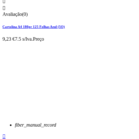


Avaliação(0)
Cartolina A4 180gr 125 Folhas Azul (5O)
9,23 €
7.5 s/Iva.
Preço
fiber_manual_record
