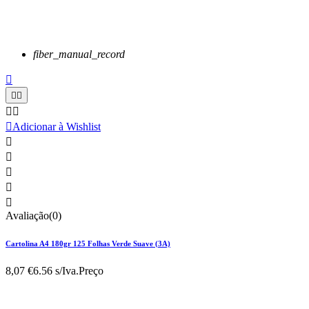
fiber_manual_record






Adicionar à Wishlist





Avaliação(0)
Cartolina A4 180gr 125 Folhas Verde Suave (3A)
8,07 €
6.56 s/Iva.
Preço