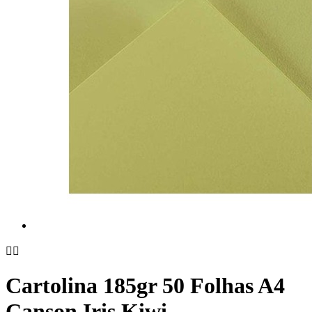


Cartolina 185gr 50 Folhas A4
Canson Iris Kiwi