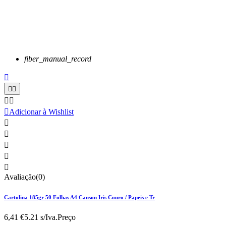
fiber_manual_record






Adicionar à Wishlist





Avaliação(0)
Cartolina 185gr 50 Folhas A4 Canson Iris Couro / Papeis e Tr
6,41 €
5.21 s/Iva.
Preço