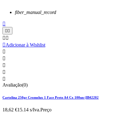
fiber_manual_record






Adicionar à Wishlist





Avaliação(0)
Cartolina 250gr Cromolux 1 Face Preto A4 Cx 100un (IB42202
18,62 €
15.14 s/Iva.
Preço