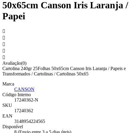
50x65cm Canson Iris Laranja /
Papei





Avaliação(0)
Cartolina 240gr 25Folhas 50x65cm Canson Iris Laranja / Papeis e
Transformados / Cartolinas / Cartolinas 50x65
Marca
CANSON
Código Interno
17240362-N
SKU
17240362
EAN
3148954224565
Disponível
8 (Envio entre 3 a 5 dias úteis)