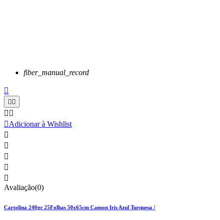
fiber_manual_record






Adicionar à Wishlist





Avaliação(0)
Cartolina 240gr 25Folhas 50x65cm Canson Iris Azul Turquesa /