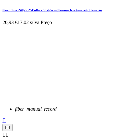
Cartolina 240gr 25Folhas 50x65cm Canson Iris Amarelo Canario
20,93 €
17.02 s/Iva.
Preço
fiber_manual_record




