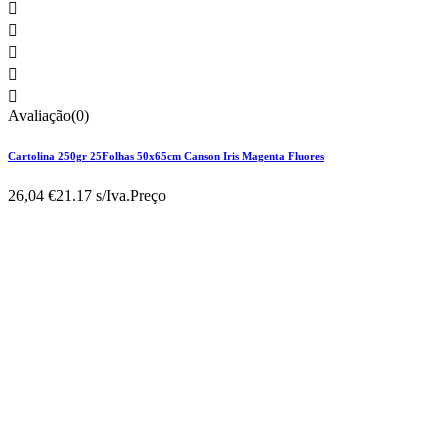





Avaliação(0)
Cartolina 250gr 25Folhas 50x65cm Canson Iris Magenta Fluores
26,04 €
21.17 s/Iva.
Preço