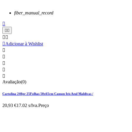
fiber_manual_record






Adicionar à Wishlist





Avaliação(0)
Cartolina 240gr 25Folhas 50x65cm Canson Iris Azul Maldivas /
20,93 €
17.02 s/Iva.
Preço