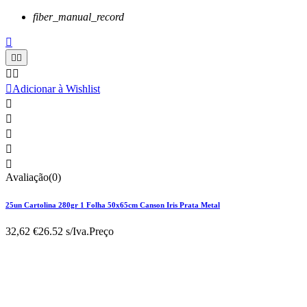
fiber_manual_record






Adicionar à Wishlist





Avaliação(0)
25un Cartolina 280gr 1 Folha 50x65cm Canson Iris Prata Metal
32,62 €
26.52 s/Iva.
Preço