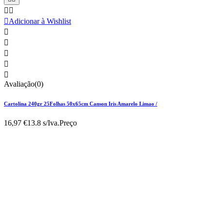



Adicionar à Wishlist





Avaliação(0)
Cartolina 240gr 25Folhas 50x65cm Canson Iris Amarelo Limao /
16,97 €
13.8 s/Iva.
Preço