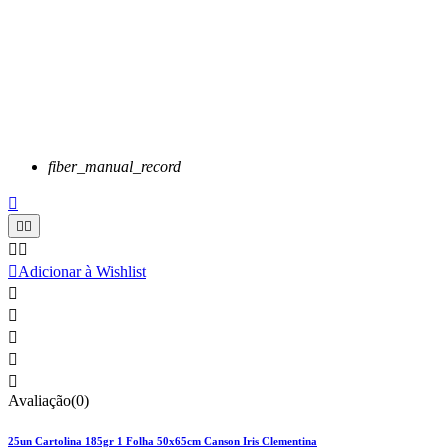
fiber_manual_record






Adicionar à Wishlist





Avaliação(0)
25un Cartolina 185gr 1 Folha 50x65cm Canson Iris Clementina