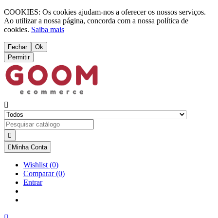
COOKIES: Os cookies ajudam-nos a oferecer os nossos serviços.
Ao utilizar a nossa página, concorda com a nossa política de
cookies.
Saiba mais
Fechar
Ok
Permitir



Minha Conta
Wishlist
(
0
)
Comparar
(0)
Entrar
