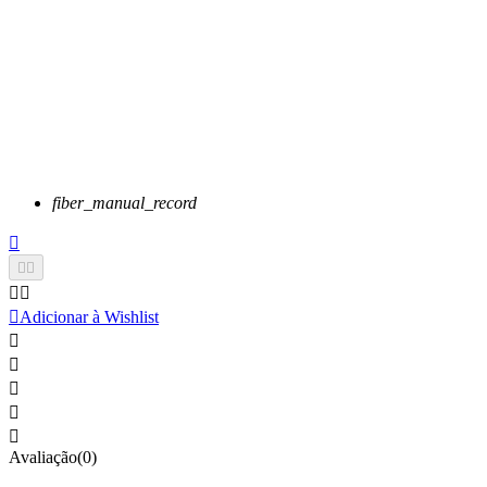
fiber_manual_record






Adicionar à Wishlist





Avaliação(0)