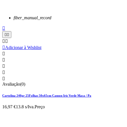
fiber_manual_record






Adicionar à Wishlist





Avaliação(0)
Cartolina 240gr 25Folhas 50x65cm Canson Iris Verde Maca / Pa
16,97 €
13.8 s/Iva.
Preço