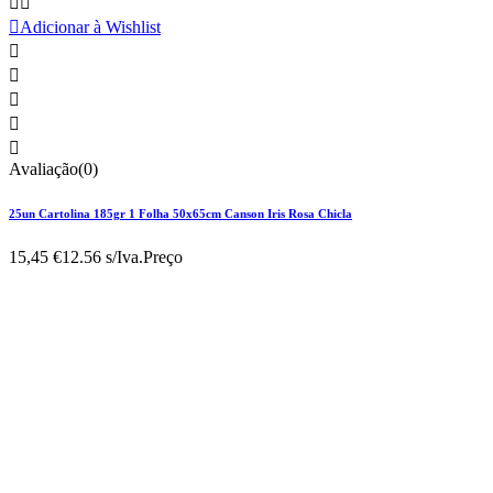



Adicionar à Wishlist





Avaliação(0)
25un Cartolina 185gr 1 Folha 50x65cm Canson Iris Rosa Chicla
15,45 €
12.56 s/Iva.
Preço