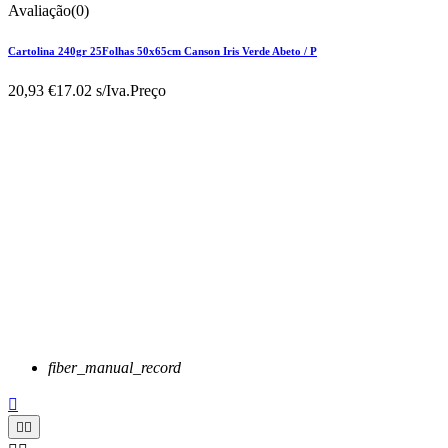
Avaliação(0)
Cartolina 240gr 25Folhas 50x65cm Canson Iris Verde Abeto / P
20,93 €
17.02 s/Iva.
Preço
fiber_manual_record


