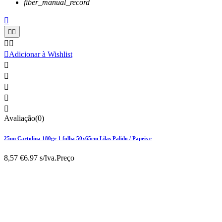
fiber_manual_record






Adicionar à Wishlist





Avaliação(0)
25un Cartolina 180gr 1 folha 50x65cm Lilas Palido / Papeis e
8,57 €
6.97 s/Iva.
Preço