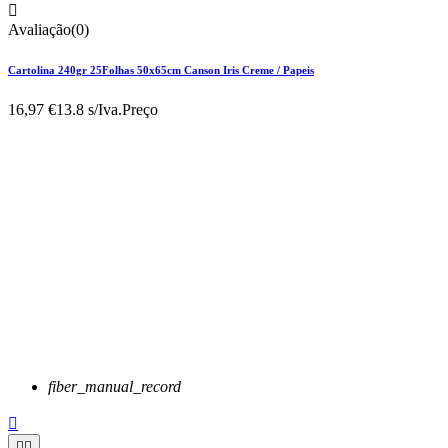

Avaliação(0)
Cartolina 240gr 25Folhas 50x65cm Canson Iris Creme / Papeis
16,97 €
13.8 s/Iva.
Preço
fiber_manual_record


