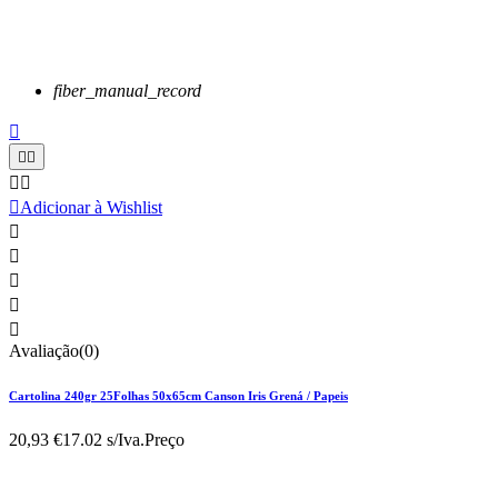
fiber_manual_record






Adicionar à Wishlist





Avaliação(0)
Cartolina 240gr 25Folhas 50x65cm Canson Iris Grená / Papeis
20,93 €
17.02 s/Iva.
Preço