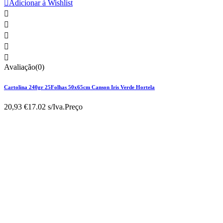

Adicionar à Wishlist





Avaliação(0)
Cartolina 240gr 25Folhas 50x65cm Canson Iris Verde Hortela
20,93 €
17.02 s/Iva.
Preço