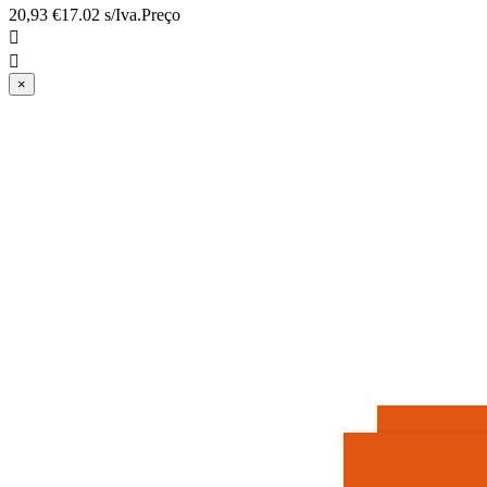
20,93 €
17.02 s/Iva.
Preço


×