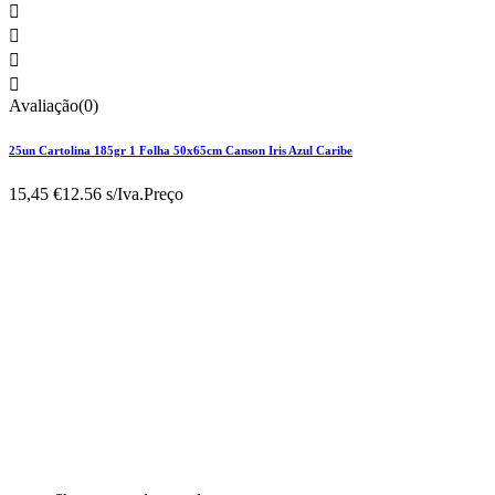




Avaliação(0)
25un Cartolina 185gr 1 Folha 50x65cm Canson Iris Azul Caribe
15,45 €
12.56 s/Iva.
Preço