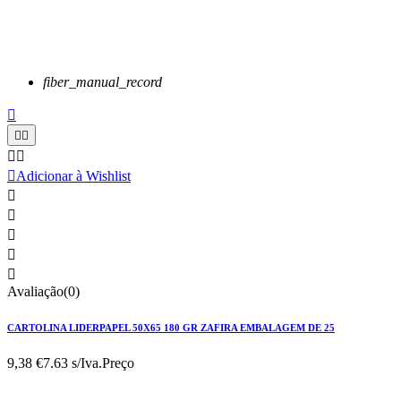
fiber_manual_record






Adicionar à Wishlist





Avaliação(0)
CARTOLINA LIDERPAPEL 50X65 180 GR ZAFIRA EMBALAGEM DE 25
9,38 €
7.63 s/Iva.
Preço