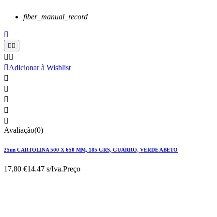
fiber_manual_record






Adicionar à Wishlist





Avaliação(0)
25un CARTOLINA 500 X 650 MM, 185 GRS, GUARRO, VERDE ABETO
17,80 €
14.47 s/Iva.
Preço