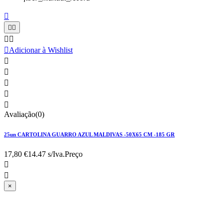






Adicionar à Wishlist





Avaliação(0)
25un CARTOLINA GUARRO AZUL MALDIVAS -50X65 CM -185 GR
17,80 €
14.47 s/Iva.
Preço


×