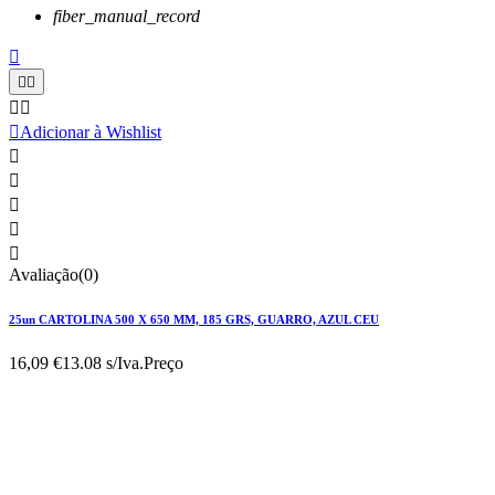
fiber_manual_record






Adicionar à Wishlist





Avaliação(0)
25un CARTOLINA 500 X 650 MM, 185 GRS, GUARRO, AZUL CEU
16,09 €
13.08 s/Iva.
Preço