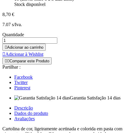
Stock disponível
8,70 €
7.07 s/Iva.
Quantidade

Adicionar ao carrinho

Adicionar à Wishlist


Comparar este Produto
Partilhar :
Facebook
Twitter
Pinterest
Garantia Satisfação 14 dias
Descrição
Dados do produto
Avaliações
Cartolina de cor, ligeiramente acetinada e colorida em pasta com