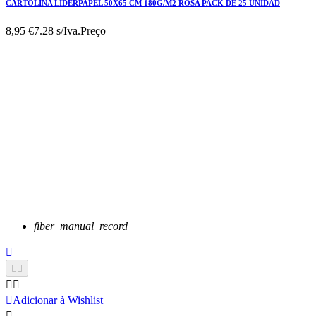
CARTOLINA LIDERPAPEL 50X65 CM 180G/M2 ROSA PACK DE 25 UNIDAD
8,95 €
7.28 s/Iva.
Preço
fiber_manual_record






Adicionar à Wishlist
