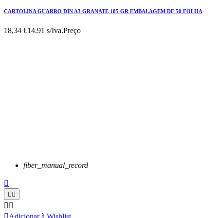
CARTOLINA GUARRO DIN A3 GRANATE 185 GR EMBALAGEM DE 50 FOLHA
18,34 €
14.91 s/Iva.
Preço
fiber_manual_record






Adicionar à Wishlist