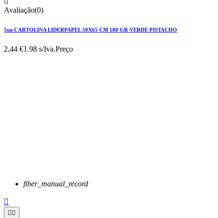

Avaliação(0)
5un CARTOLINA LIDERPAPEL 50X65 CM 180 GR VERDE PISTACHO
2,44 €
1.98 s/Iva.
Preço
fiber_manual_record


