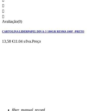




Avaliação(0)
CARTOLINA LIDERPAPEL DIN A-3 180GR RESMA 100F -PRETO
13,58 €
11.04 s/Iva.
Preço
fiber_manual_record