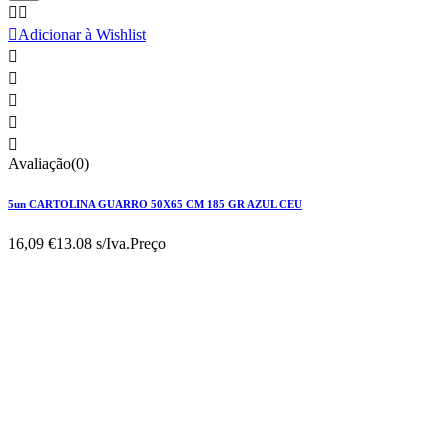



Adicionar à Wishlist





Avaliação(0)
5un CARTOLINA GUARRO 50X65 CM 185 GR AZUL CEU
16,09 €
13.08 s/Iva.
Preço