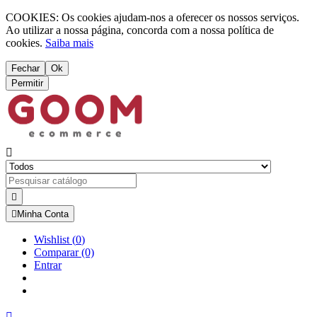
COOKIES: Os cookies ajudam-nos a oferecer os nossos serviços.
Ao utilizar a nossa página, concorda com a nossa política de
cookies.
Saiba mais
Fechar
Ok
Permitir



Minha Conta
Wishlist
(
0
)
Comparar
(0)
Entrar
