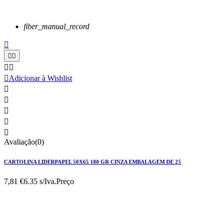
fiber_manual_record






Adicionar à Wishlist





Avaliação(0)
CARTOLINA LIDERPAPEL 50X65 180 GR CINZA EMBALAGEM DE 25
7,81 €
6.35 s/Iva.
Preço