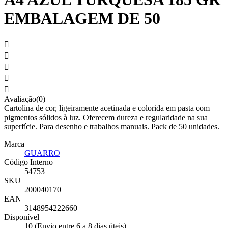
EMBALAGEM DE 50





Avaliação(0)
Cartolina de cor, ligeiramente acetinada e colorida em pasta com
pigmentos sólidos à luz. Oferecem dureza e regularidade na sua
superfície. Para desenho e trabalhos manuais. Pack de 50 unidades.
Marca
GUARRO
Código Interno
54753
SKU
200040170
EAN
3148954222660
Disponível
10 (Envio entre 6 a 8 dias úteis)