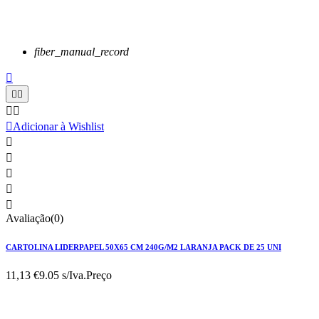
fiber_manual_record






Adicionar à Wishlist





Avaliação(0)
CARTOLINA LIDERPAPEL 50X65 CM 240G/M2 LARANJA PACK DE 25 UNI
11,13 €
9.05 s/Iva.
Preço