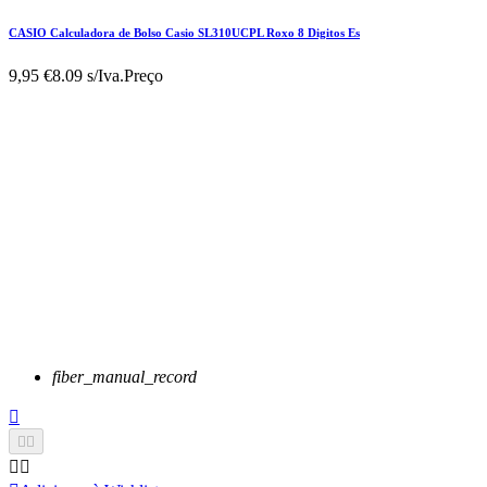
CASIO Calculadora de Bolso Casio SL310UCPL Roxo 8 Digitos Es
9,95 €
8.09 s/Iva.
Preço
fiber_manual_record




