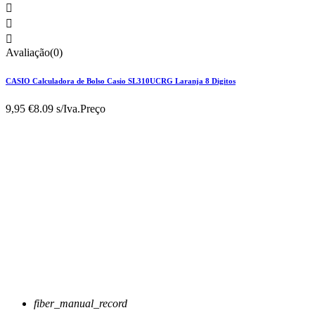



Avaliação(0)
CASIO Calculadora de Bolso Casio SL310UCRG Laranja 8 Digitos
9,95 €
8.09 s/Iva.
Preço
fiber_manual_record