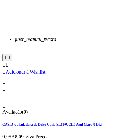
fiber_manual_record






Adicionar à Wishlist





Avaliação(0)
CASIO Calculadora de Bolso Casio SL310UCLB Azul Claro 8 Digi
9,95 €
8.09 s/Iva.
Preço