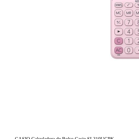
CASIO Calculadora de Bolso Casio SL310UCPK