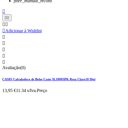
fiber_manual_record






Adicionar à Wishlist





Avaliação(0)
CASIO Calculadora de Bolso Casio SL1000SPK Rosa Claro10 Digi
13,95 €
11.34 s/Iva.
Preço