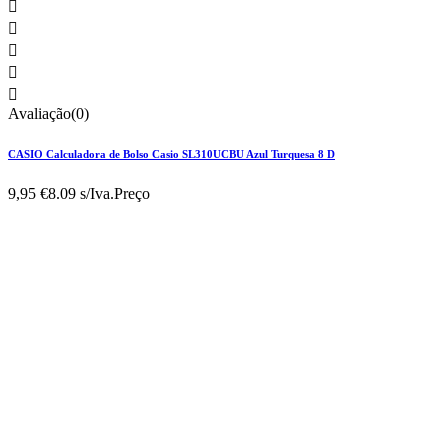





Avaliação(0)
CASIO Calculadora de Bolso Casio SL310UCBU Azul Turquesa 8 D
9,95 €
8.09 s/Iva.
Preço