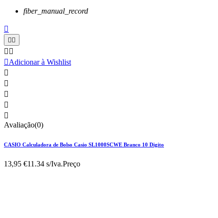
fiber_manual_record






Adicionar à Wishlist





Avaliação(0)
CASIO Calculadora de Bolso Casio SL1000SCWE Branco 10 Digito
13,95 €
11.34 s/Iva.
Preço