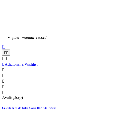
fiber_manual_record






Adicionar à Wishlist





Avaliação(0)
Calculadora de Bolso Casio HL4A 8 Digitos