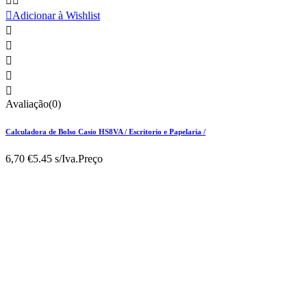



Adicionar à Wishlist





Avaliação(0)
Calculadora de Bolso Casio HS8VA / Escritorio e Papelaria /
6,70 €
5.45 s/Iva.
Preço