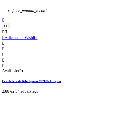
fiber_manual_record






Adicionar à Wishlist





Avaliação(0)
Calculadora de Bolso Igenius CT200N 8 Digitos
2,88 €
2.34 s/Iva.
Preço