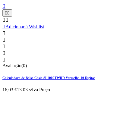






Adicionar à Wishlist





Avaliação(0)
Calculadora de Bolso Casio SL1000TWRD Vermelha 10 Digitos
16,03 €
13.03 s/Iva.
Preço