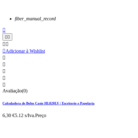
fiber_manual_record






Adicionar à Wishlist





Avaliação(0)
Calculadora de Bolso Casio HL820LV / Escritorio e Papelaria
6,30 €
5.12 s/Iva.
Preço