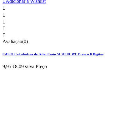

Adicionar à Wishlist





Avaliação(0)
CASIO Calculadora de Bolso Casio SL310UCWE Branco 8 Digitos
9,95 €
8.09 s/Iva.
Preço