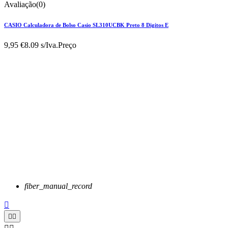
Avaliação(0)
CASIO Calculadora de Bolso Casio SL310UCBK Preto 8 Digitos E
9,95 €
8.09 s/Iva.
Preço
fiber_manual_record


