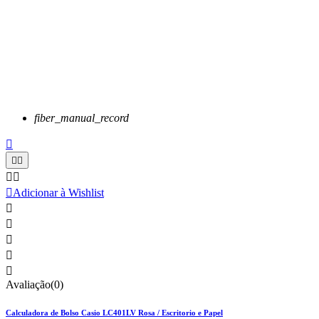
fiber_manual_record






Adicionar à Wishlist





Avaliação(0)
Calculadora de Bolso Casio LC401LV Rosa / Escritorio e Papel