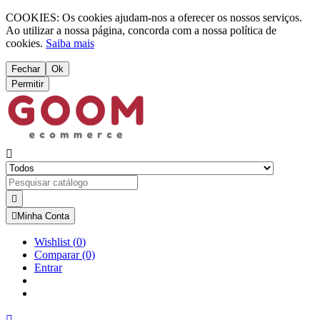
COOKIES: Os cookies ajudam-nos a oferecer os nossos serviços.
Ao utilizar a nossa página, concorda com a nossa política de
cookies.
Saiba mais
Fechar
Ok
Permitir



Minha Conta
Wishlist
(
0
)
Comparar
(0)
Entrar
