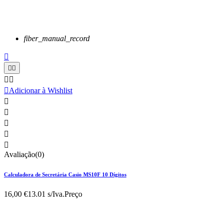
fiber_manual_record






Adicionar à Wishlist





Avaliação(0)
Calculadora de Secretária Casio MS10F 10 Dígitos
16,00 €
13.01 s/Iva.
Preço