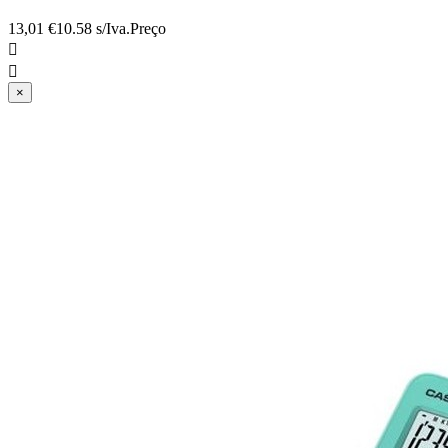
13,01 €
10.58 s/Iva.
Preço


×