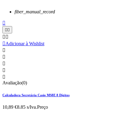
fiber_manual_record






Adicionar à Wishlist





Avaliação(0)
Calculadora Secretária Casio MS8E 8 Dígitos
10,89 €
8.85 s/Iva.
Preço