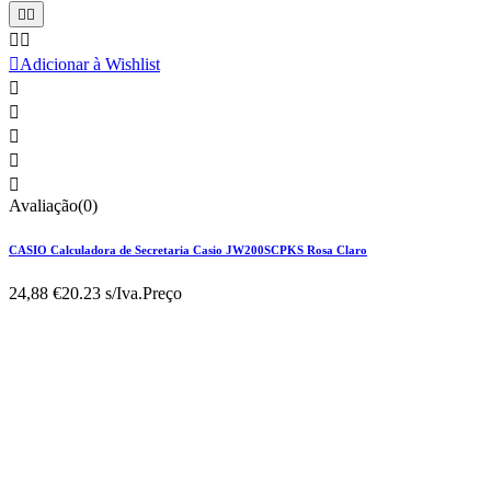





Adicionar à Wishlist





Avaliação(0)
CASIO Calculadora de Secretaria Casio JW200SCPKS Rosa Claro
24,88 €
20.23 s/Iva.
Preço