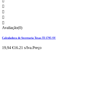





Avaliação(0)
Calculadora de Secretaria Texas TI 1795 SV
19,94 €
16.21 s/Iva.
Preço