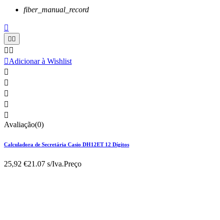
fiber_manual_record






Adicionar à Wishlist





Avaliação(0)
Calculadora de Secretária Casio DH12ET 12 Dígitos
25,92 €
21.07 s/Iva.
Preço