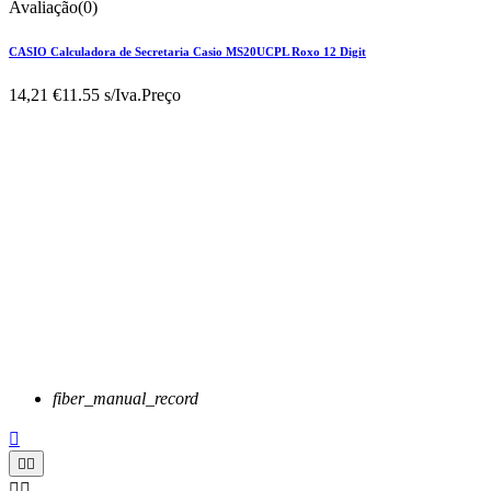
Avaliação(0)
CASIO Calculadora de Secretaria Casio MS20UCPL Roxo 12 Digit
14,21 €
11.55 s/Iva.
Preço
fiber_manual_record




