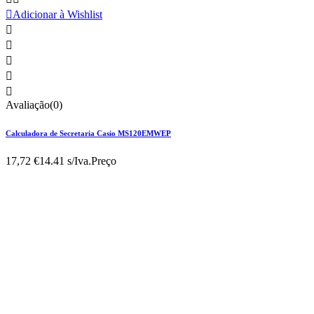

Adicionar à Wishlist





Avaliação(0)
Calculadora de Secretaria Casio MS120EMWEP
17,72 €
14.41 s/Iva.
Preço