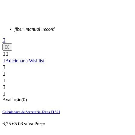
fiber_manual_record






Adicionar à Wishlist





Avaliação(0)
Calculadora de Secretaria Texas TI 501
6,25 €
5.08 s/Iva.
Preço