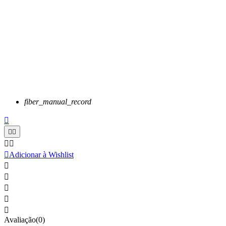
fiber_manual_record






Adicionar à Wishlist





Avaliação(0)