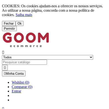
COOKIES: Os cookies ajudam-nos a oferecer os nossos serviços.
Ao utilizar a nossa página, concorda com a nossa política de
cookies.
Saiba mais
Fechar
Ok
Permitir



Minha Conta
Wishlist
(
0
)
Comparar
(0)
Entrar
