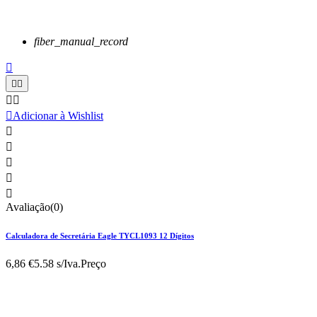
fiber_manual_record






Adicionar à Wishlist





Avaliação(0)
Calculadora de Secretária Eagle TYCL1093 12 Dígitos
6,86 €
5.58 s/Iva.
Preço