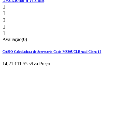

Adicionar à Wishlist





Avaliação(0)
CASIO Calculadora de Secretaria Casio MS20UCLB Azul Claro 12
14,21 €
11.55 s/Iva.
Preço