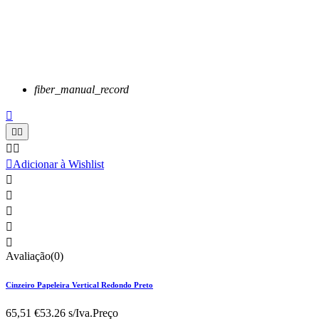
fiber_manual_record






Adicionar à Wishlist





Avaliação(0)
Cinzeiro Papeleira Vertical Redondo Preto
65,51 €
53.26 s/Iva.
Preço