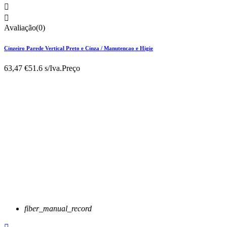


Avaliação(0)
Cinzeiro Parede Vertical Preto e Cinza / Manutencao e Higie
63,47 €
51.6 s/Iva.
Preço
fiber_manual_record