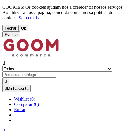
COOKIES: Os cookies ajudam-nos a oferecer os nossos serviços.
Ao utilizar a nossa página, concorda com a nossa política de
cookies.
Saiba mais
Fechar
Ok
Permitir



Minha Conta
Wishlist
(
0
)
Comparar
(0)
Entrar
