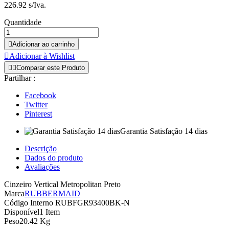
226.92 s/Iva.
Quantidade

Adicionar ao carrinho

Adicionar à Wishlist


Comparar este Produto
Partilhar :
Facebook
Twitter
Pinterest
Garantia Satisfação 14 dias
Descrição
Dados do produto
Avaliações
Cinzeiro Vertical Metropolitan Preto
Marca
RUBBERMAID
Código Interno
RUBFGR93400BK-N
Disponível
1 Item
Peso
20.42 Kg