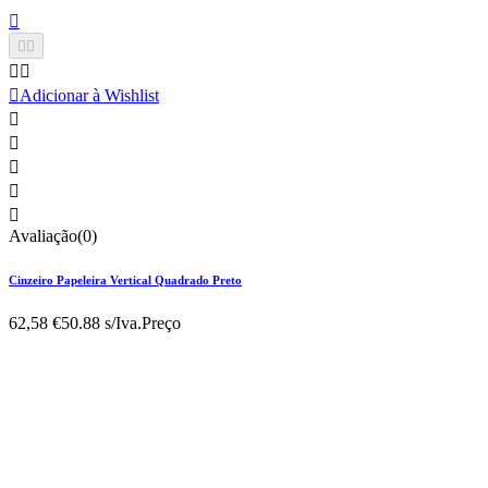






Adicionar à Wishlist





Avaliação(0)
Cinzeiro Papeleira Vertical Quadrado Preto
62,58 €
50.88 s/Iva.
Preço