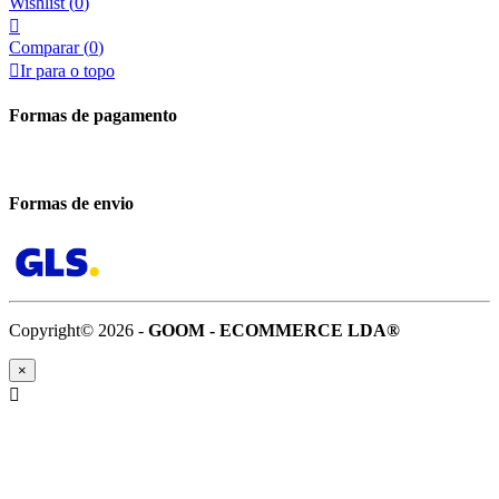
Wishlist
(
0
)

Comparar (
0
)

Ir para o topo
Formas de pagamento
Formas de envio
Copyright© 2026 -
GOOM - ECOMMERCE LDA®
×
