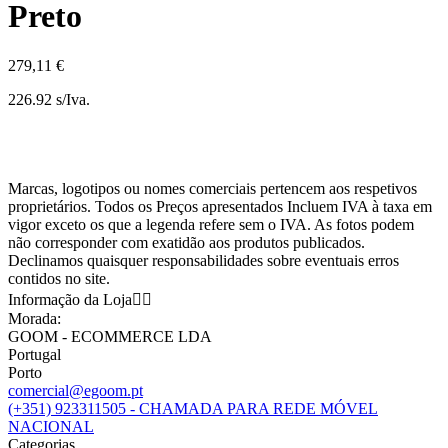
Preto
279,11 €
226.92 s/Iva.
Marcas, logotipos ou nomes comerciais pertencem aos respetivos
proprietários. Todos os Preços apresentados Incluem IVA à taxa em
vigor exceto os que a legenda refere sem o IVA. As fotos podem
não corresponder com exatidão aos produtos publicados.
Declinamos quaisquer responsabilidades sobre eventuais erros
contidos no site.
Informação da Loja


Morada:
GOOM - ECOMMERCE LDA
Portugal
Porto
comercial@egoom.pt
(+351) 923311505 - CHAMADA PARA REDE MÓVEL
NACIONAL
Categorias