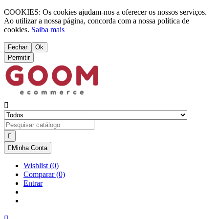
COOKIES: Os cookies ajudam-nos a oferecer os nossos serviços.
Ao utilizar a nossa página, concorda com a nossa política de
cookies.
Saiba mais
Fechar
Ok
Permitir



Minha Conta
Wishlist
(
0
)
Comparar
(0)
Entrar
