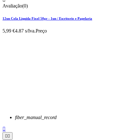
Avaliação(0)
12un Cola Liquida Fixol 50gr - 1un / Escritorio e Papelaria
5,99 €
4.87 s/Iva.
Preço
fiber_manual_record


