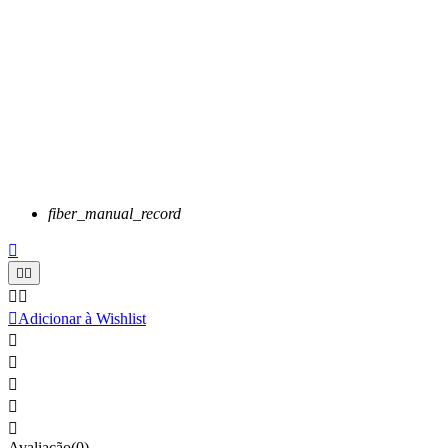
fiber_manual_record






Adicionar à Wishlist





Avaliação(0)