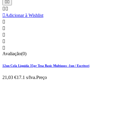





Adicionar à Wishlist





Avaliação(0)
12un Cola Liquida 35gr Tesa Basic Multiusos -1un / Escritori
21,03 €
17.1 s/Iva.
Preço