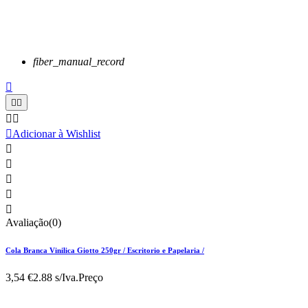
fiber_manual_record






Adicionar à Wishlist





Avaliação(0)
Cola Branca Vinilica Giotto 250gr / Escritorio e Papelaria /
3,54 €
2.88 s/Iva.
Preço