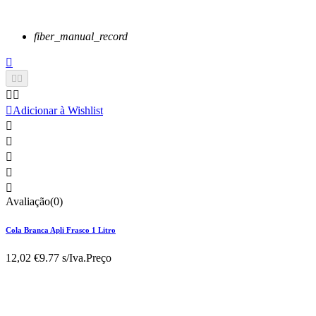
fiber_manual_record






Adicionar à Wishlist





Avaliação(0)
Cola Branca Apli Frasco 1 Litro
12,02 €
9.77 s/Iva.
Preço