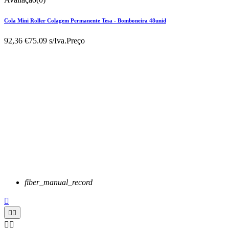
Cola Mini Roller Colagem Permanente Tesa - Bomboneira 48unid
92,36 €
75.09 s/Iva.
Preço
fiber_manual_record




