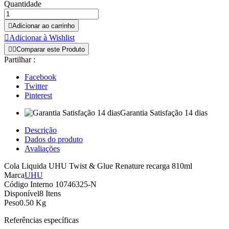
Quantidade

Adicionar ao carrinho

Adicionar à Wishlist


Comparar este Produto
Partilhar :
Facebook
Twitter
Pinterest
Garantia Satisfação 14 dias
Descrição
Dados do produto
Avaliações
Cola Liquida UHU Twist & Glue Renature recarga 810ml
Marca
UHU
Código Interno
10746325-N
Disponível
8 Itens
Peso
0.50 Kg
Referências específicas