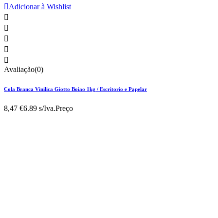

Adicionar à Wishlist





Avaliação(0)
Cola Branca Vinilica Giotto Boiao 1kg / Escritorio e Papelar
8,47 €
6.89 s/Iva.
Preço