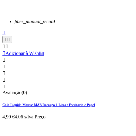
fiber_manual_record






Adicionar à Wishlist





Avaliação(0)
Cola Liquida Mousse MAB Recarga 1 Litro / Escritorio e Papel
4,99 €
4.06 s/Iva.
Preço