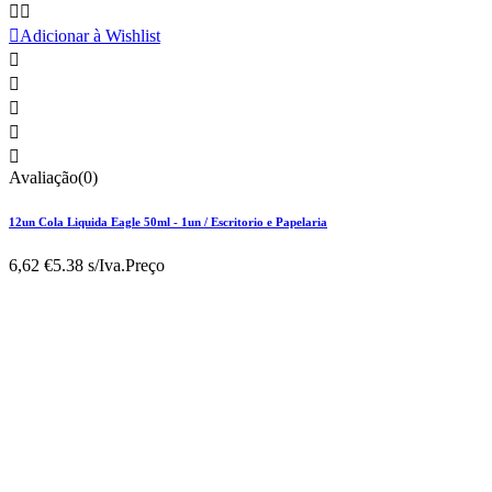



Adicionar à Wishlist





Avaliação(0)
12un Cola Liquida Eagle 50ml - 1un / Escritorio e Papelaria
6,62 €
5.38 s/Iva.
Preço