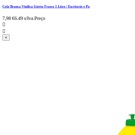
Cola Branca Vinilica Giotto Frasco 1 Litro / Escritorio e Pa
7,98 €
6.49 s/Iva.
Preço


×