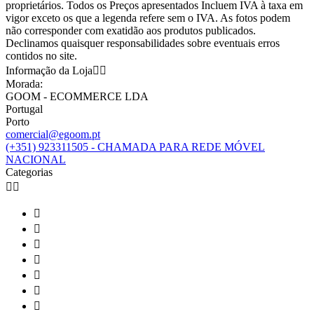
proprietários. Todos os Preços apresentados Incluem IVA à taxa em
vigor exceto os que a legenda refere sem o IVA. As fotos podem
não corresponder com exatidão aos produtos publicados.
Declinamos quaisquer responsabilidades sobre eventuais erros
contidos no site.
Informação da Loja


Morada:
GOOM - ECOMMERCE LDA
Portugal
Porto
comercial@egoom.pt
(+351) 923311505 - CHAMADA PARA REDE MÓVEL
NACIONAL
Categorias








