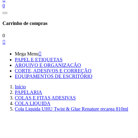
0
Carrinho de compras
0

Mega Menu

PAPEL E ETIQUETAS
ARQUIVO E ORGANIZAÇÃO
CORTE, ADESIVOS E CORREÇÃO
EQUIPAMENTOS DE ESCRITÓRIO
Início
PAPELARIA
COLAS E FITAS ADESIVAS
COLA LIQUIDA
Cola Liquida UHU Twist & Glue Renature recarga 810ml