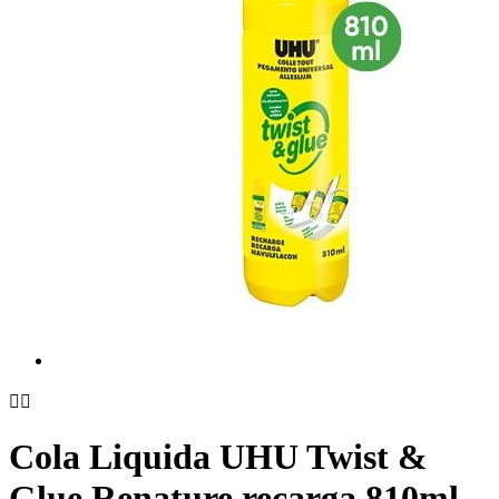


Cola Liquida UHU Twist &
Glue Renature recarga 810ml