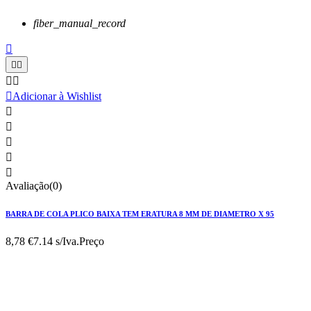
fiber_manual_record






Adicionar à Wishlist





Avaliação(0)
BARRA DE COLA PLICO BAIXA TEM ERATURA 8 MM DE DIAMETRO X 95
8,78 €
7.14 s/Iva.
Preço