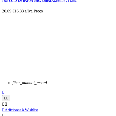
12un COLA EM BATON UHU, EMBALAGEM DE 21 GRS.
20,09 €
16.33 s/Iva.
Preço
fiber_manual_record






Adicionar à Wishlist
