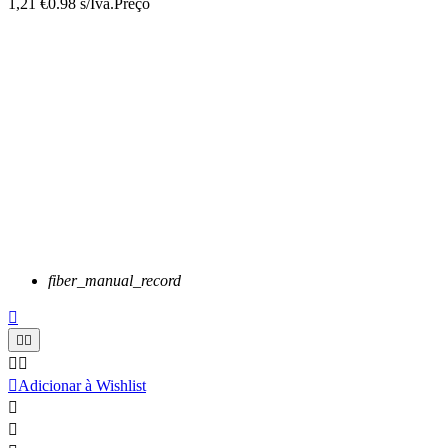
1,21 €
0.98 s/Iva.
Preço
fiber_manual_record






Adicionar à Wishlist

