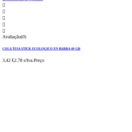





Avaliação(0)
COLA TESA STICK ECOLOGICO EN BARRA 40 GR
3,42 €
2.78 s/Iva.
Preço