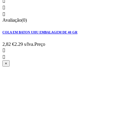



Avaliação(0)
COLA EM BATON UHU EMBALAGEM DE 40 GR
2,82 €
2.29 s/Iva.
Preço


×