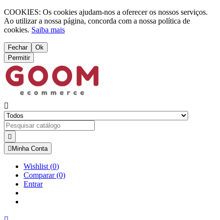
COOKIES: Os cookies ajudam-nos a oferecer os nossos serviços.
Ao utilizar a nossa página, concorda com a nossa política de
cookies.
Saiba mais
Fechar
Ok
Permitir



Minha Conta
Wishlist
(
0
)
Comparar
(0)
Entrar
