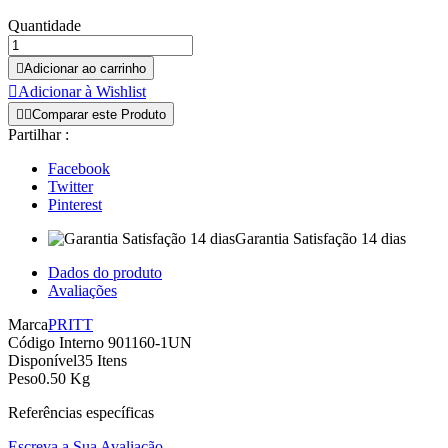
Quantidade

Adicionar ao carrinho

Adicionar à Wishlist


Comparar este Produto
Partilhar :
Facebook
Twitter
Pinterest
Garantia Satisfação 14 dias
Dados do produto
Avaliações
Marca
PRITT
Código Interno
901160-1UN
Disponível
35 Itens
Peso
0.50 Kg
Referências específicas
Escreva a Sua Avaliação