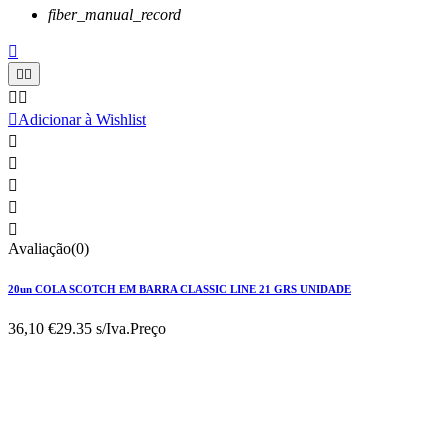
fiber_manual_record






Adicionar à Wishlist





Avaliação(0)
20un COLA SCOTCH EM BARRA CLASSIC LINE 21 GRS UNIDADE
36,10 €
29.35 s/Iva.
Preço