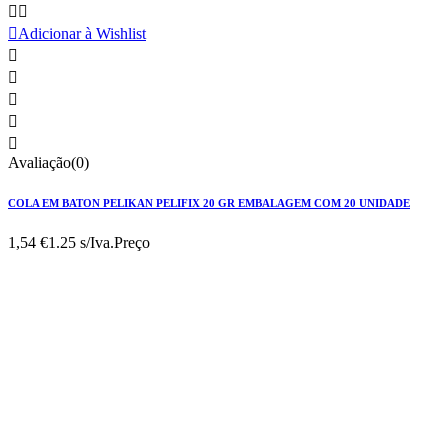



Adicionar à Wishlist





Avaliação(0)
COLA EM BATON PELIKAN PELIFIX 20 GR EMBALAGEM COM 20 UNIDADE
1,54 €
1.25 s/Iva.
Preço