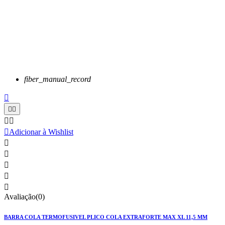
fiber_manual_record






Adicionar à Wishlist





Avaliação(0)
BARRA COLA TERMOFUSIVEL PLICO COLA EXTRAFORTE MAX XL 11,5 MM