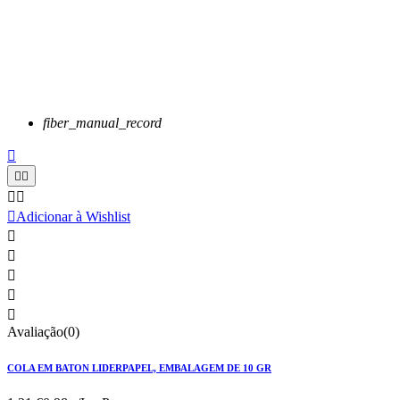
fiber_manual_record






Adicionar à Wishlist





Avaliação(0)
COLA EM BATON LIDERPAPEL, EMBALAGEM DE 10 GR