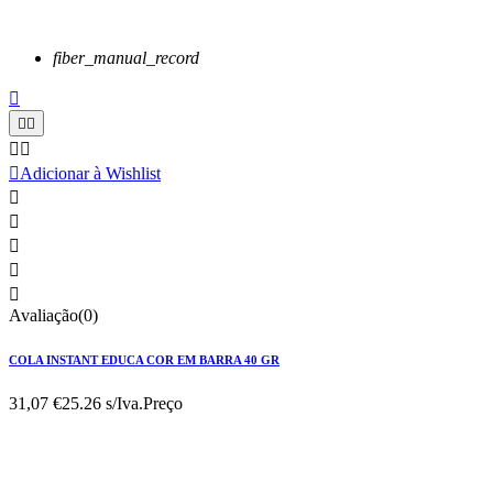
fiber_manual_record






Adicionar à Wishlist





Avaliação(0)
COLA INSTANT EDUCA COR EM BARRA 40 GR
31,07 €
25.26 s/Iva.
Preço