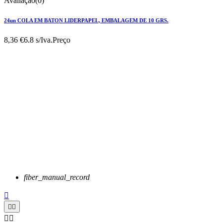
Avaliação(0)
24un COLA EM BATON LIDERPAPEL, EMBALAGEM DE 10 GRS.
8,36 €
6.8 s/Iva.
Preço
fiber_manual_record




