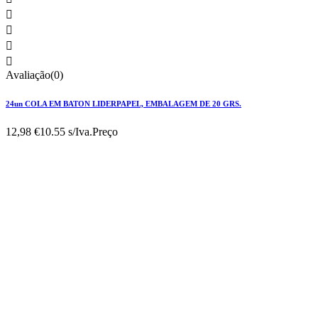




Avaliação(0)
24un COLA EM BATON LIDERPAPEL, EMBALAGEM DE 20 GRS.
12,98 €
10.55 s/Iva.
Preço