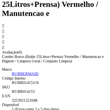
25Litros+Prensa) Vermelho /
Manutencao e





Avaliação(0)
Combo Bravo (Balde 25Litros+Prensa) Vermelho / Manutencao e
Higiene / Limpeza Geral / Conjunto Limpeza
Marca
RUBBERMAID
Código Interno
RUBR014153-N
SKU
RUBR014153
EAN
3253921221048
Disponível
1 (Envio entre 3 a 5 dias úteis)