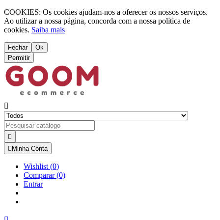
COOKIES: Os cookies ajudam-nos a oferecer os nossos serviços.
Ao utilizar a nossa página, concorda com a nossa política de
cookies.
Saiba mais
Fechar
Ok
Permitir



Minha Conta
Wishlist
(
0
)
Comparar
(0)
Entrar
