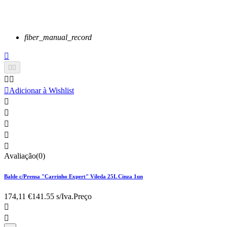
fiber_manual_record






Adicionar à Wishlist





Avaliação(0)
Balde c/Prensa "Carrinho Expert" Vileda 25L Cinza 1un
174,11 €
141.55 s/Iva.
Preço

