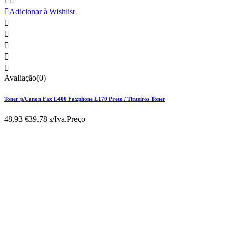



Adicionar à Wishlist





Avaliação(0)
Toner p/Canon Fax L400 Faxphone L170 Preto / Tinteiros Toner
48,93 €
39.78 s/Iva.
Preço