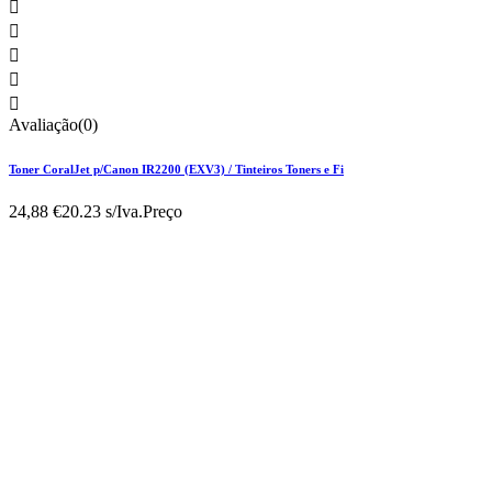





Avaliação(0)
Toner CoralJet p/Canon IR2200 (EXV3) / Tinteiros Toners e Fi
24,88 €
20.23 s/Iva.
Preço