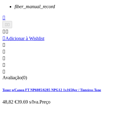
fiber_manual_record






Adicionar à Wishlist





Avaliação(0)
Toner p/Canon FT NP6085/6285 NPG12 1x1650gr / Tinteiros Tone
48,82 €
39.69 s/Iva.
Preço