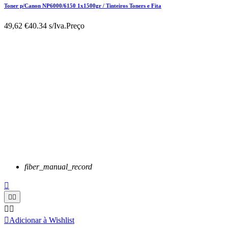
Toner p/Canon NP6000/6150 1x1500gr / Tinteiros Toners e Fita
49,62 €
40.34 s/Iva.
Preço
fiber_manual_record






Adicionar à Wishlist