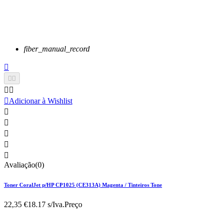
fiber_manual_record






Adicionar à Wishlist





Avaliação(0)
Toner CoralJet p/HP CP1025 (CE313A) Magenta / Tinteiros Tone
22,35 €
18.17 s/Iva.
Preço