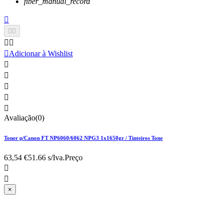
fiber_manual_record






Adicionar à Wishlist





Avaliação(0)
Toner p/Canon FT NP6060/6062 NPG3 1x1650gr / Tinteiros Tone
63,54 €
51.66 s/Iva.
Preço


×