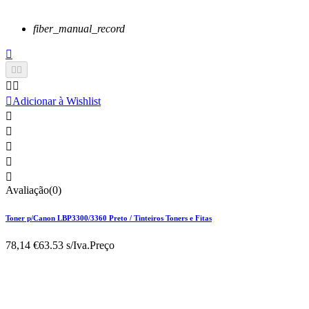
fiber_manual_record






Adicionar à Wishlist





Avaliação(0)
Toner p/Canon LBP3300/3360 Preto / Tinteiros Toners e Fitas
78,14 €
63.53 s/Iva.
Preço