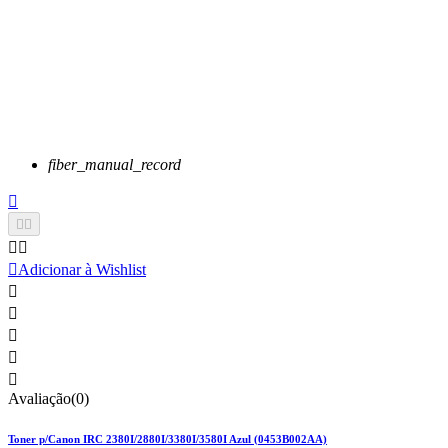
fiber_manual_record






Adicionar à Wishlist





Avaliação(0)
Toner p/Canon IRC 2380I/2880I/3380I/3580I Azul (0453B002AA)