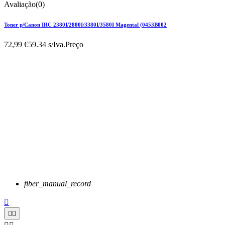
Avaliação(0)
Toner p/Canon IRC 2380I/2880I/3380I/3580I Magental (0453B002
72,99 €
59.34 s/Iva.
Preço
fiber_manual_record


