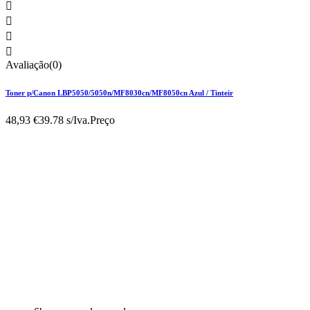




Avaliação(0)
Toner p/Canon LBP5050/5050n/MF8030cn/MF8050cn Azul / Tinteir
48,93 €
39.78 s/Iva.
Preço