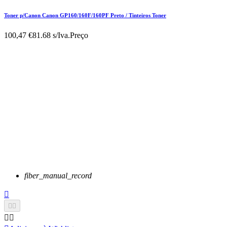
Toner p/Canon Canon GP160/160F/160PF Preto / Tinteiros Toner
100,47 €
81.68 s/Iva.
Preço
fiber_manual_record




