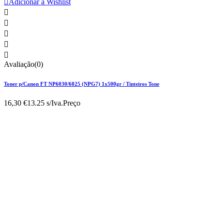

Adicionar à Wishlist





Avaliação(0)
Toner p/Canon FT NP6030/6025 (NPG7) 1x500gr / Tinteiros Tone
16,30 €
13.25 s/Iva.
Preço