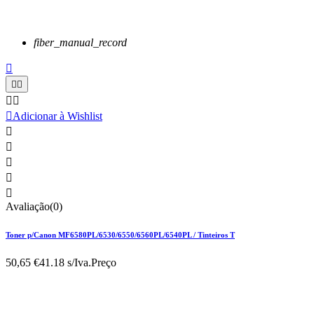
fiber_manual_record






Adicionar à Wishlist





Avaliação(0)
Toner p/Canon MF6580PL/6530/6550/6560PL/6540PL / Tinteiros T
50,65 €
41.18 s/Iva.
Preço