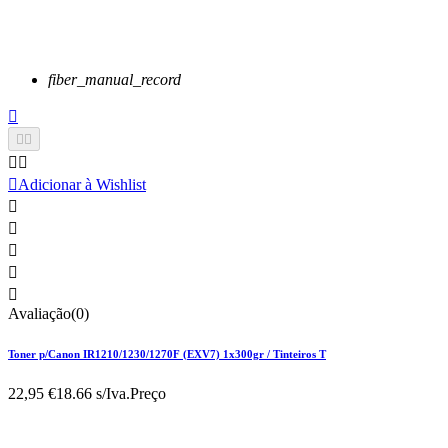
fiber_manual_record






Adicionar à Wishlist





Avaliação(0)
Toner p/Canon IR1210/1230/1270F (EXV7) 1x300gr / Tinteiros T
22,95 €
18.66 s/Iva.
Preço