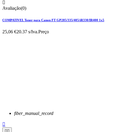

Avaliação(0)
COMPATIVEL Toner para Canon FT GP285/335/405/iR330/IR400 1x5
25,06 €
20.37 s/Iva.
Preço
fiber_manual_record


