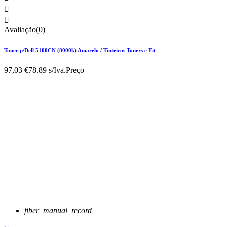


Avaliação(0)
Toner p/Dell 5100CN (8000k) Amarelo / Tinteiros Toners e Fit
97,03 €
78.89 s/Iva.
Preço
fiber_manual_record