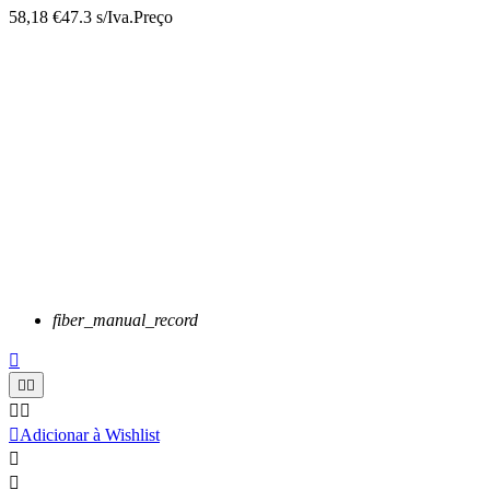
58,18 €
47.3 s/Iva.
Preço
fiber_manual_record






Adicionar à Wishlist

