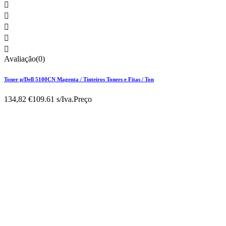





Avaliação(0)
Toner p/Dell 5100CN Magenta / Tinteiros Toners e Fitas / Ton
134,82 €
109.61 s/Iva.
Preço