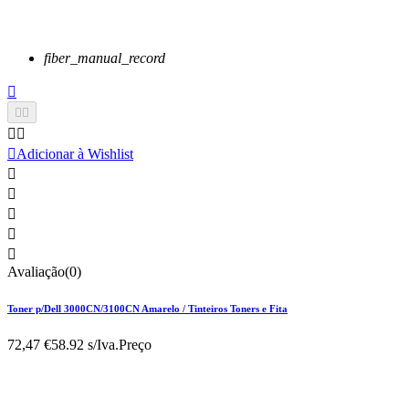
fiber_manual_record






Adicionar à Wishlist





Avaliação(0)
Toner p/Dell 3000CN/3100CN Amarelo / Tinteiros Toners e Fita
72,47 €
58.92 s/Iva.
Preço