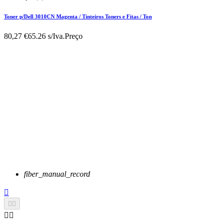
Toner p/Dell 3010CN Magenta / Tinteiros Toners e Fitas / Ton
80,27 €
65.26 s/Iva.
Preço
fiber_manual_record




