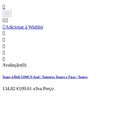






Adicionar à Wishlist





Avaliação(0)
Toner p/Dell 5100CN Azul / Tinteiros Toners e Fitas / Toners
134,82 €
109.61 s/Iva.
Preço