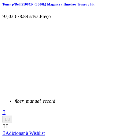
Toner p/Dell 5100CN (8000k) Magenta / Tinteiros Toners e Fit
97,03 €
78.89 s/Iva.
Preço
fiber_manual_record






Adicionar à Wishlist