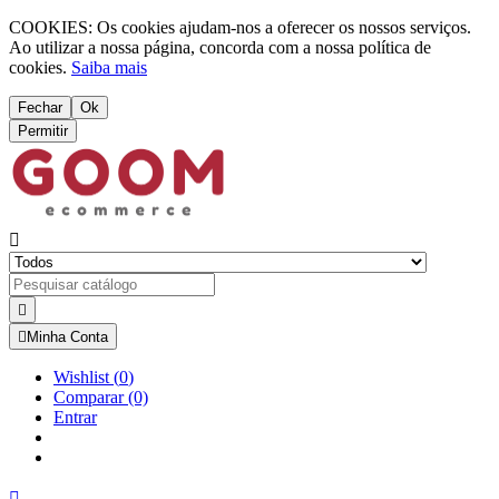
COOKIES: Os cookies ajudam-nos a oferecer os nossos serviços.
Ao utilizar a nossa página, concorda com a nossa política de
cookies.
Saiba mais
Fechar
Ok
Permitir



Minha Conta
Wishlist
(
0
)
Comparar
(0)
Entrar
