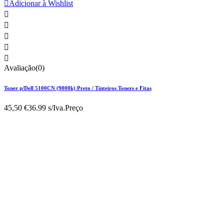

Adicionar à Wishlist





Avaliação(0)
Toner p/Dell 5100CN (9000k) Preto / Tinteiros Toners e Fitas
45,50 €
36.99 s/Iva.
Preço