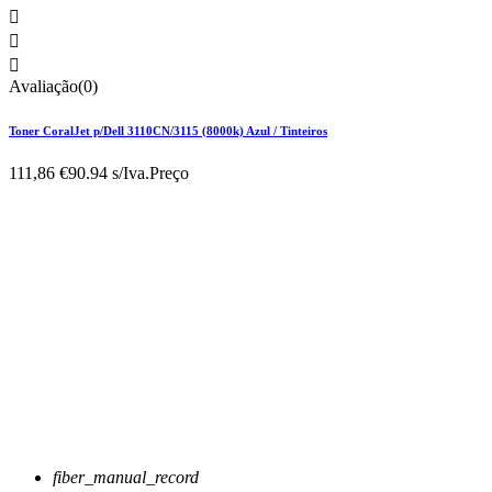



Avaliação(0)
Toner CoralJet p/Dell 3110CN/3115 (8000k) Azul / Tinteiros
111,86 €
90.94 s/Iva.
Preço
fiber_manual_record