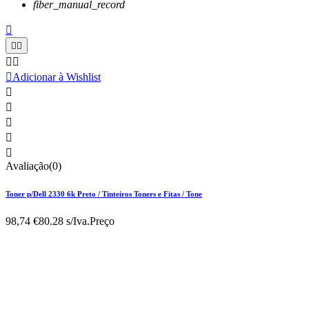
fiber_manual_record






Adicionar à Wishlist





Avaliação(0)
Toner p/Dell 2330 6k Preto / Tinteiros Toners e Fitas / Tone
98,74 €
80.28 s/Iva.
Preço