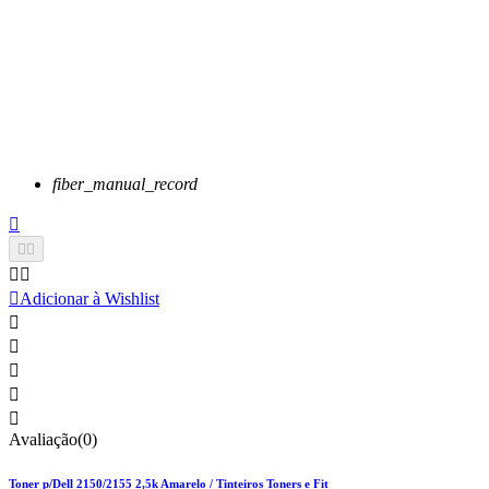
fiber_manual_record






Adicionar à Wishlist





Avaliação(0)
Toner p/Dell 2150/2155 2,5k Amarelo / Tinteiros Toners e Fit