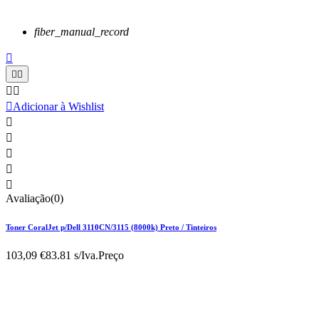
fiber_manual_record






Adicionar à Wishlist





Avaliação(0)
Toner CoralJet p/Dell 3110CN/3115 (8000k) Preto / Tinteiros
103,09 €
83.81 s/Iva.
Preço