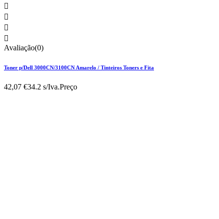




Avaliação(0)
Toner p/Dell 3000CN/3100CN Amarelo / Tinteiros Toners e Fita
42,07 €
34.2 s/Iva.
Preço