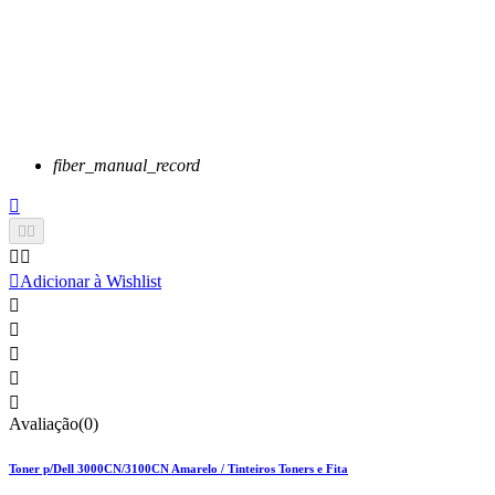
fiber_manual_record






Adicionar à Wishlist





Avaliação(0)
Toner p/Dell 3000CN/3100CN Amarelo / Tinteiros Toners e Fita