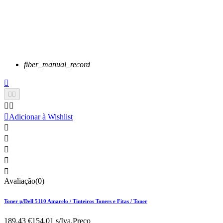
fiber_manual_record






Adicionar à Wishlist





Avaliação(0)
Toner p/Dell 5110 Amarelo / Tinteiros Toners e Fitas / Toner
189,43 €
154.01 s/Iva.
Preço