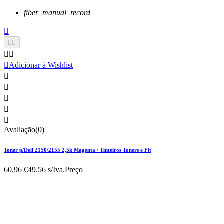
fiber_manual_record






Adicionar à Wishlist





Avaliação(0)
Toner p/Dell 2150/2155 2,5k Magenta / Tinteiros Toners e Fit
60,96 €
49.56 s/Iva.
Preço