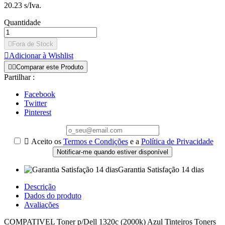
20.23 s/Iva.
Quantidade

Fora de Stock

Adicionar à Wishlist


Comparar este Produto
Partilhar :
Facebook
Twitter
Pinterest

Aceito os
Termos e Condições
e a
Política de Privacidade
Notificar-me quando estiver disponível
Garantia Satisfação 14 dias
Descrição
Dados do produto
Avaliações
COMPATIVEL Toner p/Dell 1320c (2000k) Azul Tinteiros Toners