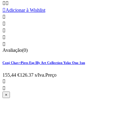



Adicionar à Wishlist





Avaliação(0)
Conj Chav+Pires Esp Illy Art Collection Yoko Ono 1un
155,44 €
126.37 s/Iva.
Preço


×