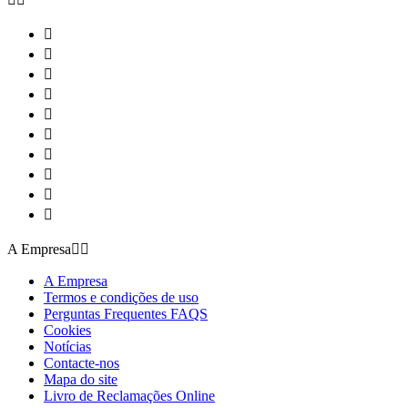










A Empresa


A Empresa
Termos e condições de uso
Perguntas Frequentes FAQS
Cookies
Notícias
Contacte-nos
Mapa do site
Livro de Reclamações Online