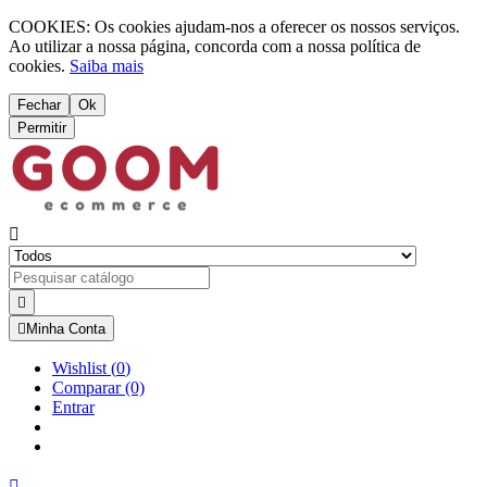
COOKIES: Os cookies ajudam-nos a oferecer os nossos serviços.
Ao utilizar a nossa página, concorda com a nossa política de
cookies.
Saiba mais
Fechar
Ok
Permitir



Minha Conta
Wishlist
(
0
)
Comparar
(0)
Entrar
