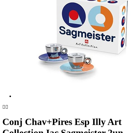


Conj Chav+Pires Esp Illy Art
Collection Iac Sagmeister 2un