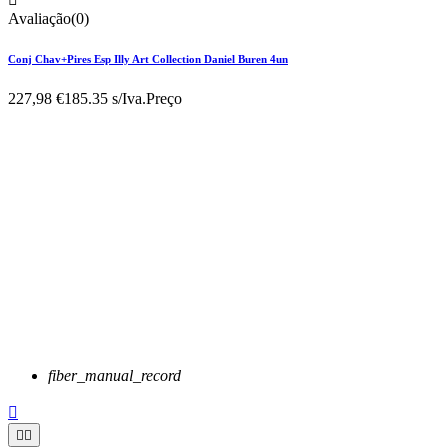
Avaliação(0)
Conj Chav+Pires Esp Illy Art Collection Daniel Buren 4un
227,98 €
185.35 s/Iva.
Preço
fiber_manual_record


