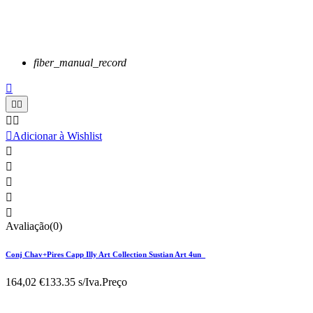
fiber_manual_record






Adicionar à Wishlist





Avaliação(0)
Conj Chav+Pires Capp Illy Art Collection Sustian Art 4un
164,02 €
133.35 s/Iva.
Preço