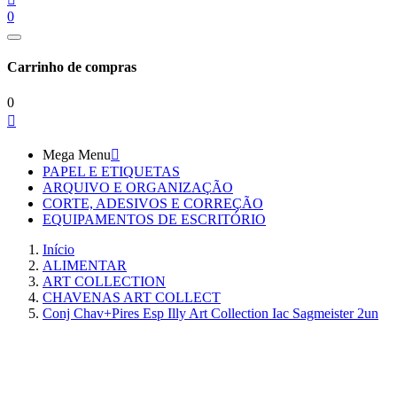
0
Carrinho de compras
0

Mega Menu

PAPEL E ETIQUETAS
ARQUIVO E ORGANIZAÇÃO
CORTE, ADESIVOS E CORREÇÃO
EQUIPAMENTOS DE ESCRITÓRIO
Início
ALIMENTAR
ART COLLECTION
CHAVENAS ART COLLECT
Conj Chav+Pires Esp Illy Art Collection Iac Sagmeister 2un