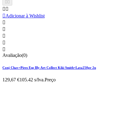





Adicionar à Wishlist





Avaliação(0)
Conj Chav+Pires Esp Illy Art Collect Kiki Smith+Lata250gr 2u
129,67 €
105.42 s/Iva.
Preço