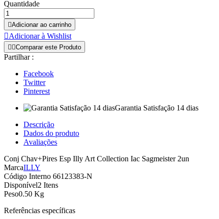
Quantidade

Adicionar ao carrinho

Adicionar à Wishlist


Comparar este Produto
Partilhar :
Facebook
Twitter
Pinterest
Garantia Satisfação 14 dias
Descrição
Dados do produto
Avaliações
Conj Chav+Pires Esp Illy Art Collection Iac Sagmeister 2un
Marca
ILLY
Código Interno
66123383-N
Disponível
2 Itens
Peso
0.50 Kg
Referências específicas