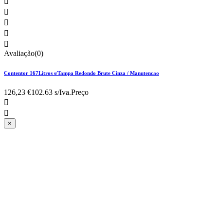





Avaliação(0)
Contentor 167Litros s/Tampa Redondo Brute Cinza / Manutencao
126,23 €
102.63 s/Iva.
Preço


×