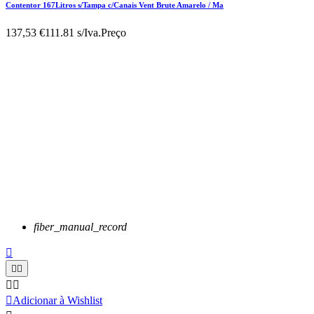
Contentor 167Litros s/Tampa c/Canais Vent Brute Amarelo / Ma
137,53 €
111.81 s/Iva.
Preço
fiber_manual_record






Adicionar à Wishlist