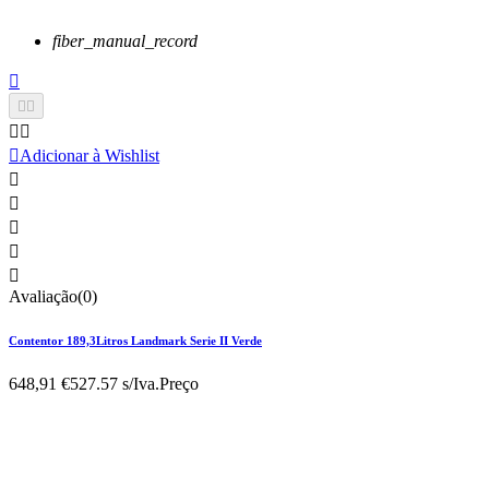
fiber_manual_record






Adicionar à Wishlist





Avaliação(0)
Contentor 189,3Litros Landmark Serie II Verde
648,91 €
527.57 s/Iva.
Preço