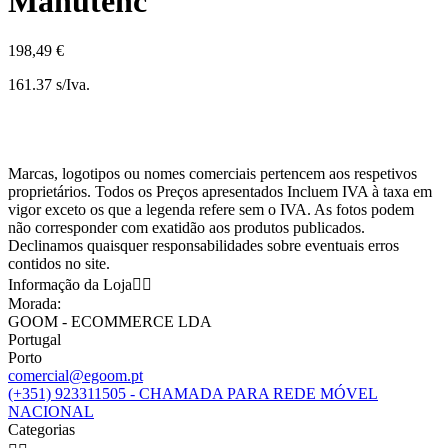
Manutenc
198,49 €
161.37 s/Iva.
Marcas, logotipos ou nomes comerciais pertencem aos respetivos
proprietários. Todos os Preços apresentados Incluem IVA à taxa em
vigor exceto os que a legenda refere sem o IVA. As fotos podem
não corresponder com exatidão aos produtos publicados.
Declinamos quaisquer responsabilidades sobre eventuais erros
contidos no site.
Informação da Loja


Morada:
GOOM - ECOMMERCE LDA
Portugal
Porto
comercial@egoom.pt
(+351) 923311505 - CHAMADA PARA REDE MÓVEL
NACIONAL
Categorias