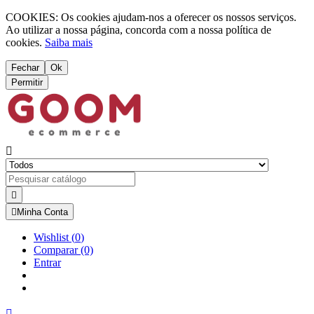
COOKIES: Os cookies ajudam-nos a oferecer os nossos serviços.
Ao utilizar a nossa página, concorda com a nossa política de
cookies.
Saiba mais
Fechar
Ok
Permitir



Minha Conta
Wishlist
(
0
)
Comparar
(0)
Entrar
