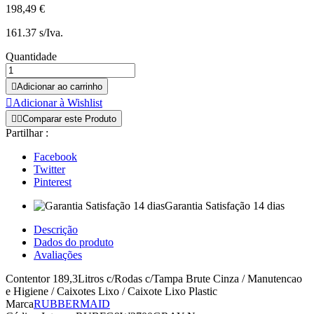
198,49 €
161.37 s/Iva.
Quantidade

Adicionar ao carrinho

Adicionar à Wishlist


Comparar este Produto
Partilhar :
Facebook
Twitter
Pinterest
Garantia Satisfação 14 dias
Descrição
Dados do produto
Avaliações
Contentor 189,3Litros c/Rodas c/Tampa Brute Cinza / Manutencao
e Higiene / Caixotes Lixo / Caixote Lixo Plastic
Marca
RUBBERMAID