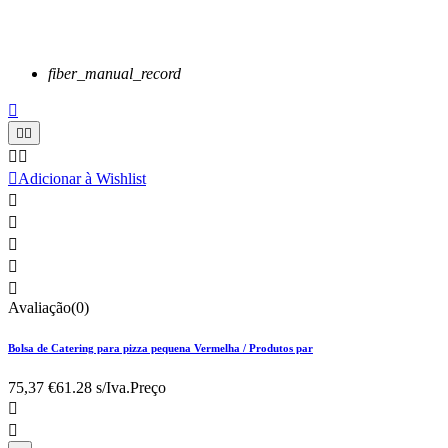
fiber_manual_record






Adicionar à Wishlist





Avaliação(0)
Bolsa de Catering para pizza pequena Vermelha / Produtos par
75,37 €
61.28 s/Iva.
Preço

