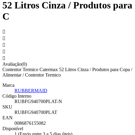
52 Litros Cinza / Produtos para
C





Avaliação(0)
Contentor Termico Catermax 52 Litros Cinza / Produtos para Copa /
Alimentar / Contentor Termico
Marca
RUBBERMAID
Código Interno
RUBFG940700PLAT-N
SKU
RUBFG940700PLAT
EAN
0086876155082
Disponível
1 (Envio entre 3 a 5 dias úteis)