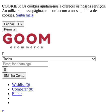
COOKIES: Os cookies ajudam-nos a oferecer os nossos serviços.
Ao utilizar a nossa página, concorda com a nossa política de
cookies.
Saiba mais
Fechar
Ok
Permitir



Minha Conta
Wishlist
(
0
)
Comparar
(0)
Entrar
