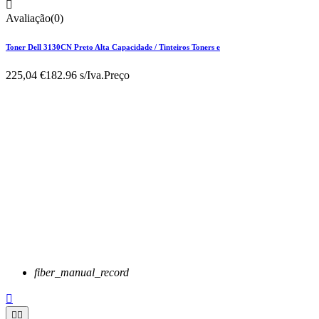

Avaliação(0)
Toner Dell 3130CN Preto Alta Capacidade / Tinteiros Toners e
225,04 €
182.96 s/Iva.
Preço
fiber_manual_record


