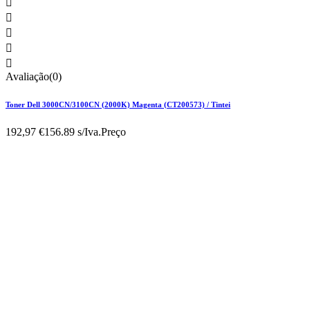





Avaliação(0)
Toner Dell 3000CN/3100CN (2000K) Magenta (CT200573) / Tintei
192,97 €
156.89 s/Iva.
Preço