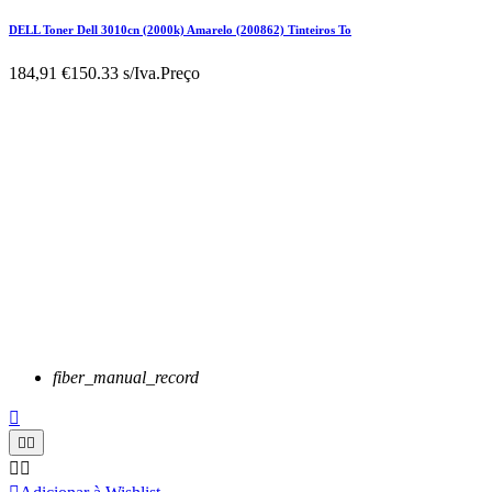
DELL Toner Dell 3010cn (2000k) Amarelo (200862) Tinteiros To
184,91 €
150.33 s/Iva.
Preço
fiber_manual_record




