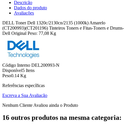
Descrição
Dados do produto
Avaliações
DELL Toner Dell 1320c/2130cn/2135 (1000k) Amarelo
(CT200993)(CT201196) Tinteiros Toners e Fitas-Toners e Drums-
Dell Original Peso: 77,08 Kg
Código Interno
DEL200993-N
Disponível
5 Itens
Peso
0.14 Kg
Referências específicas
Escreva a Sua Avaliação
Nenhum Cliente Avaliou ainda o Produto
16 outros produtos na mesma categoria: