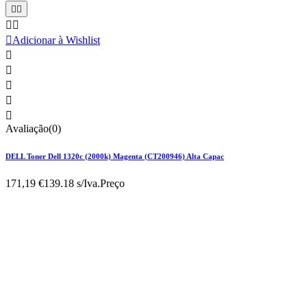





Adicionar à Wishlist





Avaliação(0)
DELL Toner Dell 1320c (2000k) Magenta (CT200946) Alta Capac
171,19 €
139.18 s/Iva.
Preço