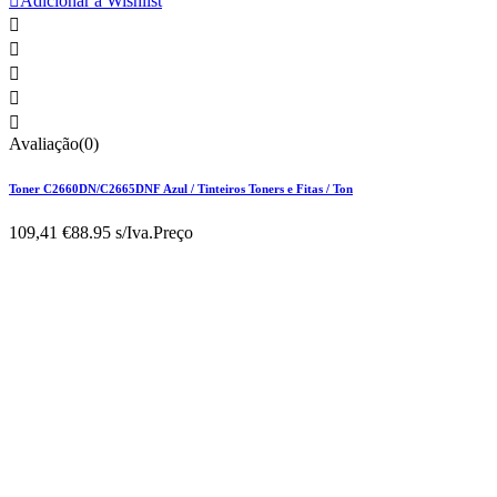

Adicionar à Wishlist





Avaliação(0)
Toner C2660DN/C2665DNF Azul / Tinteiros Toners e Fitas / Ton
109,41 €
88.95 s/Iva.
Preço