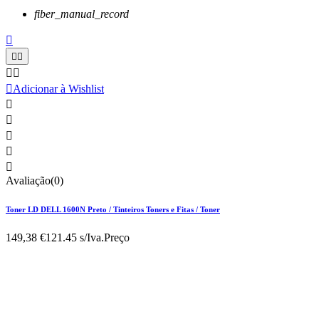
fiber_manual_record






Adicionar à Wishlist





Avaliação(0)
Toner LD DELL 1600N Preto / Tinteiros Toners e Fitas / Toner
149,38 €
121.45 s/Iva.
Preço