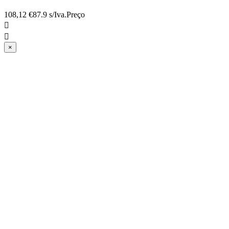
108,12 €
87.9 s/Iva.
Preço


×