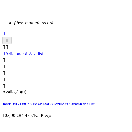
fiber_manual_record






Adicionar à Wishlist





Avaliação(0)
Toner Dell 2130CN/2135CN (2500k) Azul Alta Capacidade / Tint
103,90 €
84.47 s/Iva.
Preço