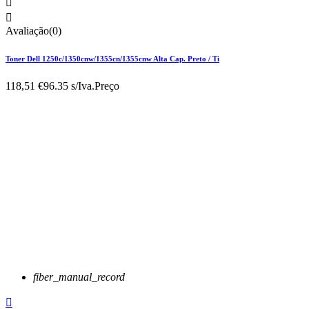


Avaliação(0)
Toner Dell 1250c/1350cnw/1355cn/1355cnw Alta Cap. Preto / Ti
118,51 €
96.35 s/Iva.
Preço
fiber_manual_record
