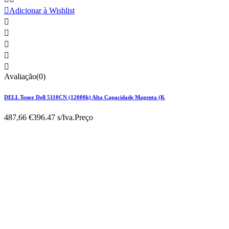

Adicionar à Wishlist





Avaliação(0)
DELL Toner Dell 5110CN (12000k) Alta Capacidade Magenta (K
487,66 €
396.47 s/Iva.
Preço