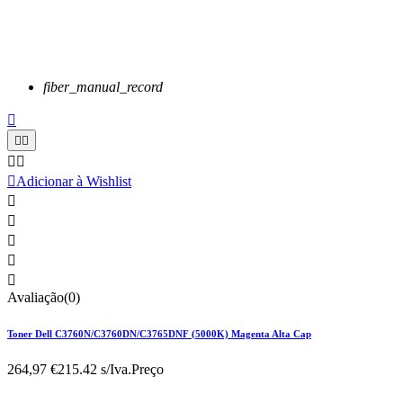
fiber_manual_record






Adicionar à Wishlist





Avaliação(0)
Toner Dell C3760N/C3760DN/C3765DNF (5000K) Magenta Alta Cap
264,97 €
215.42 s/Iva.
Preço