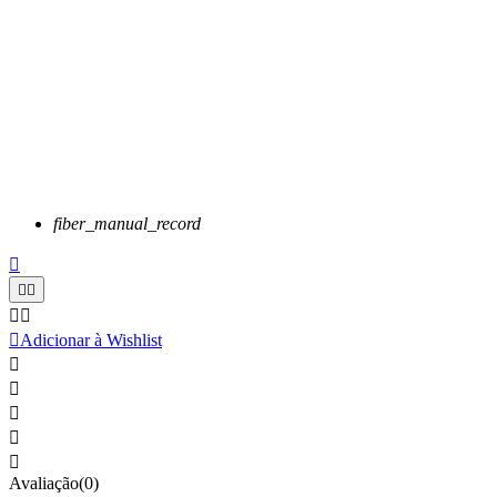
fiber_manual_record






Adicionar à Wishlist





Avaliação(0)