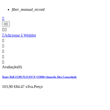
fiber_manual_record






Adicionar à Wishlist





Avaliação(0)
Toner Dell 2130CN/2135CN (2500k) Amarelo Alta Capacidade
103,90 €
84.47 s/Iva.
Preço