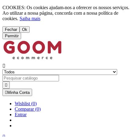
COOKIES: Os cookies ajudam-nos a oferecer os nossos serviços.
Ao utilizar a nossa página, concorda com a nossa política de
cookies.
Saiba mais
Fechar
Ok
Permitir



Minha Conta
Wishlist
(
0
)
Comparar
(0)
Entrar
