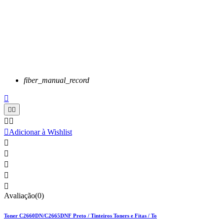
fiber_manual_record






Adicionar à Wishlist





Avaliação(0)
Toner C2660DN/C2665DNF Preto / Tinteiros Toners e Fitas / To