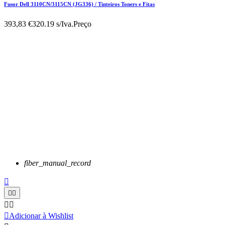
Fusor Dell 3110CN/3115CN (JG336) / Tinteiros Toners e Fitas
393,83 €
320.19 s/Iva.
Preço
fiber_manual_record






Adicionar à Wishlist