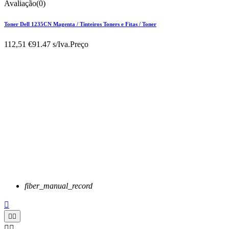
Avaliação(0)
Toner Dell 1235CN Magenta / Tinteiros Toners e Fitas / Toner
112,51 €
91.47 s/Iva.
Preço
fiber_manual_record




