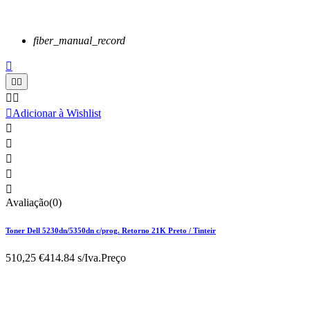
fiber_manual_record






Adicionar à Wishlist





Avaliação(0)
Toner Dell 5230dn/5350dn c/prog. Retorno 21K Preto / Tinteir
510,25 €
414.84 s/Iva.
Preço