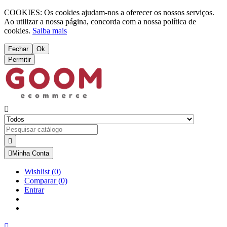
COOKIES: Os cookies ajudam-nos a oferecer os nossos serviços.
Ao utilizar a nossa página, concorda com a nossa política de
cookies.
Saiba mais
Fechar
Ok
Permitir



Minha Conta
Wishlist
(
0
)
Comparar
(0)
Entrar
