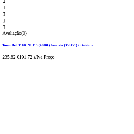





Avaliação(0)
Toner Dell 3110CN/3115 (4000k) Amarelo (350451) / Tinteiros
235,82 €
191.72 s/Iva.
Preço