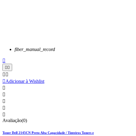
fiber_manual_record






Adicionar à Wishlist





Avaliação(0)
Toner Dell 2145CN Preto Alta Capacidade / Tinteiros Toners e