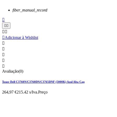
fiber_manual_record






Adicionar à Wishlist





Avaliação(0)
Toner Dell C3760N/C3760DN/C3765DNF (5000K) Azul Alta Cap
264,97 €
215.42 s/Iva.
Preço