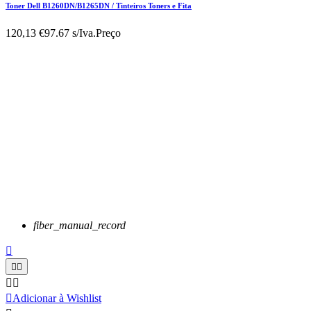
Toner Dell B1260DN/B1265DN / Tinteiros Toners e Fita
120,13 €
97.67 s/Iva.
Preço
fiber_manual_record






Adicionar à Wishlist