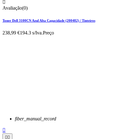

Avaliação(0)
Toner Dell 3100CN Azul Alta Capacidade (200482) / Tinteiros
238,99 €
194.3 s/Iva.
Preço
fiber_manual_record


