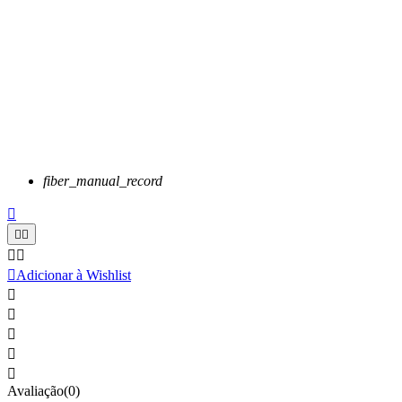
fiber_manual_record






Adicionar à Wishlist





Avaliação(0)