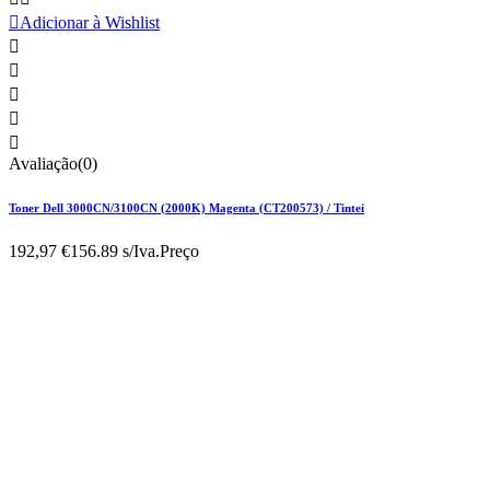

Adicionar à Wishlist





Avaliação(0)
Toner Dell 3000CN/3100CN (2000K) Magenta (CT200573) / Tintei
192,97 €
156.89 s/Iva.
Preço