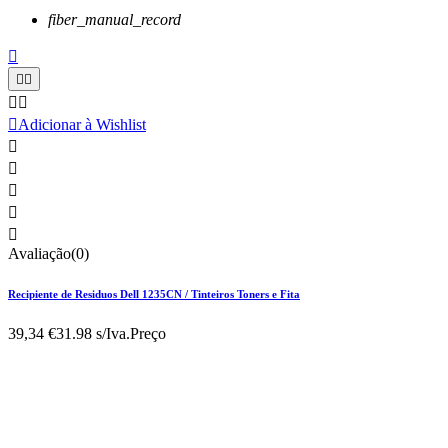
fiber_manual_record






Adicionar à Wishlist





Avaliação(0)
Recipiente de Residuos Dell 1235CN / Tinteiros Toners e Fita
39,34 €
31.98 s/Iva.
Preço