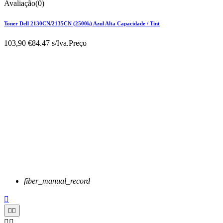
Avaliação(0)
Toner Dell 2130CN/2135CN (2500k) Azul Alta Capacidade / Tint
103,90 €
84.47 s/Iva.
Preço
fiber_manual_record




