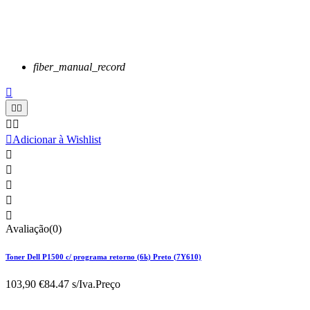
fiber_manual_record






Adicionar à Wishlist





Avaliação(0)
Toner Dell P1500 c/ programa retorno (6k) Preto (7Y610)
103,90 €
84.47 s/Iva.
Preço