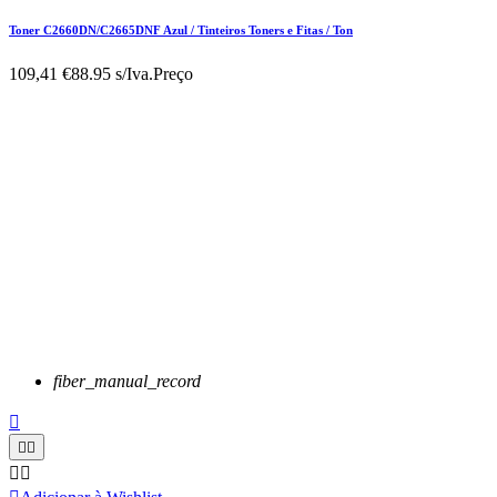
Toner C2660DN/C2665DNF Azul / Tinteiros Toners e Fitas / Ton
109,41 €
88.95 s/Iva.
Preço
fiber_manual_record




