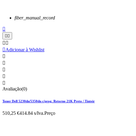
fiber_manual_record






Adicionar à Wishlist





Avaliação(0)
Toner Dell 5230dn/5350dn c/prog. Retorno 21K Preto / Tinteir
510,25 €
414.84 s/Iva.
Preço