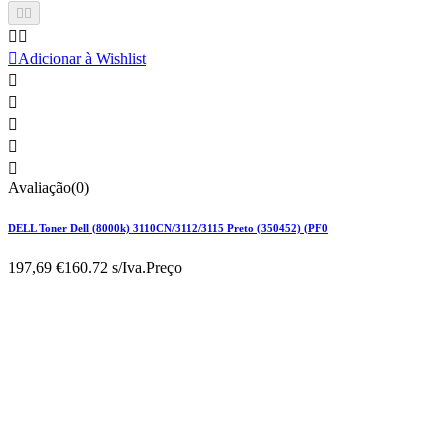





Adicionar à Wishlist





Avaliação(0)
DELL Toner Dell (8000k) 3110CN/3112/3115 Preto (350452) (PF0
197,69 €
160.72 s/Iva.
Preço