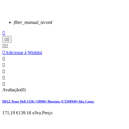
fiber_manual_record






Adicionar à Wishlist





Avaliação(0)
DELL Toner Dell 1320c (2000k) Magenta (CT200946) Alta Capac
171,19 €
139.18 s/Iva.
Preço