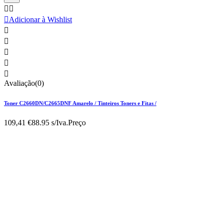



Adicionar à Wishlist





Avaliação(0)
Toner C2660DN/C2665DNF Amarelo / Tinteiros Toners e Fitas /
109,41 €
88.95 s/Iva.
Preço