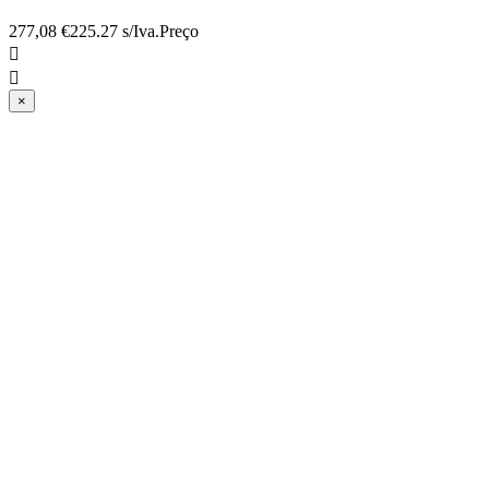
277,08 €
225.27 s/Iva.
Preço


×