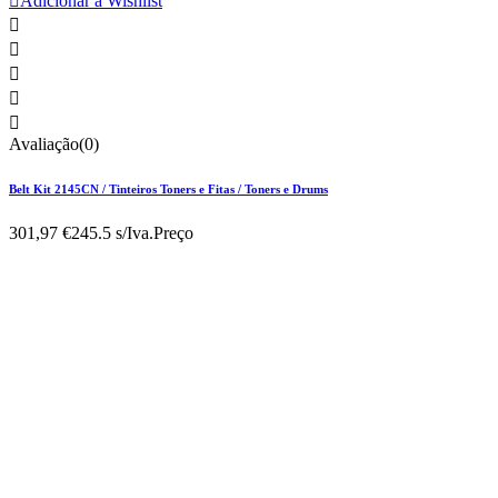

Adicionar à Wishlist





Avaliação(0)
Belt Kit 2145CN / Tinteiros Toners e Fitas / Toners e Drums
301,97 €
245.5 s/Iva.
Preço