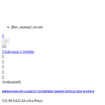
fiber_manual_record






Adicionar à Wishlist





Avaliação(0)
IMPRESSORA HP LASERJET ENTERPRISE M406DN DUPLEX RED 40 PPM B
531,90 €
432.44 s/Iva.
Preço