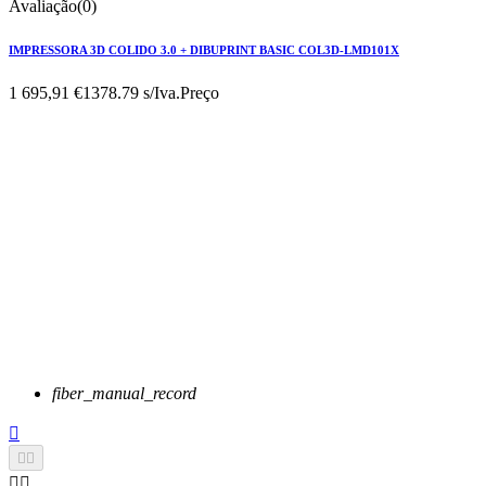
Avaliação(0)
IMPRESSORA 3D COLIDO 3.0 + DIBUPRINT BASIC COL3D-LMD101X
1 695,91 €
1378.79 s/Iva.
Preço
fiber_manual_record




