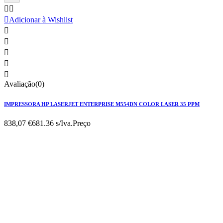



Adicionar à Wishlist





Avaliação(0)
IMPRESSORA HP LASERJET ENTERPRISE M554DN COLOR LASER 35 PPM
838,07 €
681.36 s/Iva.
Preço