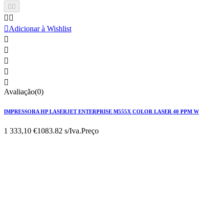





Adicionar à Wishlist





Avaliação(0)
IMPRESSORA HP LASERJET ENTERPRISE M555X COLOR LASER 40 PPM W
1 333,10 €
1083.82 s/Iva.
Preço