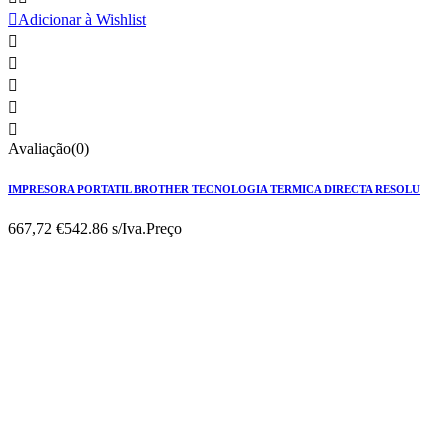

Adicionar à Wishlist





Avaliação(0)
IMPRESORA PORTATIL BROTHER TECNOLOGIA TERMICA DIRECTA RESOLU
667,72 €
542.86 s/Iva.
Preço