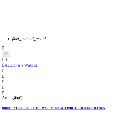
fiber_manual_record






Adicionar à Wishlist





Avaliação(0)
DIBUPRINT 3D COLIDO SOFTWARE MEDIUM SUPORTE GOLD 8X5 LICENCA