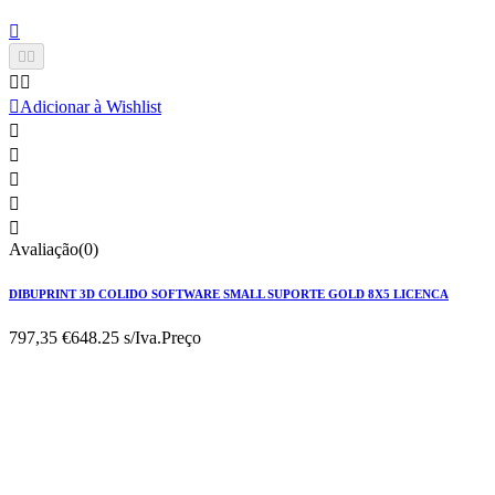






Adicionar à Wishlist





Avaliação(0)
DIBUPRINT 3D COLIDO SOFTWARE SMALL SUPORTE GOLD 8X5 LICENCA
797,35 €
648.25 s/Iva.
Preço