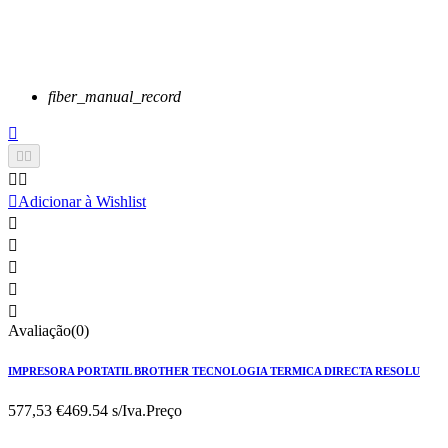
fiber_manual_record






Adicionar à Wishlist





Avaliação(0)
IMPRESORA PORTATIL BROTHER TECNOLOGIA TERMICA DIRECTA RESOLU
577,53 €
469.54 s/Iva.
Preço