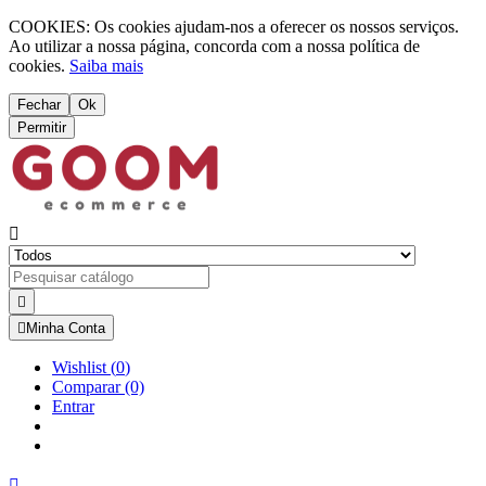
COOKIES: Os cookies ajudam-nos a oferecer os nossos serviços.
Ao utilizar a nossa página, concorda com a nossa política de
cookies.
Saiba mais
Fechar
Ok
Permitir



Minha Conta
Wishlist
(
0
)
Comparar
(0)
Entrar
