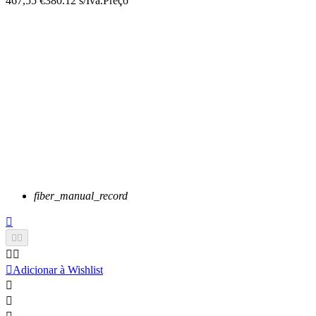
467,55 €
380.12 s/Iva.
Preço
fiber_manual_record






Adicionar à Wishlist

