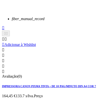
fiber_manual_record






Adicionar à Wishlist





Avaliação(0)
IMPRESSORA CANON PIXMA TINTA + DE 10 PAG/MINUTO DIN A4 COR 7
164,45 €
133.7 s/Iva.
Preço