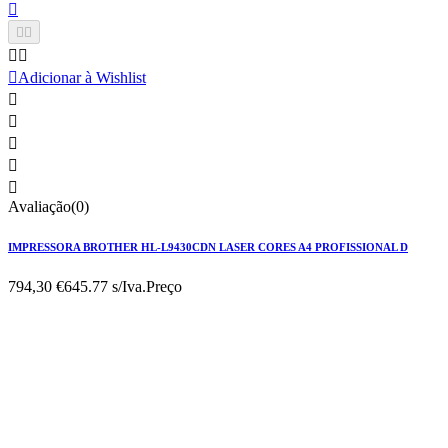






Adicionar à Wishlist





Avaliação(0)
IMPRESSORA BROTHER HL-L9430CDN LASER CORES A4 PROFISSIONAL D
794,30 €
645.77 s/Iva.
Preço