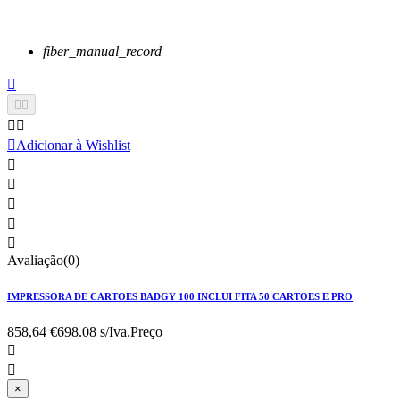
fiber_manual_record






Adicionar à Wishlist





Avaliação(0)
IMPRESSORA DE CARTOES BADGY 100 INCLUI FITA 50 CARTOES E PRO
858,64 €
698.08 s/Iva.
Preço


×