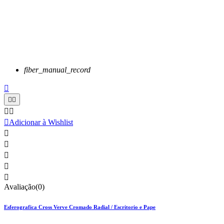
fiber_manual_record






Adicionar à Wishlist





Avaliação(0)
Esferografica Cross Verve Cromado Radial / Escritorio e Pape