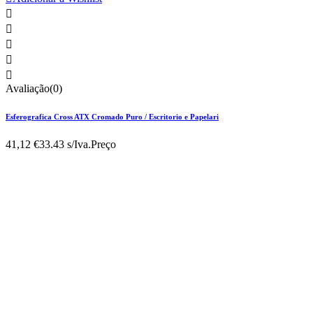





Avaliação(0)
Esferografica Cross ATX Cromado Puro / Escritorio e Papelari
41,12 €
33.43 s/Iva.
Preço