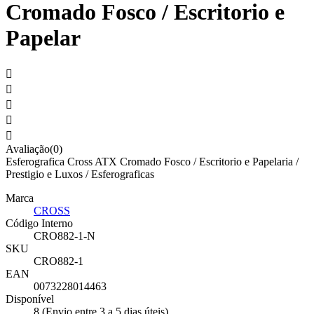
Cromado Fosco / Escritorio e
Papelar





Avaliação(0)
Esferografica Cross ATX Cromado Fosco / Escritorio e Papelaria /
Prestigio e Luxos / Esferograficas
Marca
CROSS
Código Interno
CRO882-1-N
SKU
CRO882-1
EAN
0073228014463
Disponível
8 (Envio entre 3 a 5 dias úteis)