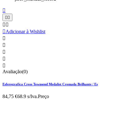






Adicionar à Wishlist





Avaliação(0)
Esferografica Cross Townsend Medalist Cromada Brilhante / Es
84,75 €
68.9 s/Iva.
Preço