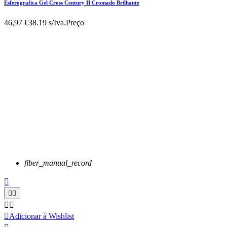
Esferografica Gel Cross Century II Cromado Brilhante
46,97 €
38.19 s/Iva.
Preço
fiber_manual_record






Adicionar à Wishlist