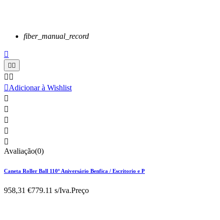
fiber_manual_record






Adicionar à Wishlist





Avaliação(0)
Caneta Roller Ball 110º Aniversário Benfica / Escritorio e P
958,31 €
779.11 s/Iva.
Preço