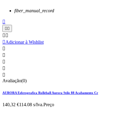
fiber_manual_record






Adicionar à Wishlist





Avaliação(0)
AURORA Esferografica Rolleball Aurora Stilo 88 Acabamento Cr
140,32 €
114.08 s/Iva.
Preço