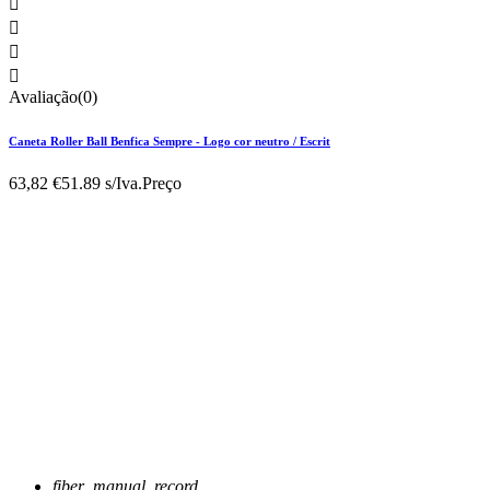




Avaliação(0)
Caneta Roller Ball Benfica Sempre - Logo cor neutro / Escrit
63,82 €
51.89 s/Iva.
Preço
fiber_manual_record