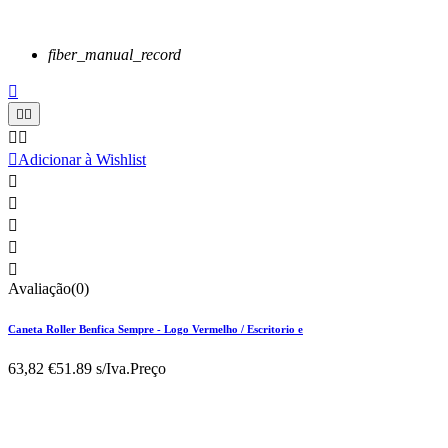
fiber_manual_record






Adicionar à Wishlist





Avaliação(0)
Caneta Roller Benfica Sempre - Logo Vermelho / Escritorio e
63,82 €
51.89 s/Iva.
Preço