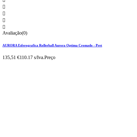





Avaliação(0)
AURORA Esferografica Rollerball Aurora Optima Cromado - Pret
135,51 €
110.17 s/Iva.
Preço