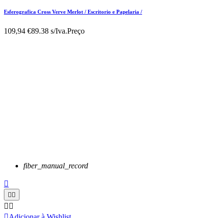
Esferografica Cross Verve Merlot / Escritorio e Papelaria /
109,94 €
89.38 s/Iva.
Preço
fiber_manual_record






Adicionar à Wishlist