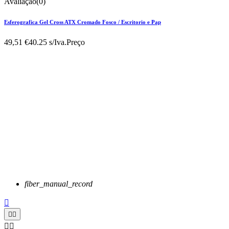
Avaliação(0)
Esferografica Gel Cross ATX Cromado Fosco / Escritorio e Pap
49,51 €
40.25 s/Iva.
Preço
fiber_manual_record




