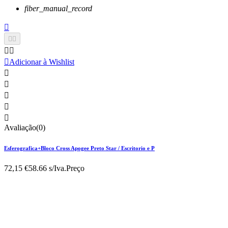
fiber_manual_record






Adicionar à Wishlist





Avaliação(0)
Esferografica+Bloco Cross Apogee Preto Star / Escritorio e P
72,15 €
58.66 s/Iva.
Preço