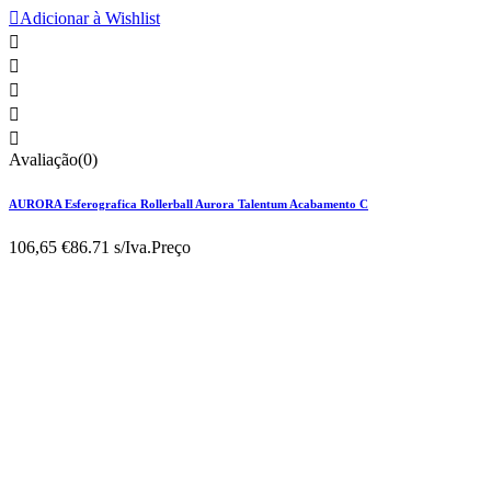

Adicionar à Wishlist





Avaliação(0)
AURORA Esferografica Rollerball Aurora Talentum Acabamento C
106,65 €
86.71 s/Iva.
Preço