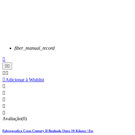
fiber_manual_record






Adicionar à Wishlist





Avaliação(0)
Esferografica Cross Century II Banhado Ouro 10 Kilates / Esc