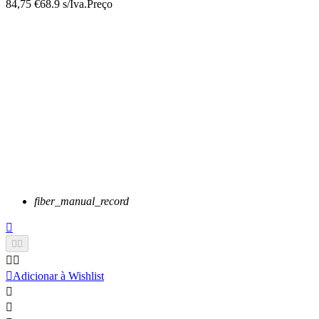
84,75 €
68.9 s/Iva.
Preço
fiber_manual_record






Adicionar à Wishlist

