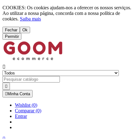
COOKIES: Os cookies ajudam-nos a oferecer os nossos serviços.
Ao utilizar a nossa página, concorda com a nossa política de
cookies.
Saiba mais
Fechar
Ok
Permitir



Minha Conta
Wishlist
(
0
)
Comparar
(0)
Entrar
