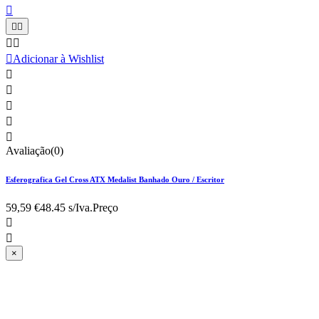






Adicionar à Wishlist





Avaliação(0)
Esferografica Gel Cross ATX Medalist Banhado Ouro / Escritor
59,59 €
48.45 s/Iva.
Preço


×