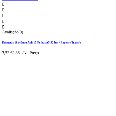





Avaliação(0)
Etiquetas 19x40mm Apli 15 Folhas A5 525un / Papeis e Transfo
3,52 €
2.86 s/Iva.
Preço