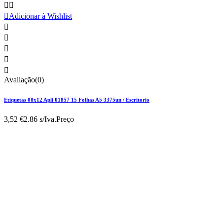



Adicionar à Wishlist





Avaliação(0)
Etiquetas 08x12 Apli 01857 15 Folhas A5 3375un / Escritorio
3,52 €
2.86 s/Iva.
Preço