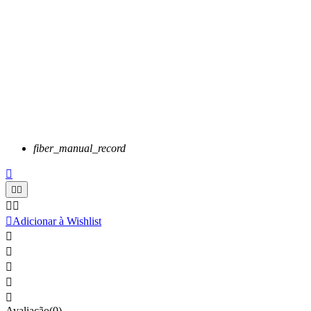
fiber_manual_record






Adicionar à Wishlist





Avaliação(0)