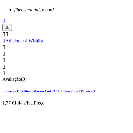
fiber_manual_record






Adicionar à Wishlist





Avaliação(0)
Etiquetas 115x70mm Markin Cod 53 10 Folhas 20un / Papeis e T
1,77 €
1.44 s/Iva.
Preço