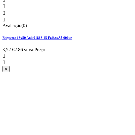



Avaliação(0)
Etiquetas 13x50 Apli 01863 15 Folhas A5 600un
3,52 €
2.86 s/Iva.
Preço


×