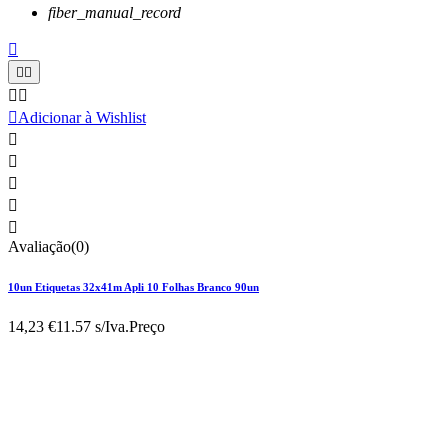
fiber_manual_record






Adicionar à Wishlist





Avaliação(0)
10un Etiquetas 32x41m Apli 10 Folhas Branco 90un
14,23 €
11.57 s/Iva.
Preço