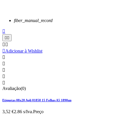
fiber_manual_record






Adicionar à Wishlist





Avaliação(0)
Etiquetas 08x20 Apli 01858 15 Folhas A5 1890un
3,52 €
2.86 s/Iva.
Preço