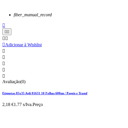
fiber_manual_record






Adicionar à Wishlist





Avaliação(0)
Etiquetas 05x35 Apli 01631 10 Folhas 600un / Papeis e Transf
2,18 €
1.77 s/Iva.
Preço