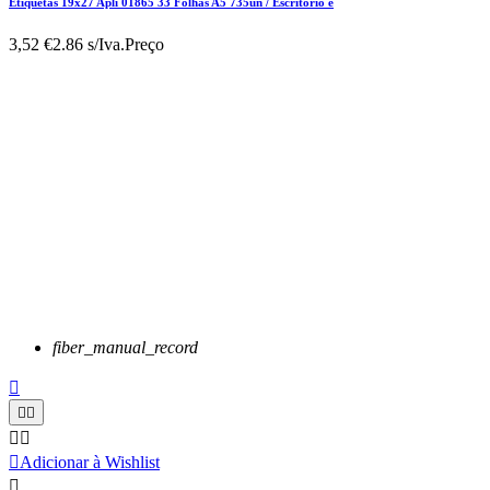
Etiquetas 19x27 Apli 01865 33 Folhas A5 735un / Escritorio e
3,52 €
2.86 s/Iva.
Preço
fiber_manual_record






Adicionar à Wishlist
