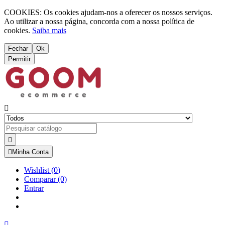
COOKIES: Os cookies ajudam-nos a oferecer os nossos serviços.
Ao utilizar a nossa página, concorda com a nossa política de
cookies.
Saiba mais
Fechar
Ok
Permitir



Minha Conta
Wishlist
(
0
)
Comparar
(0)
Entrar
