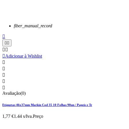
fiber_manual_record






Adicionar à Wishlist





Avaliação(0)
Etiquetas 46x37mm Markin Cod 35 10 Folhas 90un / Papeis e Tr
1,77 €
1.44 s/Iva.
Preço