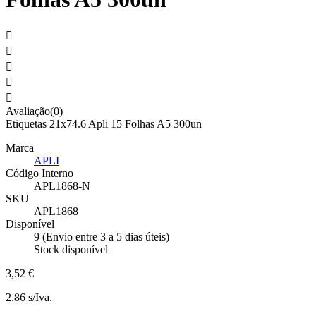





Avaliação(0)
Etiquetas 21x74.6 Apli 15 Folhas A5 300un
Marca
APLI
Código Interno
APL1868-N
SKU
APL1868
Disponível
9 (Envio entre 3 a 5 dias úteis)
Stock disponível
3,52 €
2.86 s/Iva.