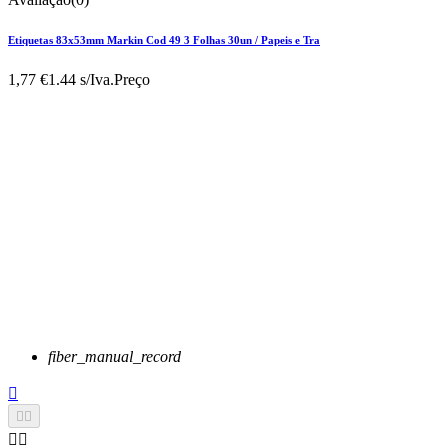
Etiquetas 83x53mm Markin Cod 49 3 Folhas 30un / Papeis e Tra
1,77 €
1.44 s/Iva.
Preço
fiber_manual_record




