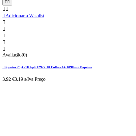





Adicionar à Wishlist





Avaliação(0)
Etiquetas 25,4x10 Apli 12927 10 Folhas A4 1890un / Papeis e
3,92 €
3.19 s/Iva.
Preço