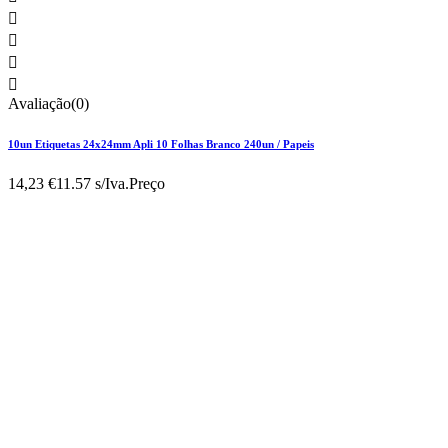




Avaliação(0)
10un Etiquetas 24x24mm Apli 10 Folhas Branco 240un / Papeis
14,23 €
11.57 s/Iva.
Preço