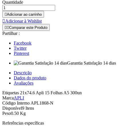
Quantidade

Adicionar ao carrinho

Adicionar à Wishlist


Comparar este Produto
Partilhar :
Facebook
Twitter
Pinterest
Garantia Satisfação 14 dias
Descrição
Dados do produto
Avaliações
Etiquetas 21x74.6 Apli 15 Folhas A5 300un
Marca
APLI
Código Interno
APL1868-N
Disponível
9 Itens
Peso
0.50 Kg
Referências específicas