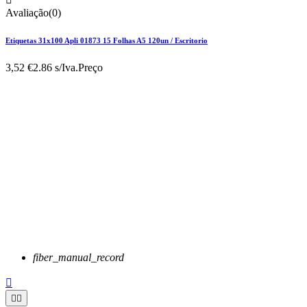
Avaliação(0)
Etiquetas 31x100 Apli 01873 15 Folhas A5 120un / Escritorio
3,52 €
2.86 s/Iva.
Preço
fiber_manual_record


