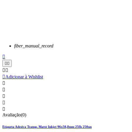
fiber_manual_record






Adicionar à Wishlist





Avaliação(0)
Etiqueta Adesiva Transp. Matte Inkjet 96x50,8mm 25fls 250un