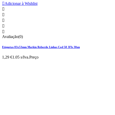

Adicionar à Wishlist





Avaliação(0)
Etiquetas 83x53mm Markin Rebordo Linhas Cod 58 3Fls 30un
1,29 €
1.05 s/Iva.
Preço