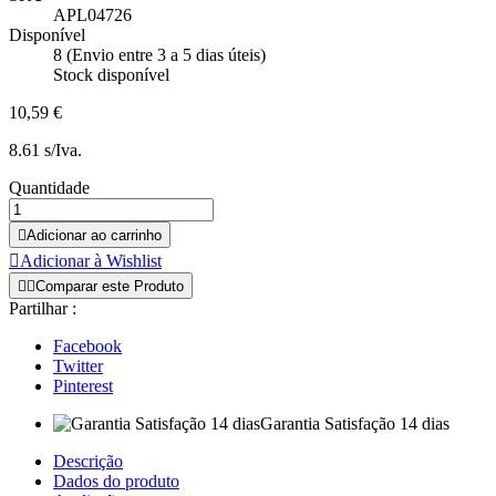
APL04726
Disponível
8 (Envio entre 3 a 5 dias úteis)
Stock disponível
10,59 €
8.61 s/Iva.
Quantidade

Adicionar ao carrinho

Adicionar à Wishlist


Comparar este Produto
Partilhar :
Facebook
Twitter
Pinterest
Garantia Satisfação 14 dias
Descrição
Dados do produto