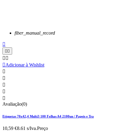
fiber_manual_record






Adicionar à Wishlist





Avaliação(0)
Etiquetas 70x42,4 Multi3 100 Folhas A4 2100un / Papeis e Tra
10,59 €
8.61 s/Iva.
Preço