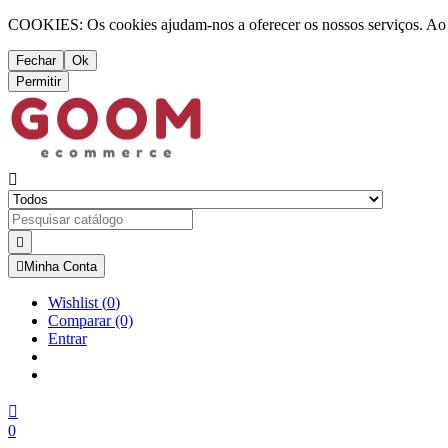
COOKIES: Os cookies ajudam-nos a oferecer os nossos serviços. Ao ut
Fechar
Ok
Permitir



Minha Conta
Wishlist
(
0
)
Comparar
(0)
Entrar

0