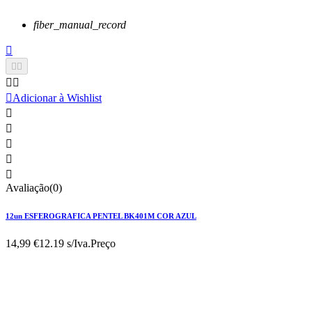
fiber_manual_record






Adicionar à Wishlist





Avaliação(0)
12un ESFEROGRAFICA PENTEL BK401M COR AZUL
14,99 €
12.19 s/Iva.
Preço