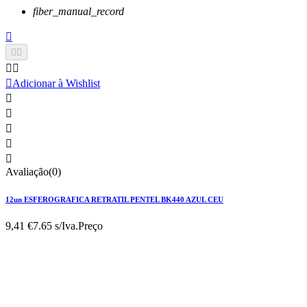
fiber_manual_record






Adicionar à Wishlist





Avaliação(0)
12un ESFEROGRAFICA RETRATIL PENTEL BK440 AZUL CEU
9,41 €
7.65 s/Iva.
Preço