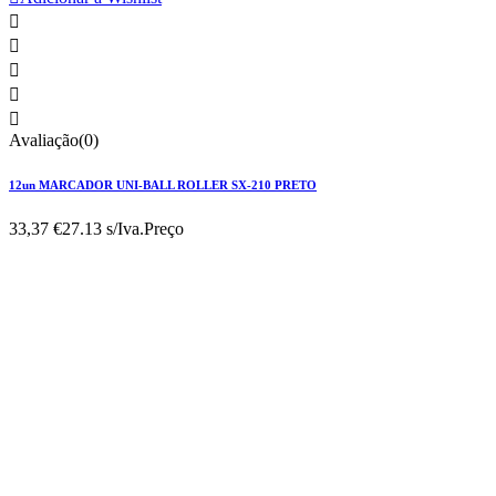





Avaliação(0)
12un MARCADOR UNI-BALL ROLLER SX-210 PRETO
33,37 €
27.13 s/Iva.
Preço