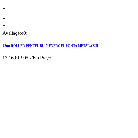





Avaliação(0)
12un ROLLER PENTEL BL17 ENERGEL PONTA METAL AZUL
17,16 €
13.95 s/Iva.
Preço