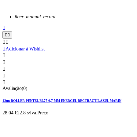
fiber_manual_record






Adicionar à Wishlist





Avaliação(0)
12un ROLLER PENTEL BL77 0,7 MM ENERGEL RECTRACTIL AZUL MARIN
28,04 €
22.8 s/Iva.
Preço