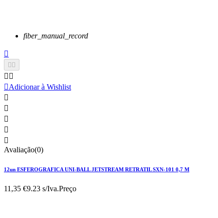
fiber_manual_record






Adicionar à Wishlist





Avaliação(0)
12un ESFEROGRAFICA UNI-BALL JETSTREAM RETRATIL SXN-101 0,7 M
11,35 €
9.23 s/Iva.
Preço