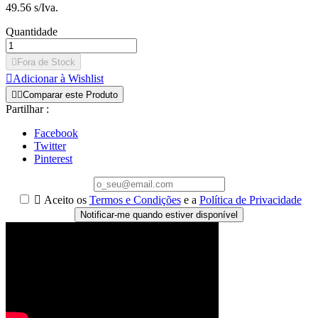
49.56 s/Iva.
Quantidade

Fora de Stock

Adicionar à Wishlist


Comparar este Produto
Partilhar :
Facebook
Twitter
Pinterest

Aceito os
Termos e Condições
e a
Política de Privacidade
Notificar-me quando estiver disponível