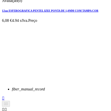
Avaliação(0)
12un ESFEROGRAFICA PENTEL IZEE PONTA DE 1,0MM COM TAMPA COR
6,08 €
4.94 s/Iva.
Preço
fiber_manual_record




