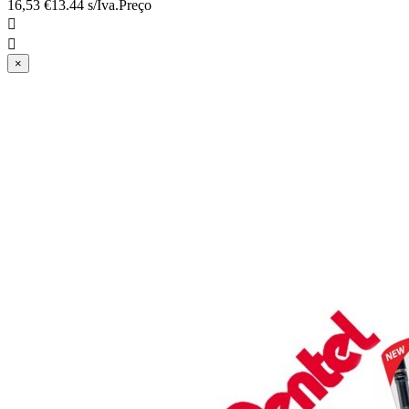
16,53 €
13.44 s/Iva.
Preço


×