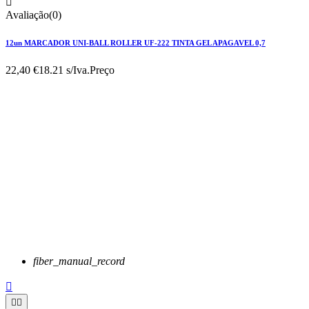

Avaliação(0)
12un MARCADOR UNI-BALL ROLLER UF-222 TINTA GEL APAGAVEL 0,7
22,40 €
18.21 s/Iva.
Preço
fiber_manual_record


