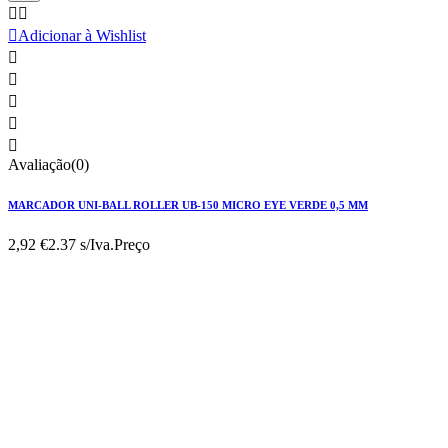



Adicionar à Wishlist





Avaliação(0)
MARCADOR UNI-BALL ROLLER UB-150 MICRO EYE VERDE 0,5 MM
2,92 €
2.37 s/Iva.
Preço