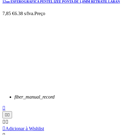
12un ESFEROGRAFICA PENTEL IZEE PONTA DE 1,0MM RETRATIL LARAN
7,85 €
6.38 s/Iva.
Preço
fiber_manual_record






Adicionar à Wishlist