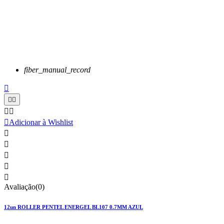
fiber_manual_record






Adicionar à Wishlist





Avaliação(0)
12un ROLLER PENTEL ENERGEL BL107 0.7MM AZUL