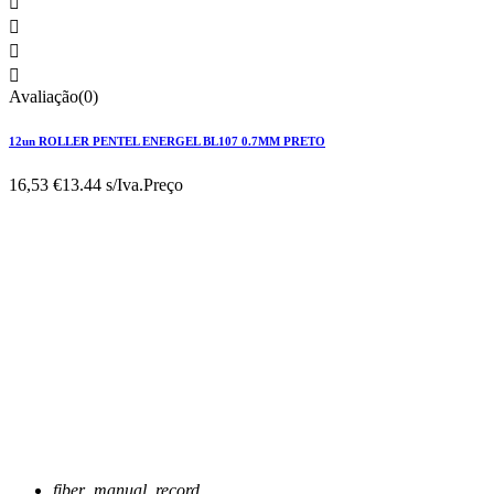




Avaliação(0)
12un ROLLER PENTEL ENERGEL BL107 0.7MM PRETO
16,53 €
13.44 s/Iva.
Preço
fiber_manual_record