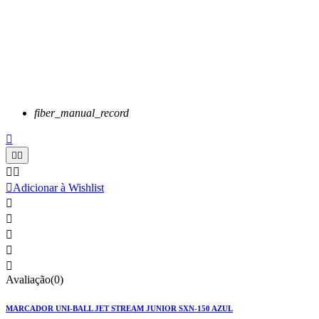
fiber_manual_record






Adicionar à Wishlist





Avaliação(0)
MARCADOR UNI-BALL JET STREAM JUNIOR SXN-150 AZUL