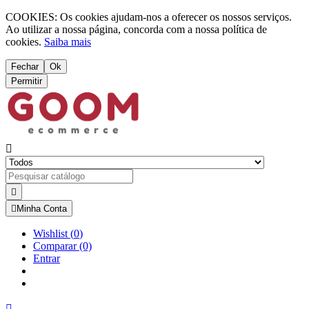
COOKIES: Os cookies ajudam-nos a oferecer os nossos serviços.
Ao utilizar a nossa página, concorda com a nossa política de
cookies.
Saiba mais
Fechar
Ok
Permitir



Minha Conta
Wishlist
(
0
)
Comparar
(0)
Entrar
