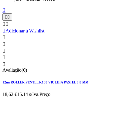






Adicionar à Wishlist





Avaliação(0)
12un ROLLER PENTEL K108 VIOLETA PASTEL 0,8 MM
18,62 €
15.14 s/Iva.
Preço