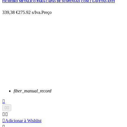
FICHEIRO METALICO PARA CAPAS DE SUSPENSAO COM 2 GAVETAS ANTI
339,38 €
275.92 s/Iva.
Preço
fiber_manual_record






Adicionar à Wishlist
