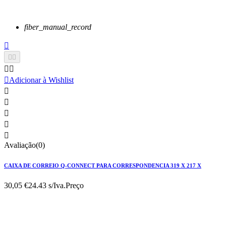
fiber_manual_record






Adicionar à Wishlist





Avaliação(0)
CAIXA DE CORREIO Q-CONNECT PARA CORRESPONDENCIA 319 X 217 X
30,05 €
24.43 s/Iva.
Preço