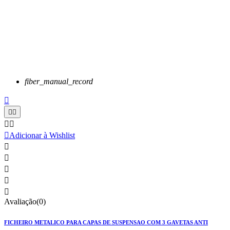
fiber_manual_record






Adicionar à Wishlist





Avaliação(0)
FICHEIRO METALICO PARA CAPAS DE SUSPENSAO COM 3 GAVETAS ANTI