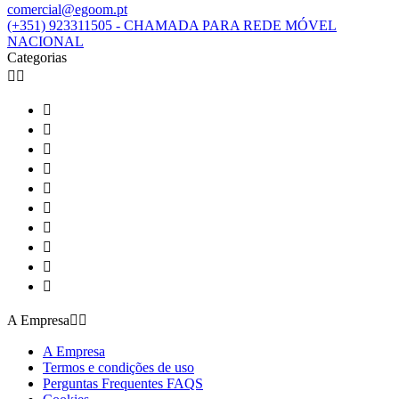
comercial@egoom.pt
(+351) 923311505 - CHAMADA PARA REDE MÓVEL
NACIONAL
Categorias












A Empresa


A Empresa
Termos e condições de uso
Perguntas Frequentes FAQS