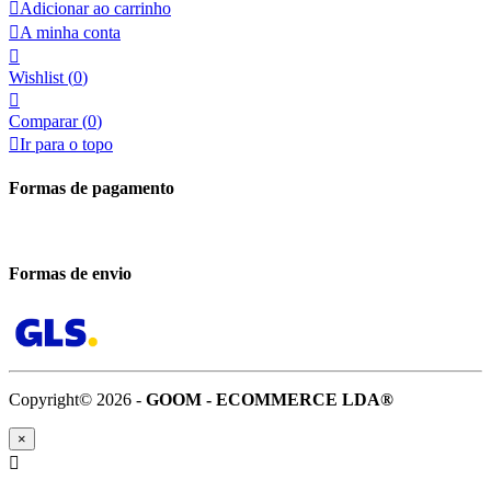

Adicionar ao carrinho

A minha conta

Wishlist
(
0
)

Comparar (
0
)

Ir para o topo
Formas de pagamento
Formas de envio
Copyright© 2026 -
GOOM - ECOMMERCE LDA®
×
