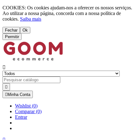
COOKIES: Os cookies ajudam-nos a oferecer os nossos serviços.
Ao utilizar a nossa página, concorda com a nossa política de
cookies.
Saiba mais
Fechar
Ok
Permitir



Minha Conta
Wishlist
(
0
)
Comparar
(0)
Entrar
