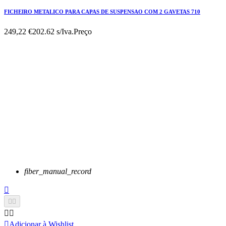
FICHEIRO METALICO PARA CAPAS DE SUSPENSAO COM 2 GAVETAS 710
249,22 €
202.62 s/Iva.
Preço
fiber_manual_record






Adicionar à Wishlist