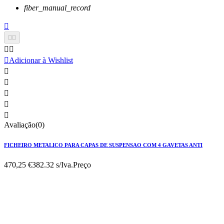
fiber_manual_record






Adicionar à Wishlist





Avaliação(0)
FICHEIRO METALICO PARA CAPAS DE SUSPENSAO COM 4 GAVETAS ANTI
470,25 €
382.32 s/Iva.
Preço