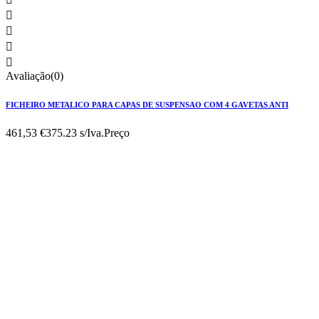




Avaliação(0)
FICHEIRO METALICO PARA CAPAS DE SUSPENSAO COM 4 GAVETAS ANTI
461,53 €
375.23 s/Iva.
Preço