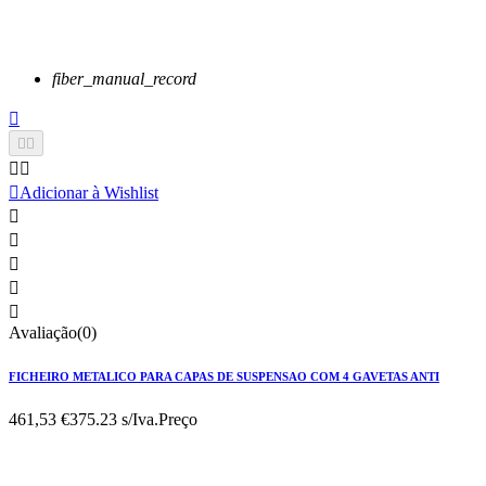
fiber_manual_record






Adicionar à Wishlist





Avaliação(0)
FICHEIRO METALICO PARA CAPAS DE SUSPENSAO COM 4 GAVETAS ANTI
461,53 €
375.23 s/Iva.
Preço