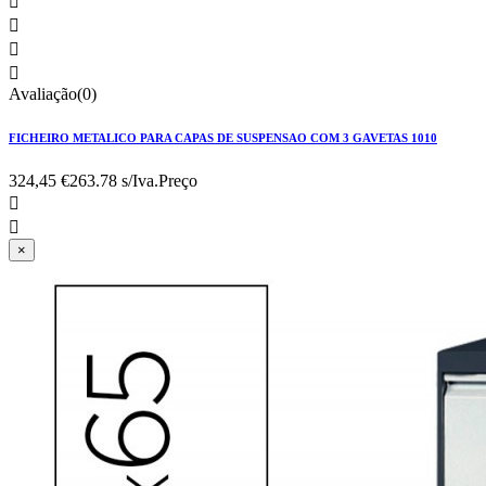




Avaliação(0)
FICHEIRO METALICO PARA CAPAS DE SUSPENSAO COM 3 GAVETAS 1010
324,45 €
263.78 s/Iva.
Preço


×