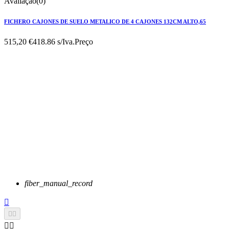
Avaliação(0)
FICHERO CAJONES DE SUELO METALICO DE 4 CAJONES 132CM ALTO,65
515,20 €
418.86 s/Iva.
Preço
fiber_manual_record




