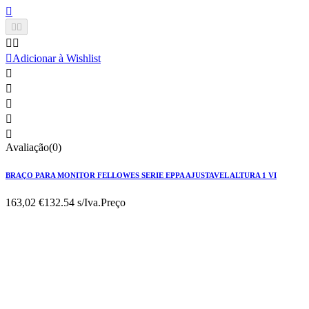






Adicionar à Wishlist





Avaliação(0)
BRAÇO PARA MONITOR FELLOWES SERIE EPPA AJUSTAVEL ALTURA 1 VI
163,02 €
132.54 s/Iva.
Preço