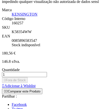
impedindo qualquer visualização não autorizada de dados sensí
Marca
KENSINGTON
Código Interno
160257
SKU
K58354WW
EAN
0085896583547
Stock indisponível
180,56 €
146.8 s/Iva.
Quantidade

Fora de Stock

Adicionar à Wishlist


Comparar este Produto
Partilhar :
Facebook
Twitter