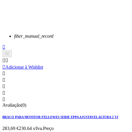
fiber_manual_record






Adicionar à Wishlist





Avaliação(0)
BRAÇO PARA MONITOR FELLOWES SERIE EPPA AJUSTAVEL ALTURA 2 VI
283,69 €
230.64 s/Iva.
Preço