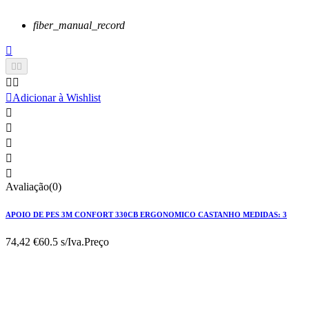
fiber_manual_record






Adicionar à Wishlist





Avaliação(0)
APOIO DE PES 3M CONFORT 330CB ERGONOMICO CASTANHO MEDIDAS: 3
74,42 €
60.5 s/Iva.
Preço