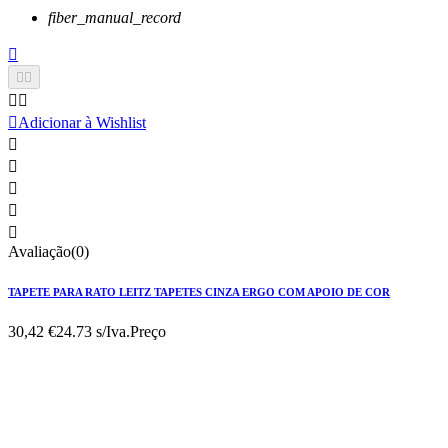
fiber_manual_record






Adicionar à Wishlist





Avaliação(0)
TAPETE PARA RATO LEITZ TAPETES CINZA ERGO COM APOIO DE COR
30,42 €
24.73 s/Iva.
Preço