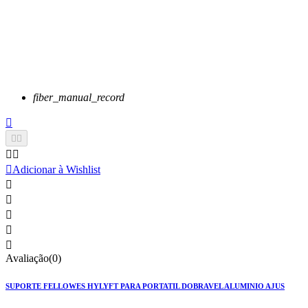
fiber_manual_record






Adicionar à Wishlist





Avaliação(0)
SUPORTE FELLOWES HYLYFT PARA PORTATIL DOBRAVEL ALUMINIO AJUS