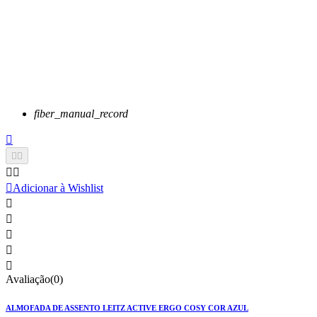
fiber_manual_record






Adicionar à Wishlist





Avaliação(0)
ALMOFADA DE ASSENTO LEITZ ACTIVE ERGO COSY COR AZUL