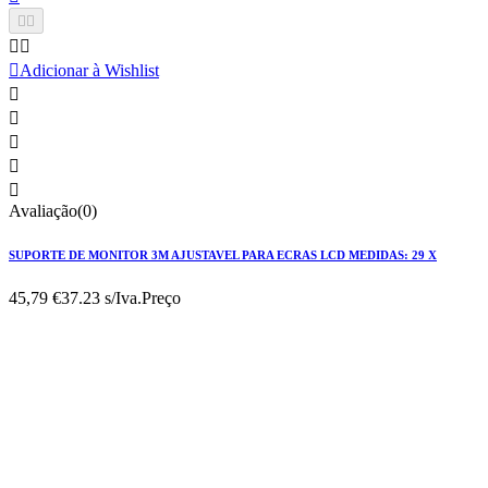





Adicionar à Wishlist





Avaliação(0)
SUPORTE DE MONITOR 3M AJUSTAVEL PARA ECRAS LCD MEDIDAS: 29 X
45,79 €
37.23 s/Iva.
Preço