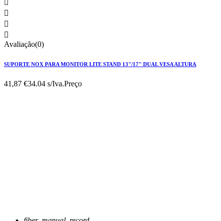




Avaliação(0)
SUPORTE NOX PARA MONITOR LITE STAND 13"/17" DUAL VESA ALTURA
41,87 €
34.04 s/Iva.
Preço
fiber_manual_record