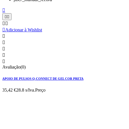






Adicionar à Wishlist





Avaliação(0)
APOIO DE PULSOS Q-CONNECT DE GEL COR PRETA
35,42 €
28.8 s/Iva.
Preço