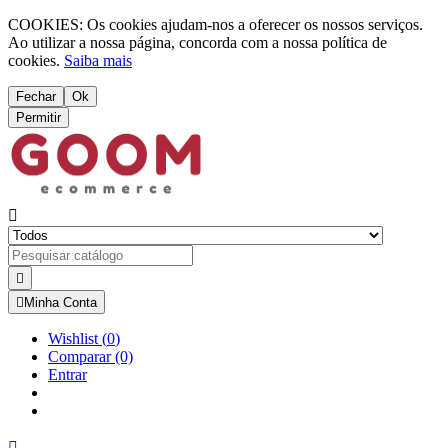
COOKIES: Os cookies ajudam-nos a oferecer os nossos serviços.
Ao utilizar a nossa página, concorda com a nossa política de
cookies.
Saiba mais
Fechar
Ok
Permitir



Minha Conta
Wishlist
(
0
)
Comparar
(0)
Entrar
