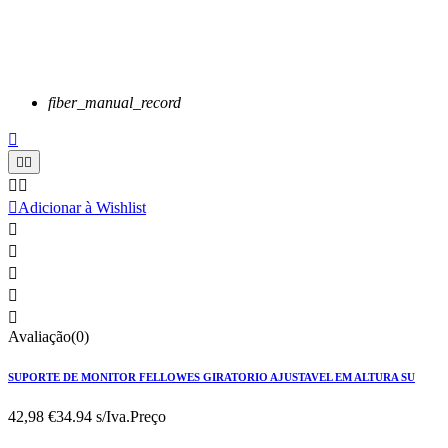
fiber_manual_record






Adicionar à Wishlist





Avaliação(0)
SUPORTE DE MONITOR FELLOWES GIRATORIO AJUSTAVEL EM ALTURA SU
42,98 €
34.94 s/Iva.
Preço