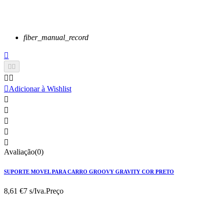
fiber_manual_record






Adicionar à Wishlist





Avaliação(0)
SUPORTE MOVEL PARA CARRO GROOVY GRAVITY COR PRETO
8,61 €
7 s/Iva.
Preço