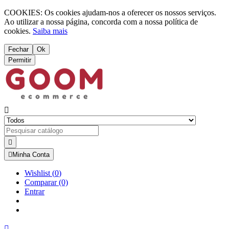
COOKIES: Os cookies ajudam-nos a oferecer os nossos serviços.
Ao utilizar a nossa página, concorda com a nossa política de
cookies.
Saiba mais
Fechar
Ok
Permitir



Minha Conta
Wishlist
(
0
)
Comparar
(0)
Entrar
