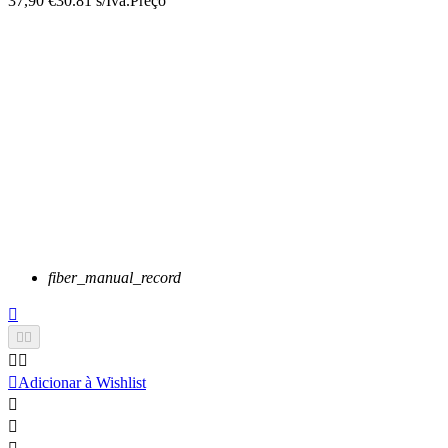
37,90 €
30.81 s/Iva.
Preço
fiber_manual_record






Adicionar à Wishlist

