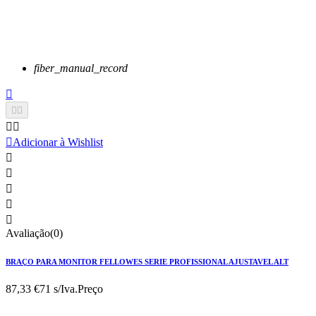
fiber_manual_record






Adicionar à Wishlist





Avaliação(0)
BRAÇO PARA MONITOR FELLOWES SERIE PROFISSIONAL AJUSTAVEL ALT
87,33 €
71 s/Iva.
Preço