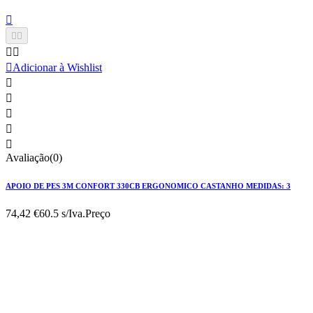






Adicionar à Wishlist





Avaliação(0)
APOIO DE PES 3M CONFORT 330CB ERGONOMICO CASTANHO MEDIDAS: 3
74,42 €
60.5 s/Iva.
Preço