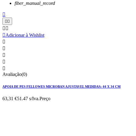
fiber_manual_record






Adicionar à Wishlist





Avaliação(0)
APOIA DE PES FELLOWES MICROBAN AJUSTAVEL MEDIDAS: 44 X 34 CM
63,31 €
51.47 s/Iva.
Preço