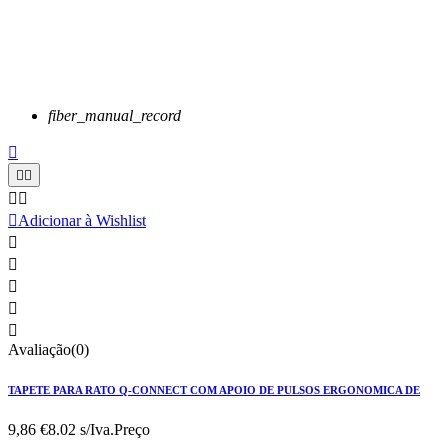
fiber_manual_record






Adicionar à Wishlist





Avaliação(0)
TAPETE PARA RATO Q-CONNECT COM APOIO DE PULSOS ERGONOMICA DE
9,86 €
8.02 s/Iva.
Preço