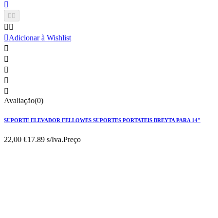






Adicionar à Wishlist





Avaliação(0)
SUPORTE ELEVADOR FELLOWES SUPORTES PORTATEIS BREYTA PARA 14"
22,00 €
17.89 s/Iva.
Preço