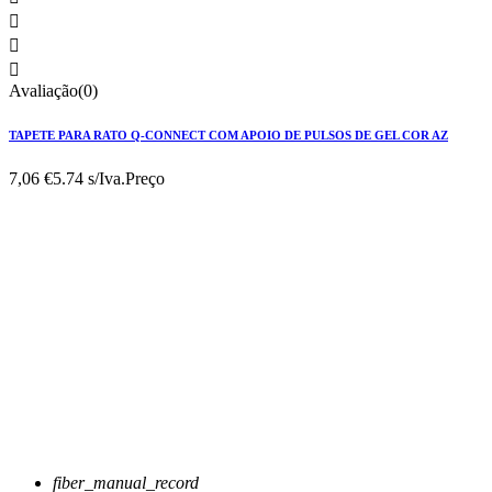



Avaliação(0)
TAPETE PARA RATO Q-CONNECT COM APOIO DE PULSOS DE GEL COR AZ
7,06 €
5.74 s/Iva.
Preço
fiber_manual_record