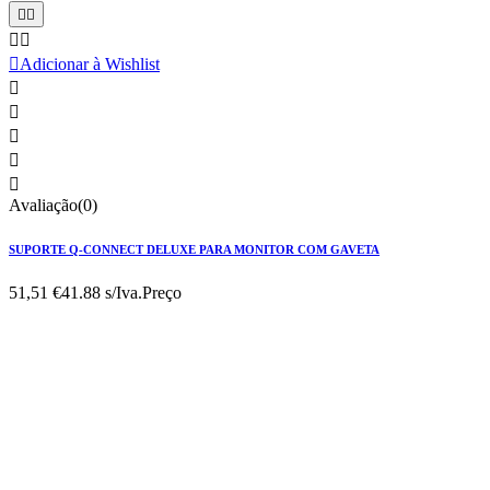





Adicionar à Wishlist





Avaliação(0)
SUPORTE Q-CONNECT DELUXE PARA MONITOR COM GAVETA
51,51 €
41.88 s/Iva.
Preço