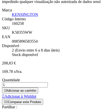
impedindo qualquer visualização não autorizada de dados sensí
Marca
KENSINGTON
Código Interno
160258
SKU
K58355WW
EAN
0085896583554
Disponível
2 (Envio entre 6 a 8 dias úteis)
Stock disponível
208,83 €
169.78 s/Iva.
Quantidade

Adicionar ao carrinho

Adicionar à Wishlist


Comparar este Produto
Partilhar :